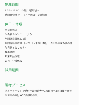
勤務時間
7:55～17:00（休憩 1時間5分）
時間外労働 あり（月平均20～30時間）
休日・休暇
土日祝休み
※会社カレンダーによる
年間休日日数121日
年間有給休暇10日～20日（下限日数は、入社半年経過後の付
与日数となります）
夏季休暇
年末年始休暇
育児・介護休暇
試用期間
選考プロセス
応募⇒チャットで受付⇒書類選考⇒1次面接⇒2次面接⇒合否
※遠方の方はWEB面接応相談