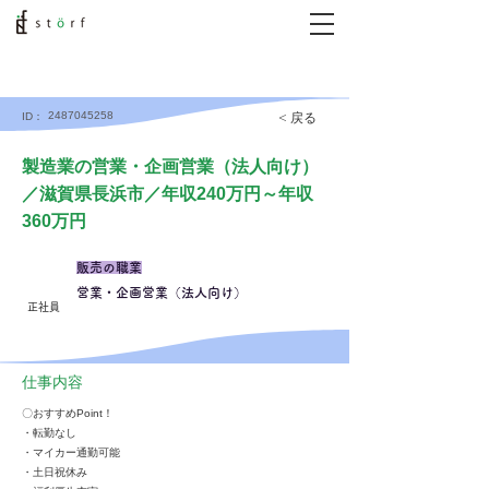
2487045258
< 戻る
ID：
製造業の営業・企画営業（法人向け）
／滋賀県長浜市／年収240万円～年収
360万円
販売の職業
営業・企画営業（法人向け）
正社員
仕事内容
〇おすすめPoint！
・転勤なし
・マイカー通勤可能
・土日祝休み