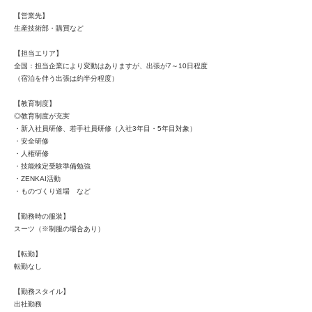
【営業先】
生産技術部・購買など
【担当エリア】
全国：担当企業により変動はありますが、出張が7～10日程度
（宿泊を伴う出張は約半分程度）
【教育制度】
◎教育制度が充実
・新入社員研修、若手社員研修（入社3年目・5年目対象）
・安全研修
・人権研修
・技能検定受験準備勉強
・ZENKAI活動
・ものづくり道場 など
【勤務時の服装】
スーツ（※制服の場合あり）
【転勤】
転勤なし
【勤務スタイル】
出社勤務