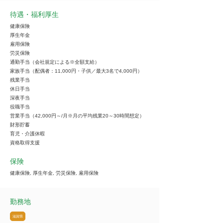
待遇・福利厚生
健康保険
厚生年金
雇用保険
労災保険
通勤手当（会社規定による※全額支給）
家族手当（配偶者：11,000円・子供／最大3名で4,000円）
残業手当
休日手当
深夜手当
役職手当
営業手当（42,000円～/月※月の平均残業20～30時間想定）
財形貯蓄
育児・介護休暇
資格取得支援
保険
健康保険, 厚生年金, 労災保険, 雇用保険
勤務地
滋賀県