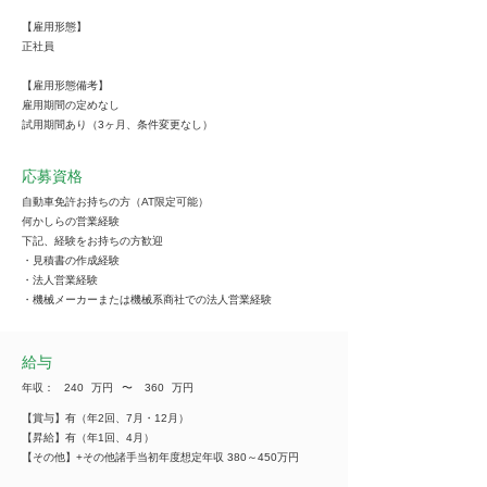
【雇用形態】
正社員
【雇用形態備考】
雇用期間の定めなし
試用期間あり（3ヶ月、条件変更なし）
応募資格
自動車免許お持ちの方（AT限定可能）
何かしらの営業経験
下記、経験をお持ちの方歓迎
・見積書の作成経験
・法人営業経験
・機械メーカーまたは機械系商社での法人営業経験
給与
年収：
240
万円
​〜
360
万円
【賞与】有（年2回、7月・12月）
【昇給】有（年1回、4月）
【その他】+その他諸手当初年度想定年収 380～450万円