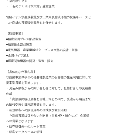
・福利厚生充実
・「ものづくり日本大賞」受賞企業
電解イオン水生成装置及び工業用脱脂洗浄機の技術をベースと
した商材の営業販売業務をお任せします。
【取扱事業】
■精密金属プレス部品製造
■精密鈑金部品製造
■電気機器、産業機械組立、プレス金型の設計・製作
■金属パイプ加工
■環境関連機器の開発・製造・販売
【具体的な仕事内容】
◎自動車業界やその他各種製造業のお客様の生産現場に対して
提案型営業を実施します。
・見込み顧客からの問い合わせに対して、仕様打合せや見積書
作成
┗商談成約後は顧客と自社工場との間で、受注から納品まで
の情報交換や日程調整等を行います。
・新規顧客への販促資料の作成及び宣伝活動
┗新規営業は引き合いがある（自社HP・紹介など）企業様
への営業となります。
・既存取引先へのルート営業
・顧客データベースの管理