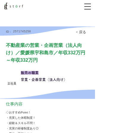
2571745258
< 戻る
ID：
不動産業の営業・企画営業（法人向
け）／愛媛県宇和島市／年収332万円
～年収332万円
販売の職業
営業・企画営業（法人向け）
正社員
仕事内容
◇おすすめPoint！
・充実した休暇制度！
・経験＆スキル不問！
・充実の研修制度あり◎