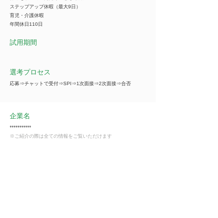
ステップアップ休暇（最大9日）
育児・介護休暇
年間休日110日
試用期間
選考プロセス
応募⇒チャットで受付⇒SPI⇒1次面接⇒2次面接⇒合否
企業名
***********
※ご紹介の際は全ての情報をご覧いただけます
事業内容
***********
※ご紹介の際は全ての情報をご覧いただけます
業種
不動産業