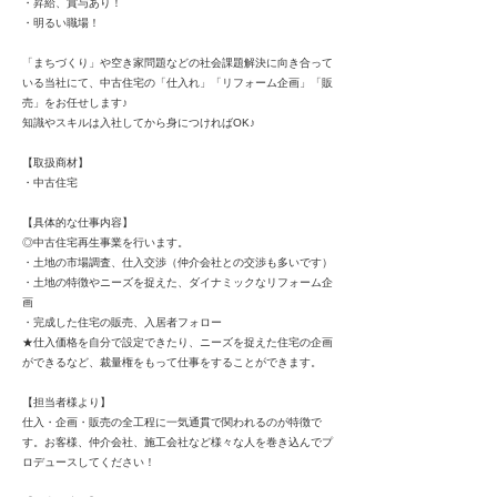
・昇給、賞与あり！
・明るい職場！
「まちづくり」や空き家問題などの社会課題解決に向き合って
いる当社にて、中古住宅の「仕入れ」「リフォーム企画」「販
売」をお任せします♪
知識やスキルは入社してから身につければOK♪
【取扱商材】
・中古住宅
【具体的な仕事内容】
◎中古住宅再生事業を行います。
・土地の市場調査、仕入交渉（仲介会社との交渉も多いです）
・土地の特徴やニーズを捉えた、ダイナミックなリフォーム企
画
・完成した住宅の販売、入居者フォロー
★仕入価格を自分で設定できたり、ニーズを捉えた住宅の企画
ができるなど、裁量権をもって仕事をすることができます。
【担当者様より】
仕入・企画・販売の全工程に一気通貫で関われるのが特徴で
す。お客様、仲介会社、施工会社など様々な人を巻き込んでプ
ロデュースしてください！