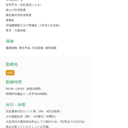
住宅手当（当社規定による）
借上げ住宅制度
確定拠出型年金制度
退職金
宅地建物取引士の準備金（1年目のみ支給）
育児・介護休暇
保険
健康保険, 厚生年金, 労災保険, 雇用保険
勤務地
愛媛県
勤務時間
09:00～18:00（休憩1時間）
時間外労働あり（月平均24時間）
休日・休暇
完全週休2日のシフト制（月8、9日を取得）
その他固定休（第1・3火曜日／水曜日）
※定休日の固定休以外はシフト制のため、月2回まで土日のお
休みを取っていただくことも可能。