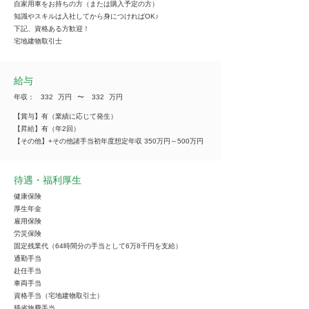
自家用車をお持ちの方（または購入予定の方）
知識やスキルは入社してから身につければOK♪
下記、資格ある方歓迎！
宅地建物取引士
給与
年収：
332
万円
​〜
332
万円
【賞与】有（業績に応じて発生）
【昇給】有（年2回）
【その他】+その他諸手当初年度想定年収 350万円～500万円
待遇・福利厚生
健康保険
厚生年金
雇用保険
労災保険
固定残業代（64時間分の手当として6万8千円を支給）
通勤手当
赴任手当
車両手当
資格手当（宅地建物取引士）
帰省旅費手当