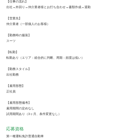
【仕事の流れ】
出社→外回り→仲介業者様とお打ち合わせ→書類作成→退勤
【営業先】
仲介業者（一部個人のお客様）
【勤務時の服装】
スーツ
【転勤】
転勤あり（エリア：総合的に判断、周期：頻度は低い）
【勤務スタイル】
出社勤務
【雇用形態】
正社員
【雇用形態備考】
雇用期間の定めなし
試用期間あり（3ヶ月、条件変更なし）
応募資格
第一種運転免許普通自動車