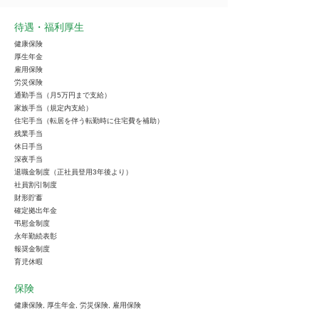
待遇・福利厚生
健康保険
厚生年金
雇用保険
労災保険
通勤手当（月5万円まで支給）
家族手当（規定内支給）
住宅手当（転居を伴う転勤時に住宅費を補助）
残業手当
休日手当
深夜手当
退職金制度（正社員登用3年後より）
社員割引制度
財形貯蓄
確定拠出年金
弔慰金制度
永年勤続表彰
報奨金制度
育児休暇
保険
健康保険, 厚生年金, 労災保険, 雇用保険