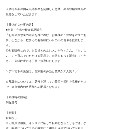
人形町今半の国産黒毛和牛を使用した惣菜・弁当や精肉商品の
販売をしていただきます。
【具体的な仕事内容】
■惣菜・弁当や精肉商品販売
┗お肉やお惣菜の知識を身に着け、お客様のご要望を対面でお
伺いしながら、数多くのお客様にハレの日の食卓を提案しま
す。
◎対面販売なので、お客様とのふれあいがたくさん。「おいし
い！」と喜んでいただける商品を、自信をもって販売してくだ
さい。未経験者には丁寧に指導いたします。
＼デパ地下の店舗は、自家製の弁当と惣菜が大人気！／
☆配属先については、選考を通してご希望と適性を見極めた上
で、東京都内の各店舗への配属となります。
【勤務時の服装】
制服貸与
【転勤】
転勤なし
※正社員登用後、キャリアに応じて転勤となることもございま
す。転勤については必ず事前にご相談とさせて頂いておりま