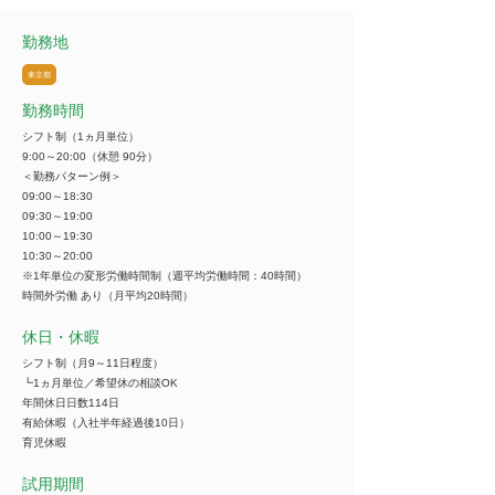
勤務地
東京都
勤務時間
シフト制（1ヵ月単位）
9:00～20:00（休憩 90分）
＜勤務パターン例＞
09:00～18:30
09:30～19:00
10:00～19:30
10:30～20:00
※1年単位の変形労働時間制（週平均労働時間：40時間）
時間外労働 あり（月平均20時間）
休日・休暇
シフト制（月9～11日程度）
┗1ヵ月単位／希望休の相談OK
年間休日日数114日
有給休暇（入社半年経過後10日）
育児休暇
試用期間