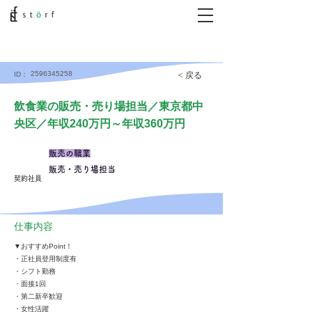
2596345258
< 戻る
ID：
飲食業の販売・売り場担当／東京都中
央区／年収240万円～年収360万円
販売の職業
販売・売り場担当
契約社員
仕事内容
▼おすすめPoint！
・正社員登用制度有
・シフト勤務
・面接1回
・第二新卒歓迎
・女性活躍