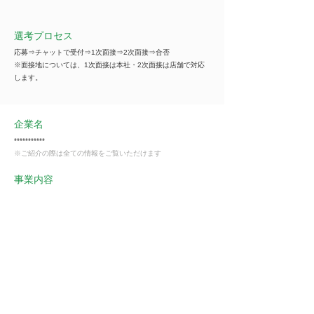
選考プロセス
応募⇒チャットで受付⇒1次面接⇒2次面接⇒合否
※面接地については、1次面接は本社・2次面接は店舗で対応
します。
企業名
***********
※ご紹介の際は全ての情報をご覧いただけます
事業内容
***********
※ご紹介の際は全ての情報をご覧いただけます
業種
飲食業
会員様限定