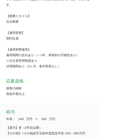
す。
【勤務スタイル】
出社勤務
【雇用形態】
契約社員
【雇用形態備考】
雇用期間の定めあり（～1年、再契約の可能性あり）
☆正社員登用制度あり
試用期間あり（3ヶ月、条件変更なし）
応募資格
接客の経験
高校卒業以上
給与
年収：
240
万円
​〜
360
万円
【賞与】有（2年目以降）
【その他】+その他諸手当初年度想定年収 240～360万円