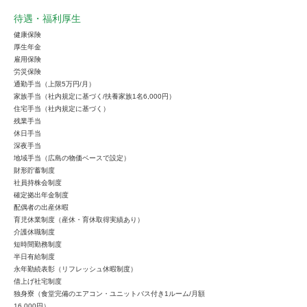
待遇・福利厚生
健康保険
厚生年金
雇用保険
労災保険
通勤手当（上限5万円/月）
家族手当（社内規定に基づく/扶養家族1名6,000円）
住宅手当（社内規定に基づく）
残業手当
休日手当
深夜手当
地域手当（広島の物価ベースで設定）
財形貯蓄制度
社員持株会制度
確定拠出年金制度
配偶者の出産休暇
育児休業制度（産休・育休取得実績あり）
介護休職制度
短時間勤務制度
半日有給制度
永年勤続表彰（リフレッシュ休暇制度）
借上げ社宅制度
独身寮（食堂完備のエアコン・ユニットバス付き1ルーム/月額
16,000円）