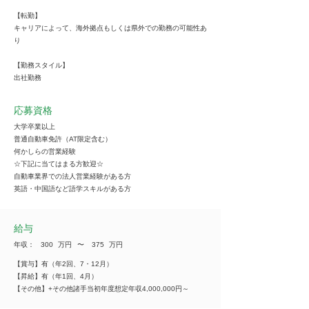
【転勤】
キャリアによって、海外拠点もしくは県外での勤務の可能性あ
り
【勤務スタイル】
出社勤務
応募資格
大学卒業以上
普通自動車免許（AT限定含む）
何かしらの営業経験
☆下記に当てはまる方歓迎☆
自動車業界での法人営業経験がある方
英語・中国語など語学スキルがある方
給与
年収：
300
万円
​〜
375
万円
【賞与】有（年2回、7・12月）
【昇給】有（年1回、4月）
【その他】+その他諸手当初年度想定年収4,000,000円～