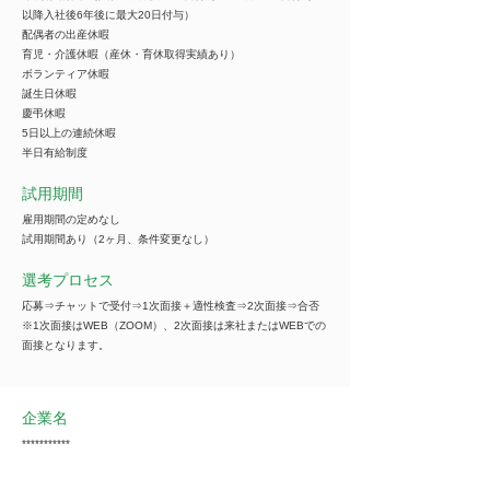
以降入社後6年後に最大20日付与）
配偶者の出産休暇
育児・介護休暇（産休・育休取得実績あり）
ボランティア休暇
誕生日休暇
慶弔休暇
5日以上の連続休暇
半日有給制度
試用期間
雇用期間の定めなし
試用期間あり（2ヶ月、条件変更なし）
選考プロセス
応募⇒チャットで受付⇒1次面接＋適性検査⇒2次面接⇒合否
※1次面接はWEB（ZOOM）、2次面接は来社またはWEBでの
面接となります。
企業名
***********
※ご紹介の際は全ての情報をご覧いただけます