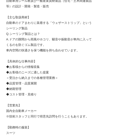
自動車用シール材及び一般産業資材製品（住宅・土木関連製品
等）の設計・開発・製造・販売
【主な取扱商材】
自動車のドアまわりに装着する「ウェザーストリップ」という
シーリング製品
Q.シーリング製品とは？
A.ドアの隙間から雨風やホコリ、騒音や振動音が車内に入って
くるのを防ぐゴム製品です。
車内空間の快適さを保つ機能を持ち合わせています。
【具体的な仕事内容】
◆お客様からの情報収集
◆お客様のニーズに適した提案
＜受注から納入までの各種管理業務＞
◆品質管理・品質展開
◆納期管理
◆コスト管理・見積り
【営業先】
国内全自動車メーカー
※技術スタッフと同行で得意先訪問を行うこともあります。
【勤務時の服装】
スーツ