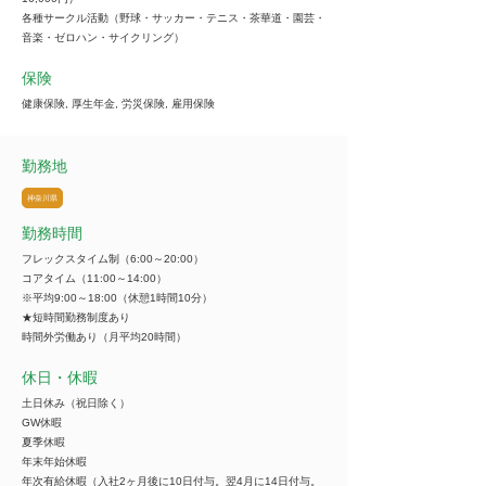
各種サークル活動（野球・サッカー・テニス・茶華道・園芸・
音楽・ゼロハン・サイクリング）
保険
健康保険, 厚生年金, 労災保険, 雇用保険
勤務地
神奈川県
勤務時間
フレックスタイム制（6:00～20:00）
コアタイム（11:00～14:00）
※平均9:00～18:00（休憩1時間10分）
★短時間勤務制度あり
時間外労働あり（月平均20時間）
休日・休暇
土日休み（祝日除く）
GW休暇
夏季休暇
年末年始休暇
年次有給休暇（入社2ヶ月後に10日付与。翌4月に14日付与。