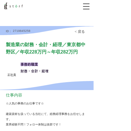
2719845258
< 戻る
ID：
製造業の財務・会計・経理／東京都中
野区／年収228万円～年収282万円
事務的職業
財務・会計・経理
正社員
仕事内容
☆人気の事務のお仕事です☆
建築資材を扱っている当社にて、総務経理事務をお任せしま
す。
業界経験不問！フォロー体制は抜群です！