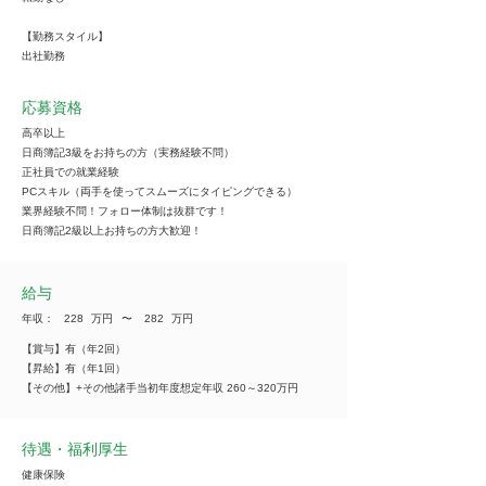
【勤務スタイル】
出社勤務
応募資格
高卒以上
日商簿記3級をお持ちの方（実務経験不問）
正社員での就業経験
PCスキル（両手を使ってスムーズにタイピングできる）
業界経験不問！フォロー体制は抜群です！
日商簿記2級以上お持ちの方大歓迎！
給与
年収：
228
万円
​〜
282
万円
【賞与】有（年2回）
【昇給】有（年1回）
【その他】+その他諸手当初年度想定年収 260～320万円
待遇・福利厚生
健康保険