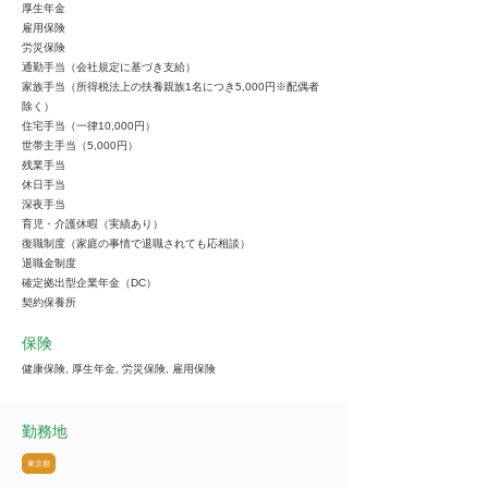
厚生年金
雇用保険
労災保険
通勤手当（会社規定に基づき支給）
家族手当（所得税法上の扶養親族1名につき5,000円※配偶者
除く）
住宅手当（一律10,000円）
世帯主手当（5,000円）
残業手当
休日手当
深夜手当
育児・介護休暇（実績あり）
復職制度（家庭の事情で退職されても応相談）
退職金制度
確定拠出型企業年金（DC）
契約保養所
保険
健康保険, 厚生年金, 労災保険, 雇用保険
勤務地
東京都