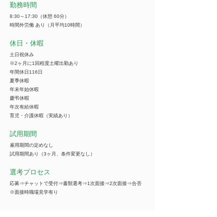
勤務時間
8:30～17:30（休憩 60分）
時間外労働 あり（月平均10時間）
休日・休暇
土日祝休み
※2ヶ月に1回程度土曜出勤あり
年間休日116日
夏季休暇
年末年始休暇
慶弔休暇
年次有給休暇
育児・介護休暇（実績あり）
試用期間
雇用期間の定めなし
試用期間あり（3ヶ月、条件変更なし）
選考プロセス
応募⇒チャットで受付⇒書類選考⇒1次面接⇒2次面接⇒合否
※面接時職場見学有り