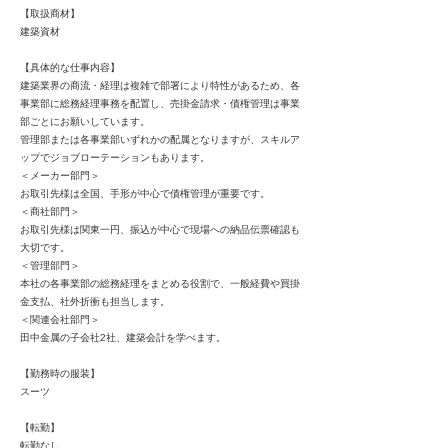
【取扱商材】
建築資材
【具体的な仕事内容】
建築業界の商流・経理は複雑で部署により特性があるため、各
事業部に総務経理事務を配置し、売掛金請求・債権管理は事業
部ごとにお願いしています。
管理部または各事業部いずれかの配属となりますが、スキルア
ップでジョブローテーションもあります。
＜メーカー部門＞
お取引先様は全国、手形が中心で債権管理が重要です。
＜商社部門＞
お取引先様は関東一円、振込が中心で現場への納品伝票確認も
大切です。
＜管理部門＞
本社の各事業部の総務経理をまとめる役割で、一般経費や買掛
金支払、社外折衝も担当します。
＜関連会社部門＞
田中金属の子会社2社、建築会計を学べます。
【勤務時の服装】
スーツ
【転勤】
転勤なし