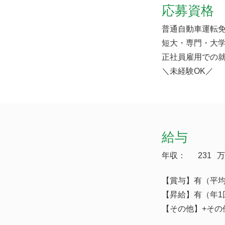
応募資格
普通自動車運転免
短大・専門・大
正社員雇用での
＼未経験OK／
給与
年収：
231
万
【賞与】有（平均実
【昇給】有（年1
【その他】+その他