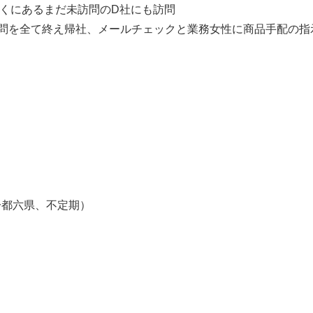
の近くにあるまだ未訪問のD社にも訪問
社の訪問を全て終え帰社、メールチェックと業務女性に商品手配の
】
一都六県、不定期）
】