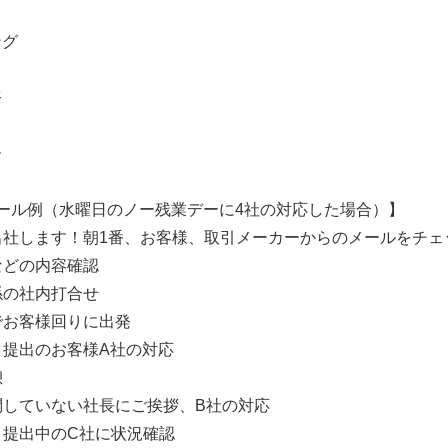
ング
務
ー
ール例（水曜日のノー残業デーに4社の対応した場合）】
気に出社します！朝1番、お客様、取引メーカーからのメールをチ
書などの内容確認
関係の社内打合せ
車でお客様回りに出発
もり提出のお客様A社の対応
憩
く訪問していない社長にご挨拶、B社の対応
もり提出中のC社に状況確認