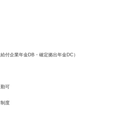
給付企業年金DB・確定拠出年金DC）
通勤可
用制度