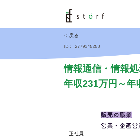
< 戻る
ID：
2779345258
情報通信・情報処
年収231万円～年
販売の職業
営業・企画営
正社員