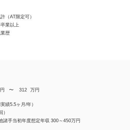
許（AT限定可）
学卒業以上
就業歴
円
​〜
312
万円
績5.5ヶ月/年）
回）
諸手当初年度想定年収 300～450万円