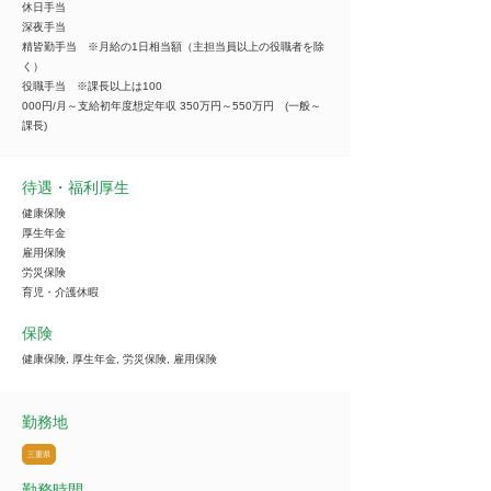
休日手当
深夜手当
精皆勤手当 ※月給の1日相当額（主担当員以上の役職者を除
く）
役職手当 ※課長以上は100
000円/月～支給初年度想定年収 350万円～550万円 (一般～
課長)
待遇・福利厚生
健康保険
厚生年金
雇用保険
労災保険
育児・介護休暇
保険
健康保険, 厚生年金, 労災保険, 雇用保険
勤務地
三重県
勤務時間