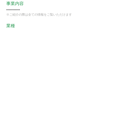
事業内容
***********
※ご紹介の際は全ての情報をご覧いただけます
業種
製造業
会員様限定
この仕事に興味がある
ストーフへ確認する