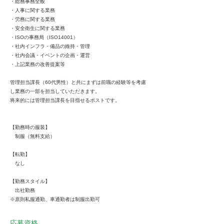
・総務事務全般
・人事に関する業務
・労務に関する業務
・安全衛生に関する業務
・ISOの事務局（ISO14001）
・社内インフラ・備品の維持・管理
・社内会議・イベントの企画・運営
・上記業務の改善提案等
管理担当課長（60代男性）と共にまずは前職の経験等を考慮
し業務の一部を担当していただきます。
将来的には管理担当課長を目指せるポストです。
【勤務時の服装】
制服（無料支給）
【転勤】
なし
【勤務スタイル】
出社勤務
※原則私服通勤、車通勤者は制服出勤可
応募資格