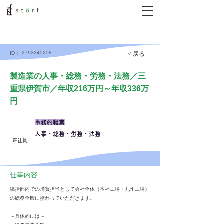
2792245258
< 戻る
ID：
製造業の人事・総務・労務・法務／三
重県伊賀市／年収216万円～年収336万
円
事務的職業
人事・総務・労務・法務
正社員
仕事内容
統括部内での購買担当として会社全体（本社工場・九州工場）
の総務全般に携わっていただきます。
～具体的には～