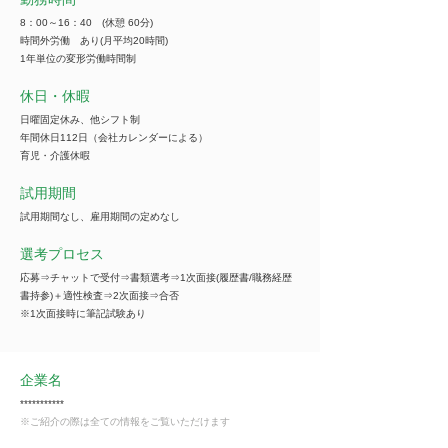
8：00～16：40 (休憩 60分)
時間外労働 あり(月平均20時間)
1年単位の変形労働時間制
休日・休暇
日曜固定休み、他シフト制
年間休日112日（会社カレンダーによる）
育児・介護休暇
試用期間
試用期間なし、雇用期間の定めなし
選考プロセス
応募⇒チャットで受付⇒書類選考⇒1次面接(履歴書/職務経歴
書持参)＋適性検査⇒2次面接⇒合否
※1次面接時に筆記試験あり
企業名
***********
※ご紹介の際は全ての情報をご覧いただけます