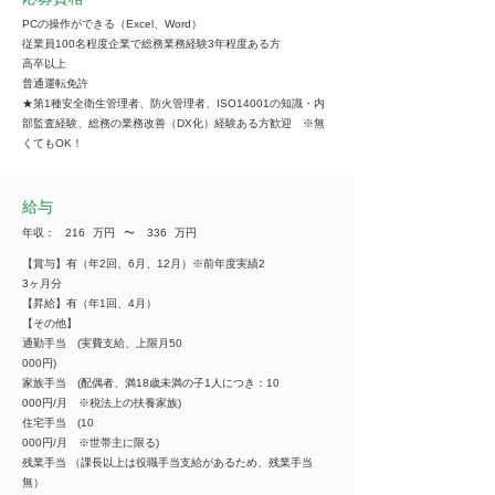
PCの操作ができる（Excel、Word）
従業員100名程度企業で総務業務経験3年程度ある方
高卒以上
普通運転免許
★第1種安全衛生管理者、防火管理者、ISO14001の知識・内
部監査経験、総務の業務改善（DX化）経験ある方歓迎 ※無
くてもOK！
給与
年収：
216
万円
​〜
336
万円
【賞与】有（年2回、6月、12月）※前年度実績2
3ヶ月分
【昇給】有（年1回、4月）
【その他】
通勤手当 (実費支給、上限月50
000円)
家族手当 (配偶者、満18歳未満の子1人につき：10
000円/月 ※税法上の扶養家族)
住宅手当 (10
000円/月 ※世帯主に限る)
残業手当 （課長以上は役職手当支給があるため、残業手当
無）