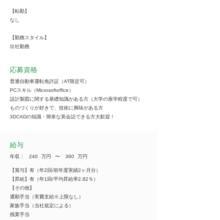
【転勤】
なし
【勤務スタイル】
出社勤務
応募資格
普通自動車運転免許証（AT限定可）
PCスキル（Microsoftoffice）
設計製図に関する基礎知識がある方（大学の座学程度で可）
ものづくりが好きで、技術に興味がある方
3DCADの知識・簡単な英会話できる方大歓迎！
給与
年収：
240
万円
​〜
360
万円
【賞与】有（年2回/前年度実績2ヶ月分）
【昇給】有（年1回/平均昇給率2.82％）
【その他】
通勤手当（実費支給※上限なし）
家族手当（当社規定による）
残業手当