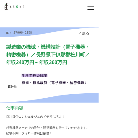
2796645258
< 戻る
ID：
製造業の機械・機構設計（電子機器・
精密機器）／長野県下伊那郡松川町／
年収240万円～年収360万円
生産工程の職業
機械・機構設計（電子機器・精密機器）
正社員
仕事内容
◎注目◎コンシェルジュのイチ押し求人！
精密機器メーカでの設計・開発業務を行っていただきます。
経験不問！フォロー体制は抜群！