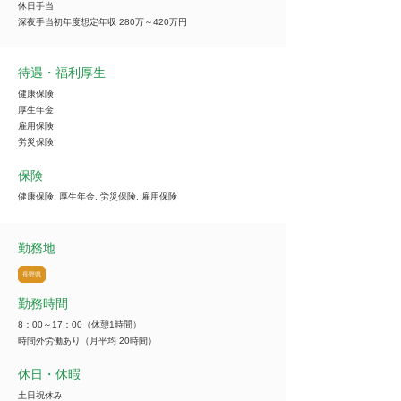
休日手当
深夜手当初年度想定年収 280万～420万円
待遇・福利厚生
健康保険
厚生年金
雇用保険
労災保険
保険
健康保険, 厚生年金, 労災保険, 雇用保険
勤務地
長野県
勤務時間
8：00～17：00（休憩1時間）
時間外労働あり（月平均 20時間）
休日・休暇
土日祝休み