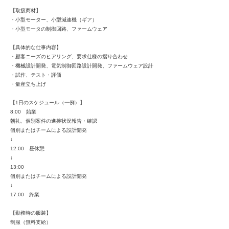
【取扱商材】
・小型モーター、小型減速機（ギア）
・小型モータの制御回路、ファームウェア
【具体的な仕事内容】
・顧客ニーズのヒアリング、要求仕様の摺り合わせ
・機械設計開発、電気制御回路設計開発、ファームウェア設計
・試作、テスト・評価
・量産立ち上げ
【1日のスケジュール（一例）】
8:00 始業
朝礼、個別案件の進捗状況報告・確認
個別またはチームによる設計開発
↓
12:00 昼休憩
↓
13:00
個別またはチームによる設計開発
↓
17:00 終業
【勤務時の服装】
制服（無料支給）