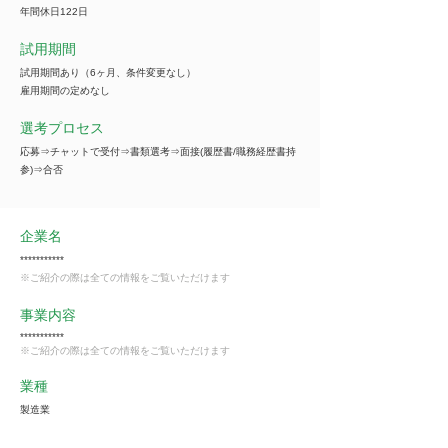
年間休日122日
試用期間
試用期間あり（6ヶ月、条件変更なし）
雇用期間の定めなし
選考プロセス
応募⇒チャットで受付⇒書類選考⇒面接(履歴書/職務経歴書持
参)⇒合否
企業名
***********
※ご紹介の際は全ての情報をご覧いただけます
事業内容
***********
※ご紹介の際は全ての情報をご覧いただけます
業種
製造業