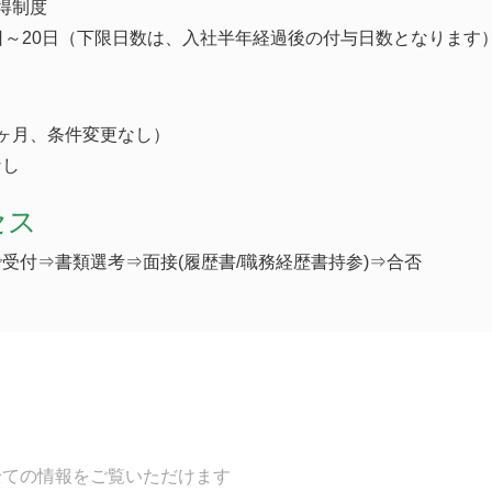
得制度
日～20日（下限日数は、入社半年経過後の付与日数となります
ヶ月、条件変更なし）
なし
セス
受付⇒書類選考⇒面接(履歴書/職務経歴書持参)⇒合否
全ての情報をご覧いただけます