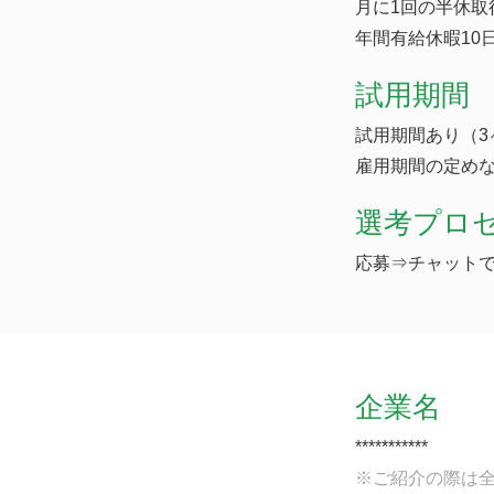
月に1回の半休取
年間有給休暇10
試用期間
試用期間あり（3
雇用期間の定め
選考プロ
応募⇒チャットで
企業名
***********
※ご紹介の際は