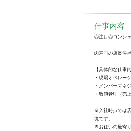
仕事内容
◎注目◎コンシ
肉寿司の店長候
【具体的な仕事
・現場オペレー
・メンバーマネ
・数値管理（売
※入社時点では
境です。
※お住いの最寄