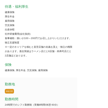
待遇・福利厚生
健康保険
厚生年金
雇用保険
労災保険
出産休暇
社外研修費用(会社負担)
食事補助：賄いが100～200円でお召し上がりいただけます。
独立支援制度
※一定のキャリアを積むと直営店舗の名義を貰え・独立の権限
があります。過去実績はラーメン店だと8店舗・肉寿司店だと
2店舗ほどあります。
保険
健康保険, 厚生年金, 労災保険, 雇用保険
勤務地
神奈川県
勤務時間
24時間でのシフト勤務制（実働8時間/休憩 60分）