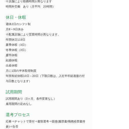
※店舗により勤務時間が異なります
時間外労働 あり（月平均 20時間）
休日・休暇
週休2日のシフト制
月8～9日休み
※配属店舗により営業時間が異なります。
年間休日119日
夏季休暇（3日）
冬季休暇（3日）
慶弔休暇
結婚休暇
出産休暇
月に1回の半休取得制度
年間有給休暇10日～20日（下限日数は、入社半年経過後の付
与日数となります）
試用期間
試用期間あり（3ヶ月、条件変更なし）
雇用期間の定めなし
選考プロセス
応募⇒チャットで受付⇒書類選考⇒面接(履歴書/職務経歴書持
参)⇒合否