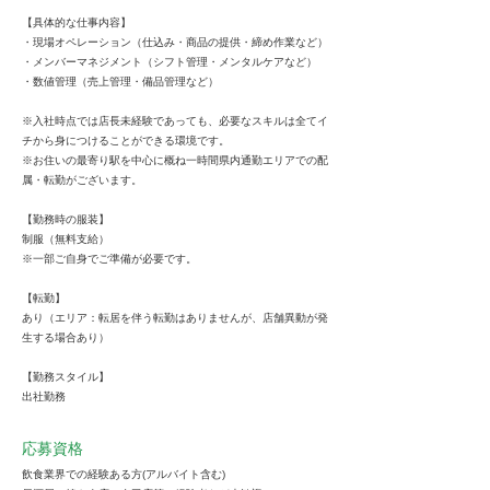
【具体的な仕事内容】
・現場オペレーション（仕込み・商品の提供・締め作業など）
・メンバーマネジメント（シフト管理・メンタルケアなど）
・数値管理（売上管理・備品管理など）
※入社時点では店長未経験であっても、必要なスキルは全てイ
チから身につけることができる環境です。
※お住いの最寄り駅を中心に概ね一時間県内通勤エリアでの配
属・転勤がございます。
【勤務時の服装】
制服（無料支給）
※一部ご自身でご準備が必要です。
【転勤】
あり（エリア：転居を伴う転勤はありませんが、店舗異動が発
生する場合あり）
【勤務スタイル】
出社勤務
応募資格
飲食業界での経験ある方(アルバイト含む)