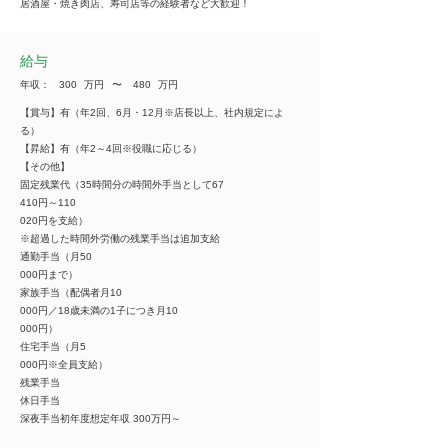
居酒屋・焼き肉店、寿司店等の経験者など大歓迎！
給与
年収：
300
万円
​〜
480
万円
【賞与】有（年2回、6月・12月※店長以上、社内規定によ
る）
【昇給】有（年2～4回※役職に応じる）
【その他】
固定残業代（35時間分の時間外手当として67
410円～110
020円を支給）
※超過した時間外労働の残業手当は追加支給
通勤手当（月50
000円まで）
家族手当（配偶者月10
000円／18歳未満の1子につき月10
000円）
住宅手当（月5
000円※全員支給）
残業手当
休日手当
深夜手当初年度想定年収 300万円～