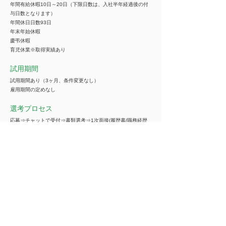
年間有給休暇10日～20日（下限日数は、入社半年経過後の付
与日数となります）
年間休日日数93日
年末年始休暇
慶弔休暇
育児休業※取得実績あり
試用期間
試用期間あり（3ヶ月、条件変更なし）
雇用期間の定めなし
選考プロセス
応募⇒チャットで受付⇒書類選考⇒1次面接(履歴書/職務経歴
書持参)⇒2次面接⇒合否
企業名
***********
※ご紹介の際は全ての情報をご覧いただけます
事業内容
***********
※ご紹介の際は全ての情報をご覧いただけます