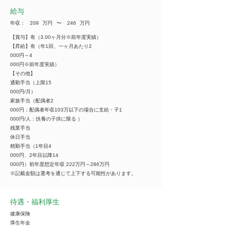
給与
年収：
209
万円
​〜
246
万円
【賞与】有（3.00ヶ月分※前年度実績）
【昇給】有（年1回、一ヶ月あたり2
000円～4
000円※前年度実績）
【その他】
通勤手当（上限15
000円/月）
家族手当（配偶者2
000円：配偶者年収103万以下の場合に支給・子1
000円/人：扶養の子供に限る ）
残業手当
休日手当
精勤手当（1年目4
000円、2年目以降14
000円）初年度想定年収 222万円～286万円
※記載金額は選考を通じて上下する可能性があります。
待遇・福利厚生
健康保険
厚生年金