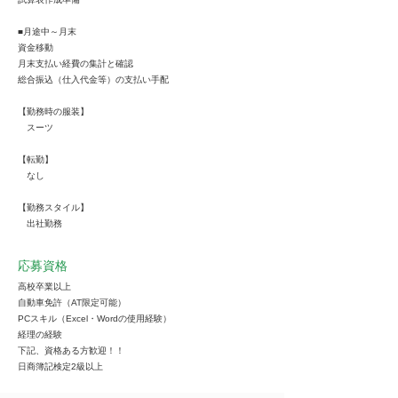
■月途中～月末
資金移動
月末支払い経費の集計と確認
総合振込（仕入代金等）の支払い手配
【勤務時の服装】
スーツ
【転勤】
なし
【勤務スタイル】
出社勤務
応募資格
高校卒業以上
自動車免許（AT限定可能）
PCスキル（Excel・Wordの使用経験）
経理の経験
下記、資格ある方歓迎！！
日商簿記検定2級以上