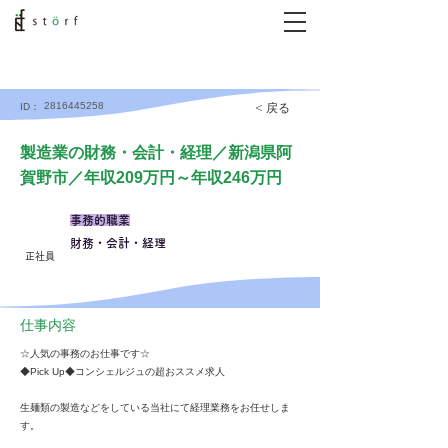
2816445258
< 戻る
ID：
製造業の財務・会計・経理／新潟県阿
賀野市／年収209万円～年収246万円
事務的職業
財務・会計・経理
正社員
仕事内容
☆人気の事務のお仕事です☆
◆Pick Up◆コンシェルジュの超おススメ求人
生麺類の製造などをしている当社にて経理業務をお任せしま
す。