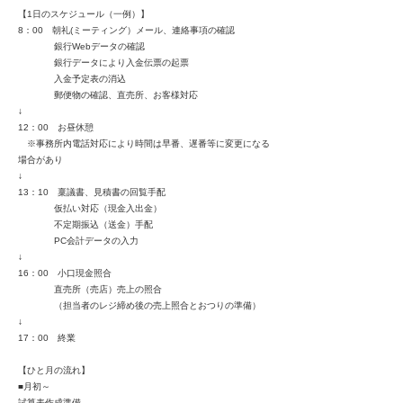
【1日のスケジュール（一例）】
8：00 朝礼(ミーティング）メール、連絡事項の確認
銀行Webデータの確認
銀行データにより入金伝票の起票
入金予定表の消込
郵便物の確認、直売所、お客様対応
↓
12：00 お昼休憩
※事務所内電話対応により時間は早番、遅番等に変更になる
場合があり
↓
13：10 稟議書、見積書の回覧手配
仮払い対応（現金入出金）
不定期振込（送金）手配
PC会計データの入力
↓
16：00 小口現金照合
直売所（売店）売上の照合
（担当者のレジ締め後の売上照合とおつりの準備）
↓
17：00 終業
【ひと月の流れ】
■月初～
試算表作成準備