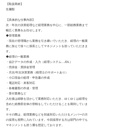
【取扱商材】
生麺類
【具体的な仕事内容】
次・年次の決算処理など経理業務を中心に、一部総務業務まで
幅広く業務をお任せします。
◆管理業務
・現在の管理職から業務を引き継いでいただき、経理の一般業
務に加えて徐々に係長としてマネジメントを担っていただきま
す。
◆経理の一般業務
・会計データの作成・入力（経理システム…JDL）
・売掛金・買掛金管理
・月次/年次決算業務（税理士のサポートあり）
・小口現金の処理・申告書の作成
・電話対応・来客対応
・各種書類の作成・管理
・受付業務など
入社後は経験を活かして業務対応いただき、ゆくゆくは経理を
含めた総務部全体の管轄をしていただけることを期待していま
す。
※その際は、処理業務などを別途対応いただけるメンバーの方
の採用も視野に入れています。今回採用する方は部門の中でも
マネジメントも担う層を想定しております。