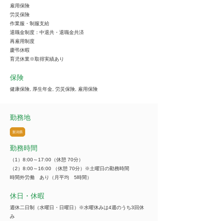
雇用保険
労災保険
作業服・制服支給
退職金制度：中退共・退職金共済
再雇用制度
慶弔休暇
育児休業※取得実績あり
保険
健康保険, 厚生年金, 労災保険, 雇用保険
勤務地
新潟県
勤務時間
（1）8:00～17:00（休憩 70分）
（2）8:00～16:00 （休憩 70分）※土曜日の勤務時間
時間外労働 あり（月平均 5時間）
休日・休暇
週休二日制（水曜日・日曜日）※水曜休みは4週のうち3回休
み