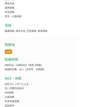
厚生年金
雇用保険
労災保険
育児・介護休暇
保険
健康保険, 厚生年金, 労災保険, 雇用保険
勤務地
栃木県
勤務時間
9時00分～18時00分（休憩 1時間）
時間外労働 あり（月平均 20時間）
休日・休暇
会社カレンダーによる
主に月曜日定休日
GW休暇
お盆休暇
年末年始休暇
自由休日