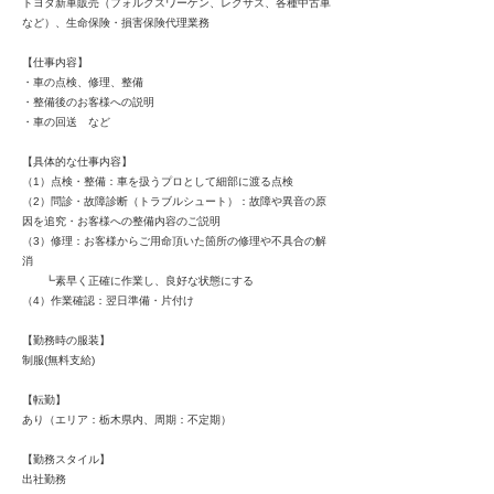
トヨタ新車販売（フォルクスワーゲン、レクサス、各種中古車
など）、生命保険・損害保険代理業務
【仕事内容】
・車の点検、修理、整備
・整備後のお客様への説明
・車の回送 など
【具体的な仕事内容】
（1）点検・整備：車を扱うプロとして細部に渡る点検
（2）問診・故障診断（トラブルシュート）：故障や異音の原
因を追究・お客様への整備内容のご説明
（3）修理：お客様からご用命頂いた箇所の修理や不具合の解
消
┗素早く正確に作業し、良好な状態にする
（4）作業確認：翌日準備・片付け
【勤務時の服装】
制服(無料支給)
【転勤】
あり（エリア：栃木県内、周期：不定期）
【勤務スタイル】
出社勤務