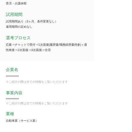
育児・介護休暇
試用期間
試用期間あり（3ヶ月、条件変更なし）
雇用期間の定めなし
選考プロセス
応募⇒チャットで受付⇒1次面接(履歴書/職務経歴書持参)＋適
性検査⇒2次面接⇒3次面接⇒合否
企業名
***********
※ご紹介の際は全ての情報をご覧いただけます
事業内容
***********
※ご紹介の際は全ての情報をご覧いただけます
業種
自動車業（サービス業）