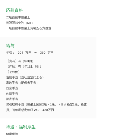
応募資格
二級自動車整備士
普通運転免許（MT）
一級自動車整備士資格ある方優遇
給与
年収：
204
万円
​〜
360
万円
【賞与】有（年3回）
【昇給】有（年1回、6月）
【その他】
通勤手当（当社規定による）
家族手当（配偶者手当）
残業手当
休日手当
深夜手当
資格取得手当（整備士国家2級・1級、トヨタ検定1級、検査
員）初年度想定年収 260～420万円
待遇・福利厚生
健康保険