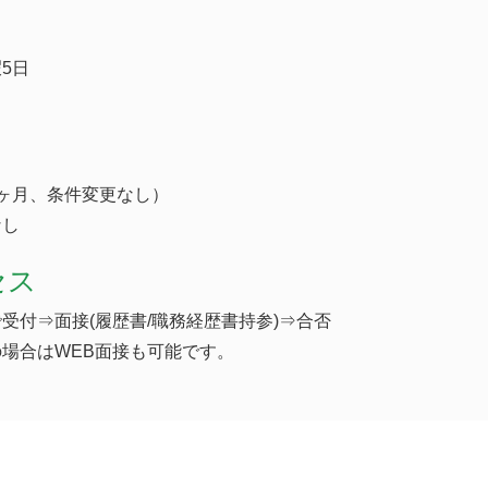
5日
ヶ月、条件変更なし）
なし
セス
受付⇒面接(履歴書/職務経歴書持参)⇒合否
場合はWEB面接も可能です。