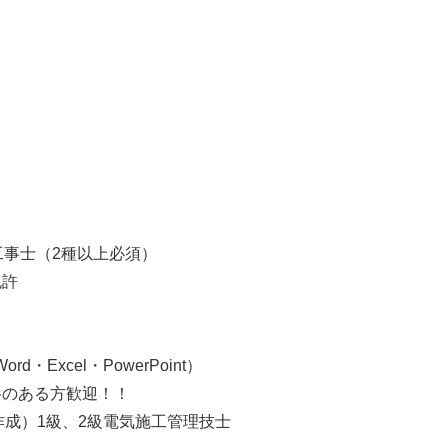
】
工事士（2種以上必須）
免許
d・Excel・PowerPoint）
格のある方歓迎！！
作成）1級、2級電気施工管理技士