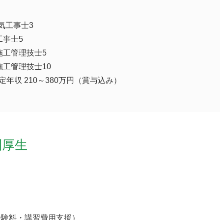
気工事士3
工事士5
施工管理技士5
施工管理技士10
定年収 210～380万円（賞与込み）
利厚生
受験料・講習費用支援）