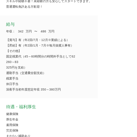
スキルや経験不要！未経験の方も安心してスタートできます。
普通運転免許ある方歓迎！
給与
年収：
342
万円
​〜
486
万円
【賞与】有（年2回/7月・12月※業績による）
【昇給】有（年2回/1月・7月※毎月抜擢人事有）
【その他】
固定残業代（45～60時間分の時間外手当として62
260～83
325円を支給）
通勤手当（交通費全額支給）
残業手当
休日手当
深夜手当初年度想定年収 350～380万円
待遇・福利厚生
健康保険
厚生年金
雇用保険
労災保険
まかない補助あり