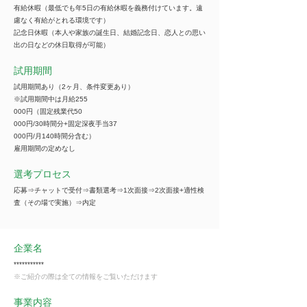
有給休暇（最低でも年5日の有給休暇を義務付けています。遠
慮なく有給がとれる環境です）
記念日休暇（本人や家族の誕生日、結婚記念日、恋人との思い
出の日などの休日取得が可能）
試用期間
試用期間あり（2ヶ月、条件変更あり）
※試用期間中は月給255
000円（固定残業代50
000円/30時間分+固定深夜手当37
000円/月140時間分含む）
雇用期間の定めなし
選考プロセス
応募⇒チャットで受付⇒書類選考⇒1次面接⇒2次面接+適性検
査（その場で実施）⇒内定
企業名
***********
※ご紹介の際は全ての情報をご覧いただけます
事業内容