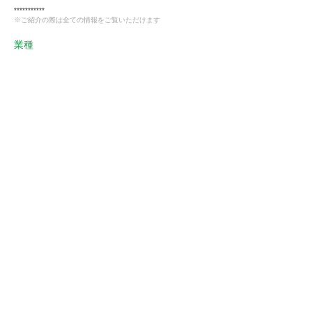
***********
※ご紹介の際は全ての情報をご覧いただけます
業種
製造業
会員様限定
この仕事に興味がある
ストーフへ確認する