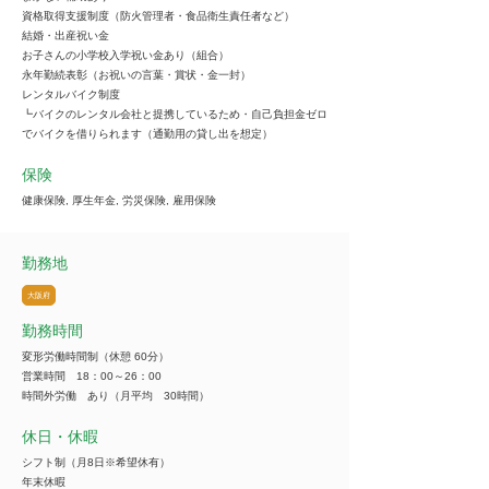
資格取得支援制度（防火管理者・食品衛生責任者など）
結婚・出産祝い金
お子さんの小学校入学祝い金あり（組合）
永年勤続表彰（お祝いの言葉・賞状・金一封）
レンタルバイク制度
┗バイクのレンタル会社と提携しているため・自己負担金ゼロ
でバイクを借りられます（通勤用の貸し出を想定）
保険
健康保険, 厚生年金, 労災保険, 雇用保険
勤務地
大阪府
勤務時間
変形労働時間制（休憩 60分）
営業時間 18：00～26：00
時間外労働 あり（月平均 30時間）
休日・休暇
シフト制（月8日※希望休有）
年末休暇