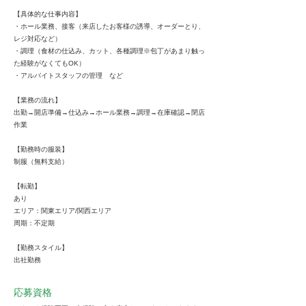
【具体的な仕事内容】
・ホール業務、接客（来店したお客様の誘導、オーダーとり、
レジ対応など）
・調理（食材の仕込み、カット、各種調理※包丁があまり触っ
た経験がなくてもOK）
・アルバイトスタッフの管理 など
【業務の流れ】
出勤→開店準備→仕込み→ホール業務→調理→在庫確認→閉店
作業
【勤務時の服装】
制服（無料支給）
【転勤】
あり
エリア：関東エリア/関西エリア
周期：不定期
【勤務スタイル】
出社勤務
応募資格