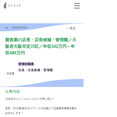
2839945258
< 戻る
ID：
製造業の店長・店長候補・管理職／大
阪府大阪市淀川区／年収342万円～年
収486万円
管理的職業
店長・店長候補・管理職
正社員
仕事内容
◎注目◎コンシェルジュのイチ押し求人！
直営・FCの飲食店10ブランドの店舗にて店舗運営業務全般を
お任せします！