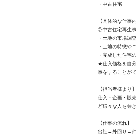
・中古住宅
【具体的な仕事
◎中古住宅再生
・土地の市場調
・土地の特徴や
・完成した住宅
★仕入価格を自
事をすることが
【担当者様より
仕入・企画・販
ど様々な人を巻
【仕事の流れ】
出社→外回り→