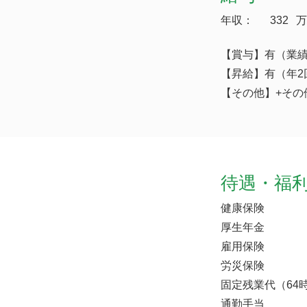
年収：
332
万
【賞与】有（業
【昇給】有（年2
【その他】+その
待遇・福
健康保険
厚生年金
雇用保険
労災保険
固定残業代（64時
通勤手当