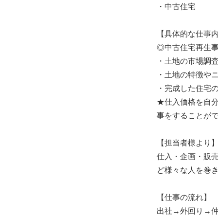
・中古住宅
【具体的な仕事
◎中古住宅再生
・土地の市場調
・土地の特徴や
・完成した住宅
★仕入価格を自
事をすることが
【担当者様より
仕入・企画・販
ど様々な人を巻
【仕事の流れ】
出社→外回り→