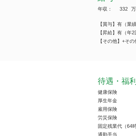
年収：
332
万
【賞与】有（業
【昇給】有（年2
【その他】+その
待遇・福
健康保険
厚生年金
雇用保険
労災保険
固定残業代（64時
通勤手当