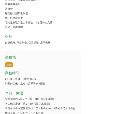
帰省旅費手当
退職金
確定拠出型年金制度
借上げ住宅制度
宅地建物取引士の準備金（1年目のみ支給）
育児・介護休暇
保険
健康保険, 厚生年金, 労災保険, 雇用保険
勤務地
福岡県
勤務時間
09:00～18:00（休憩 1時間）
時間外労働 あり（月平均24時間）
休日・休暇
完全週休2日のシフト制（月8、9日を取得）
その他固定休（第1・3火曜日／水曜日）
※定休日の固定休以外はシフト制のため、月2回まで土日のお
休みを取っていただくことも可能。