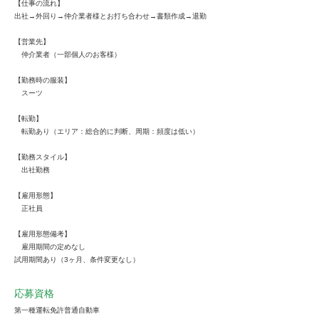
【仕事の流れ】
出社→外回り→仲介業者様とお打ち合わせ→書類作成→退勤
【営業先】
仲介業者（一部個人のお客様）
【勤務時の服装】
スーツ
【転勤】
転勤あり（エリア：総合的に判断、周期：頻度は低い）
【勤務スタイル】
出社勤務
【雇用形態】
正社員
【雇用形態備考】
雇用期間の定めなし
試用期間あり（3ヶ月、条件変更なし）
応募資格
第一種運転免許普通自動車