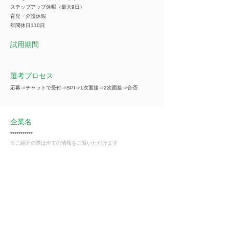
ステップアップ休暇（最大9日）
育児・介護休暇
年間休日110日
試用期間
選考プロセス
応募⇒チャットで受付⇒SPI⇒1次面接⇒2次面接⇒合否
企業名
***********
※ご紹介の際は全ての情報をご覧いただけます
事業内容
***********
※ご紹介の際は全ての情報をご覧いただけます
業種
不動産業