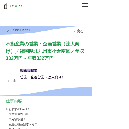
2850145258
< 戻る
ID：
不動産業の営業・企画営業（法人向
け）／福岡県北九州市小倉南区／年収
332万円～年収332万円
販売の職業
営業・企画営業（法人向け）
正社員
仕事内容
◇おすすめPoint！
・完全週休2日制！
・未経験歓迎！
・充実の研修制度あり◎