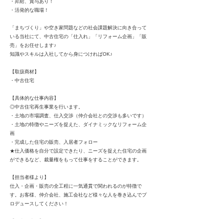
・昇給、賞与あり！
・活発的な職場！
「まちづくり」や空き家問題などの社会課題解決に向き合って
いる当社にて、中古住宅の「仕入れ」「リフォーム企画」「販
売」をお任せします♪
知識やスキルは入社してから身につければOK♪
【取扱商材】
・中古住宅
【具体的な仕事内容】
◎中古住宅再生事業を行います。
・土地の市場調査、仕入交渉（仲介会社との交渉も多いです）
・土地の特徴やニーズを捉えた、ダイナミックなリフォーム企
画
・完成した住宅の販売、入居者フォロー
★仕入価格を自分で設定できたり、ニーズを捉えた住宅の企画
ができるなど、裁量権をもって仕事をすることができます。
【担当者様より】
仕入・企画・販売の全工程に一気通貫で関われるのが特徴で
す。お客様、仲介会社、施工会社など様々な人を巻き込んでプ
ロデュースしてください！