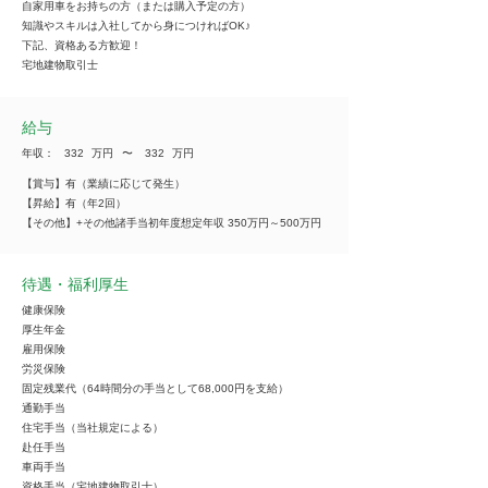
自家用車をお持ちの方（または購入予定の方）
知識やスキルは入社してから身につければOK♪
下記、資格ある方歓迎！
宅地建物取引士
給与
年収：
332
万円
​〜
332
万円
【賞与】有（業績に応じて発生）
【昇給】有（年2回）
【その他】+その他諸手当初年度想定年収 350万円～500万円
待遇・福利厚生
健康保険
厚生年金
雇用保険
労災保険
固定残業代（64時間分の手当として68,000円を支給）
通勤手当
住宅手当（当社規定による）
赴任手当
車両手当
資格手当（宅地建物取引士）