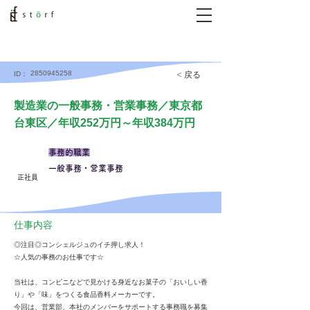
2850945258
< 戻る
ID：
製造業の一般事務・営業事務／東京都
台東区／年収252万円～年収384万円
事務的職業
一般事務・営業事務
正社員
仕事内容
◎注目◎コンシェルジュのイチ押し求人！
☆人気の事務のお仕事です☆
当社は、コンビニなどで見かける身近なお菓子の「おいしい香
り」や「味」をつくる食品香料メーカーです。
今回は、営業部、本社のメンバーをサポートする事務職を募集