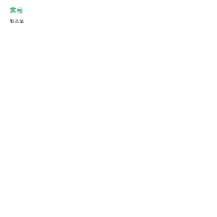
業種
製造業
会員様限定
この仕事に興味がある
ストーフへ確認する