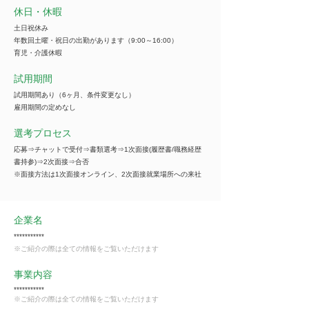
休日・休暇
土日祝休み
年数回土曜・祝日の出勤があります（9:00～16:00）
育児・介護休暇
試用期間
試用期間あり（6ヶ月、条件変更なし）
雇用期間の定めなし
選考プロセス
応募⇒チャットで受付⇒書類選考⇒1次面接(履歴書/職務経歴
書持参)⇒2次面接⇒合否
※面接方法は1次面接オンライン、2次面接就業場所への来社
企業名
***********
※ご紹介の際は全ての情報をご覧いただけます
事業内容
***********
※ご紹介の際は全ての情報をご覧いただけます