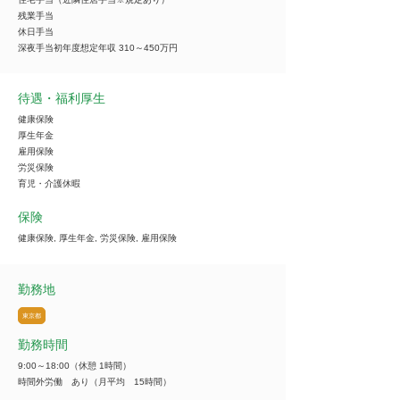
残業手当
休日手当
深夜手当初年度想定年収 310～450万円
待遇・福利厚生
健康保険
厚生年金
雇用保険
労災保険
育児・介護休暇
保険
健康保険, 厚生年金, 労災保険, 雇用保険
勤務地
東京都
勤務時間
9:00～18:00（休憩 1時間）
時間外労働 あり（月平均 15時間）