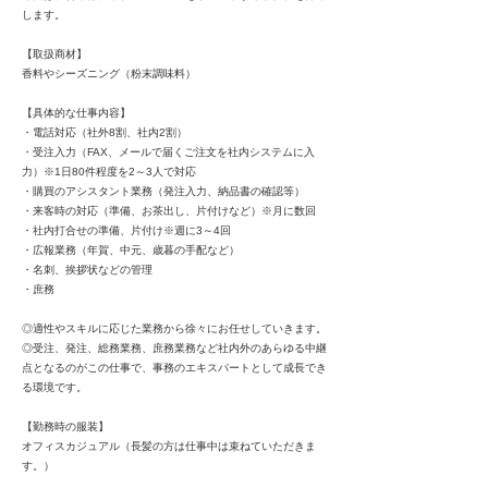
します。
【取扱商材】
香料やシーズニング（粉末調味料）
【具体的な仕事内容】
・電話対応（社外8割、社内2割）
・受注入力（FAX、メールで届くご注文を社内システムに入
力）※1日80件程度を2～3人で対応
・購買のアシスタント業務（発注入力、納品書の確認等）
・来客時の対応（準備、お茶出し、片付けなど）※月に数回
・社内打合せの準備、片付け※週に3～4回
・広報業務（年賀、中元、歳暮の手配など）
・名刺、挨拶状などの管理
・庶務
◎適性やスキルに応じた業務から徐々にお任せしていきます。
◎受注、発注、総務業務、庶務業務など社内外のあらゆる中継
点となるのがこの仕事で、事務のエキスパートとして成長でき
る環境です。
【勤務時の服装】
オフィスカジュアル（長髪の方は仕事中は束ねていただきま
す。）