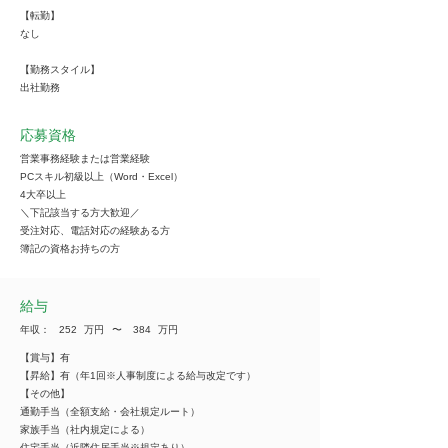
【転勤】
なし
【勤務スタイル】
出社勤務
応募資格
営業事務経験または営業経験
PCスキル初級以上（Word・Excel）
4大卒以上
＼下記該当する方大歓迎／
受注対応、電話対応の経験ある方
簿記の資格お持ちの方
給与
年収：
252
万円
​〜
384
万円
【賞与】有
【昇給】有（年1回※人事制度による給与改定です）
【その他】
通勤手当（全額支給・会社規定ルート）
家族手当（社内規定による）
住宅手当（近隣住居手当※規定あり）