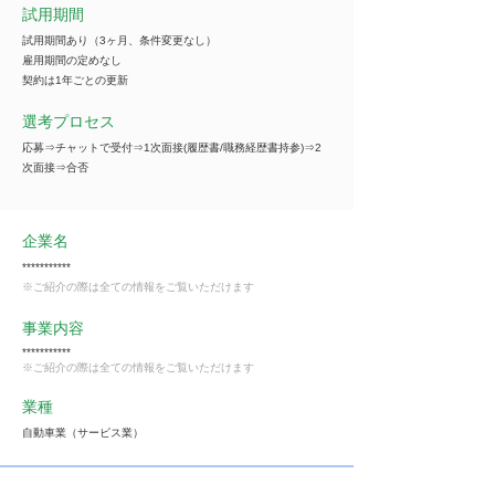
試用期間
試用期間あり（3ヶ月、条件変更なし）
雇用期間の定めなし
契約は1年ごとの更新
選考プロセス
応募⇒チャットで受付⇒1次面接(履歴書/職務経歴書持参)⇒2
次面接⇒合否
企業名
***********
※ご紹介の際は全ての情報をご覧いただけます
事業内容
***********
※ご紹介の際は全ての情報をご覧いただけます
業種
自動車業（サービス業）