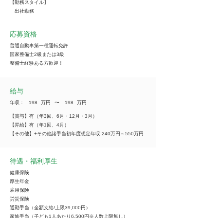
【勤務スタイル】
出社勤務
応募資格
普通自動車第一種運転免許
国家整備士2級または3級
整備士経験ある方歓迎！
給与
年収：
198
万円
​〜
198
万円
【賞与】有（年3回、6月・12月・3月）
【昇給】有（年1回、4月）
【その他】+その他諸手当初年度想定年収 240万円～550万円
待遇・福利厚生
健康保険
厚生年金
雇用保険
労災保険
通勤手当（全額支給/上限39,000円）
家族手当（子ども1人あたり6,500円※人数上限無し）