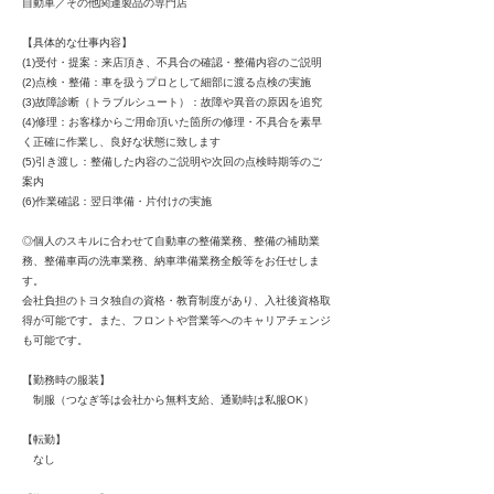
自動車／その他関連製品の専門店
【具体的な仕事内容】
(1)受付・提案：来店頂き、不具合の確認・整備内容のご説明
(2)点検・整備：車を扱うプロとして細部に渡る点検の実施
(3)故障診断（トラブルシュート）：故障や異音の原因を追究
(4)修理：お客様からご用命頂いた箇所の修理・不具合を素早
く正確に作業し、良好な状態に致します
(5)引き渡し：整備した内容のご説明や次回の点検時期等のご
案内
(6)作業確認：翌日準備・片付けの実施
◎個人のスキルに合わせて自動車の整備業務、整備の補助業
務、整備車両の洗車業務、納車準備業務全般等をお任せしま
す。
会社負担のトヨタ独自の資格・教育制度があり、入社後資格取
得が可能です。また、フロントや営業等へのキャリアチェンジ
も可能です。
【勤務時の服装】
制服（つなぎ等は会社から無料支給、通勤時は私服OK）
【転勤】
なし