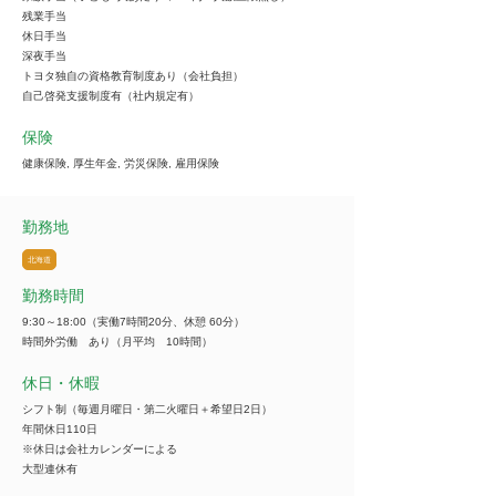
残業手当
休日手当
深夜手当
トヨタ独自の資格教育制度あり（会社負担）
自己啓発支援制度有（社内規定有）
保険
健康保険, 厚生年金, 労災保険, 雇用保険
勤務地
北海道
勤務時間
9:30～18:00（実働7時間20分、休憩 60分）
時間外労働 あり（月平均 10時間）
休日・休暇
シフト制（毎週月曜日・第二火曜日＋希望日2日）
年間休日110日
※休日は会社カレンダーによる
大型連休有