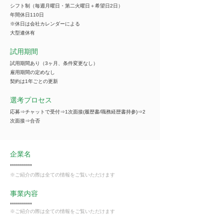
シフト制（毎週月曜日・第二火曜日＋希望日2日）
年間休日110日
※休日は会社カレンダーによる
大型連休有
試用期間
試用期間あり（3ヶ月、条件変更なし）
雇用期間の定めなし
契約は1年ごとの更新
選考プロセス
応募⇒チャットで受付⇒1次面接(履歴書/職務経歴書持参)⇒2
次面接⇒合否
企業名
***********
※ご紹介の際は全ての情報をご覧いただけます
事業内容
***********
※ご紹介の際は全ての情報をご覧いただけます