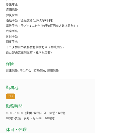
厚生年金
雇用保険
労災保険
通勤手当（全額支給/上限3万9千円）
家族手当（子ども1人あたり6千5百円※人数上限無し）
残業手当
休日手当
深夜手当
トヨタ独自の資格教育制度あり（会社負担）
自己啓発支援制度有（社内規定有）
保険
健康保険, 厚生年金, 労災保険, 雇用保険
勤務地
北海道
勤務時間
9:30～18:00（実働7時間20分、休憩 1時間）
時間外労働 あり（月平均 10時間）
休日・休暇