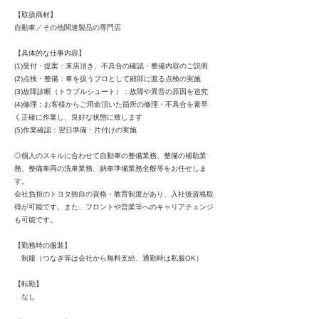
【取扱商材】
自動車／その他関連製品の専門店
【具体的な仕事内容】
(1)受付・提案：来店頂き、不具合の確認・整備内容のご説明
(2)点検・整備：車を扱うプロとして細部に渡る点検の実施
(3)故障診断（トラブルシュート）：故障や異音の原因を追究
(4)修理：お客様からご用命頂いた箇所の修理・不具合を素早
く正確に作業し、良好な状態に致します
(5)作業確認：翌日準備・片付けの実施
◎個人のスキルに合わせて自動車の整備業務、整備の補助業
務、整備車両の洗車業務、納車準備業務全般等をお任せしま
す。
会社負担のトヨタ独自の資格・教育制度があり、入社後資格取
得が可能です。また、フロントや営業等へのキャリアチェンジ
も可能です。
【勤務時の服装】
制服（つなぎ等は会社から無料支給、通勤時は私服OK）
【転勤】
なし