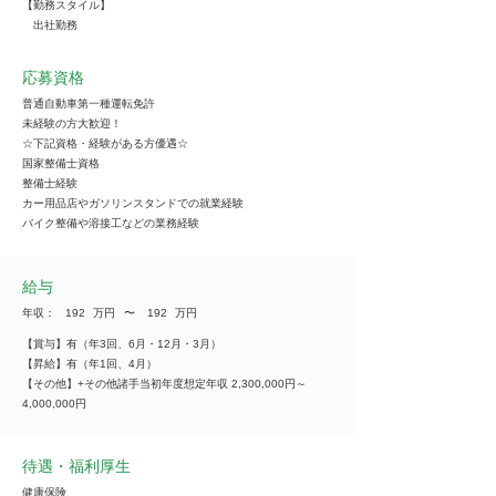
【勤務スタイル】
出社勤務
応募資格
普通自動車第一種運転免許
未経験の方大歓迎！
☆下記資格・経験がある方優遇☆
国家整備士資格
整備士経験
カー用品店やガソリンスタンドでの就業経験
バイク整備や溶接工などの業務経験
給与
年収：
192
万円
​〜
192
万円
【賞与】有（年3回、6月・12月・3月）
【昇給】有（年1回、4月）
【その他】+その他諸手当初年度想定年収 2,300,000円～
4,000,000円
待遇・福利厚生
健康保険