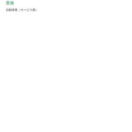
業種
自動車業（サービス業）
会員様限定
この仕事に興味がある
ストーフへ確認する