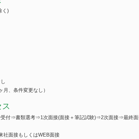
く)
なし
ヶ月、条件変更なし）
セス
受付⇒書類選考⇒1次面接(面接＋筆記試験)⇒2次面接⇒最終
来社面接もしくはWEB面接