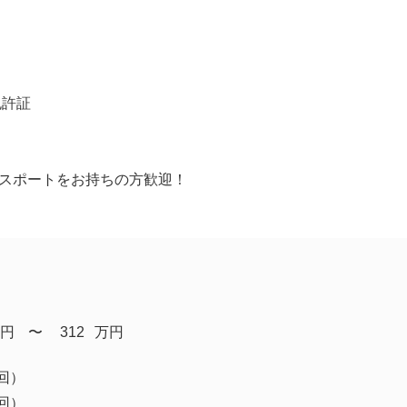
免許証
Tパスポートをお持ちの方歓迎！
円
​〜
312
万円
回）
回）