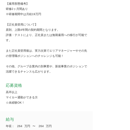
【雇用形態備考】
研修2ヶ月間あり
※研修期間中は月給19万円
【正社員登用について】
原則、上限4年間の契約期間となります。
評価・テストにより、正社員または無期雇用への移行が可能で
す。
また正社員登用後は、実力次第でエリアマネージャーやその先
の管理職ポジションへのチャレンジも可能！
その他、グループ企業内の別事業や、新規事業のポジションで
活躍できるチャンスも広がります。
応募資格
高卒以上
マイカー通勤ができる方
☆未経験OK！
給与
年収：
264
万円
​〜
264
万円