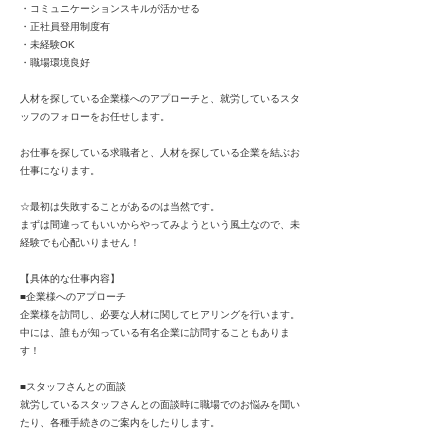
・コミュニケーションスキルが活かせる
・正社員登用制度有
・未経験OK
・職場環境良好
人材を探している企業様へのアプローチと、就労しているスタ
ッフのフォローをお任せします。
お仕事を探している求職者と、人材を探している企業を結ぶお
仕事になります。
☆最初は失敗することがあるのは当然です。
まずは間違ってもいいからやってみようという風土なので、未
経験でも心配いりません！
【具体的な仕事内容】
■企業様へのアプローチ
企業様を訪問し、必要な人材に関してヒアリングを行います。
中には、誰もが知っている有名企業に訪問することもありま
す！
■スタッフさんとの面談
就労しているスタッフさんとの面談時に職場でのお悩みを聞い
たり、各種手続きのご案内をしたりします。