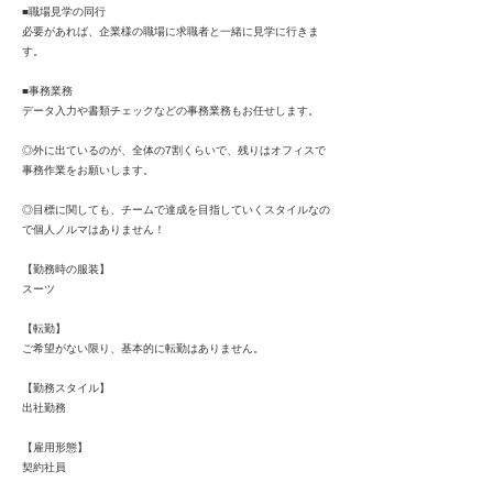
■職場見学の同行
必要があれば、企業様の職場に求職者と一緒に見学に行きま
す。
■事務業務
データ入力や書類チェックなどの事務業務もお任せします。
◎外に出ているのが、全体の7割くらいで、残りはオフィスで
事務作業をお願いします。
◎目標に関しても、チームで達成を目指していくスタイルなの
で個人ノルマはありません！
【勤務時の服装】
スーツ
【転勤】
ご希望がない限り、基本的に転勤はありません。
【勤務スタイル】
出社勤務
【雇用形態】
契約社員