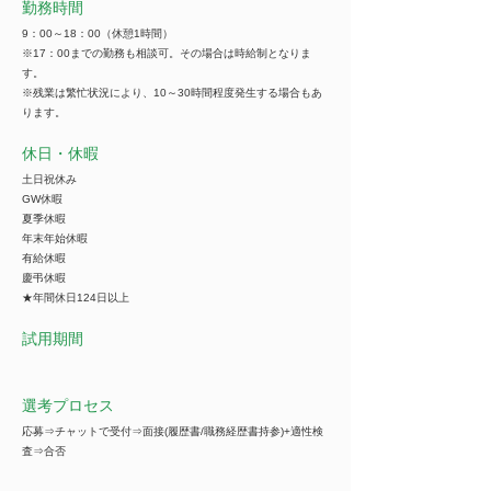
勤務時間
9：00～18：00（休憩1時間）
※17：00までの勤務も相談可。その場合は時給制となりま
す。
※残業は繁忙状況により、10～30時間程度発生する場合もあ
ります。
休日・休暇
土日祝休み
GW休暇
夏季休暇
年末年始休暇
有給休暇
慶弔休暇
★年間休日124日以上
試用期間
選考プロセス
応募⇒チャットで受付⇒面接(履歴書/職務経歴書持参)+適性検
査⇒合否