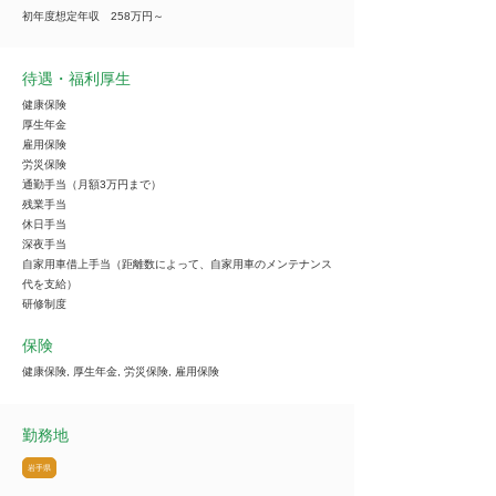
初年度想定年収 258万円～
待遇・福利厚生
健康保険
厚生年金
雇用保険
労災保険
通勤手当（月額3万円まで）
残業手当
休日手当
深夜手当
自家用車借上手当（距離数によって、自家用車のメンテナンス
代を支給）
研修制度
保険
健康保険, 厚生年金, 労災保険, 雇用保険
勤務地
岩手県