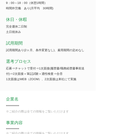
9：00～18：00（休憩1時間）
時間外労働 あり(月平均 30時間)
休日・休暇
完全週休二日制
土日祝休み
試用期間
試用期間あり(2ヶ月、条件変更なし)、雇用期間の定めなし
選考プロセス
応募⇒チャットで受付⇒1次面接(履歴書/職務経歴書事前送
付)⇒2次面接＋筆記試験＋適性検査⇒合否
1次面接はWEB（ZOOM）、2次面接は来社にて実施
企業名
***********
※ご紹介の際は全ての情報をご覧いただけます
事業内容
***********
※ご紹介の際は全ての情報をご覧いただけます