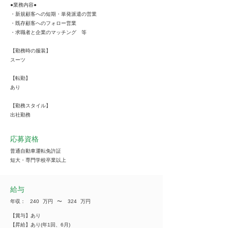
●業務内容●
・新規顧客への短期・単発派遣の営業
・既存顧客へのフォロー営業
・求職者と企業のマッチング 等
【勤務時の服装】
スーツ
【転勤】
あり
【勤務スタイル】
出社勤務
応募資格
普通自動車運転免許証
短大・専門学校卒業以上
給与
年収：
240
万円
​〜
324
万円
【賞与】あり
【昇給】あり(年1回、6月)