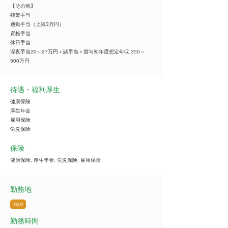
【その他】
残業手当
通勤手当（上限3万円）
資格手当
休日手当
深夜手当20～27万円＋諸手当＋賞与初年度想定年収 350～
500万円
待遇・福利厚生
健康保険
厚生年金
雇用保険
労災保険
保険
健康保険, 厚生年金, 労災保険, 雇用保険
勤務地
大阪府
勤務時間