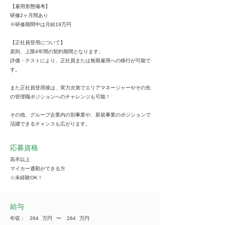
【雇用形態備考】
研修2ヶ月間あり
※研修期間中は月給19万円
【正社員登用について】
原則、上限4年間の契約期間となります。
評価・テストにより、正社員または無期雇用への移行が可能で
す。
また正社員登用後は、実力次第でエリアマネージャーやその先
の管理職ポジションへのチャレンジも可能！
その他、グループ企業内の別事業や、新規事業のポジションで
活躍できるチャンスも広がります。
応募資格
高卒以上
マイカー通勤ができる方
☆未経験OK！
給与
年収：
264
万円
​〜
264
万円