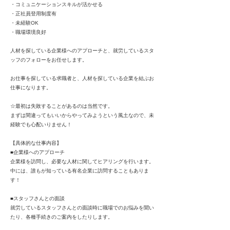
・コミュニケーションスキルが活かせる
・正社員登用制度有
・未経験OK
・職場環境良好
人材を探している企業様へのアプローチと、就労しているスタ
ッフのフォローをお任せします。
お仕事を探している求職者と、人材を探している企業を結ぶお
仕事になります。
☆最初は失敗することがあるのは当然です。
まずは間違ってもいいからやってみようという風土なので、未
経験でも心配いりません！
【具体的な仕事内容】
■企業様へのアプローチ
企業様を訪問し、必要な人材に関してヒアリングを行います。
中には、誰もが知っている有名企業に訪問することもありま
す！
■スタッフさんとの面談
就労しているスタッフさんとの面談時に職場でのお悩みを聞い
たり、各種手続きのご案内をしたりします。