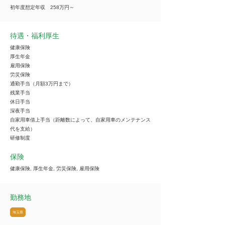
初年度想定年収 258万円～
待遇・福利厚生
健康保険
厚生年金
雇用保険
労災保険
通勤手当（月額3万円まで）
残業手当
休日手当
深夜手当
自家用車借上手当（距離数によって、自家用車のメンテナンス
代を支給）
研修制度
保険
健康保険, 厚生年金, 労災保険, 雇用保険
勤務地
埼玉県