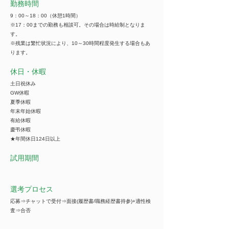
勤務時間
9：00～18：00（休憩1時間）
※17：00までの勤務も相談可。その場合は時給制となりま
す。
※残業は繁忙状況により、10～30時間程度発生する場合もあ
ります。
休日・休暇
土日祝休み
GW休暇
夏季休暇
年末年始休暇
有給休暇
慶弔休暇
★年間休日124日以上
試用期間
選考プロセス
応募⇒チャットで受付⇒面接(履歴書/職務経歴書持参)+適性検
査⇒合否