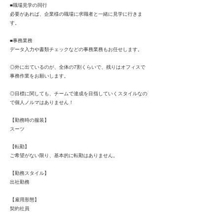
■職場見学の同行
必要があれば、企業様の職場に求職者と一緒に見学に行きま
す。
■事務業務
データ入力や書類チェックなどの事務業務もお任せします。
◎外に出ているのが、全体の7割くらいで、残りはオフィスで
事務作業をお願いします。
◎目標に関しても、チームで達成を目指していくスタイルなの
で個人ノルマはありません！
【勤務時の服装】
スーツ
【転勤】
ご希望がない限り、基本的に転勤はありません。
【勤務スタイル】
出社勤務
【雇用形態】
契約社員