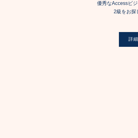
優秀なAccess
2級をお探
詳