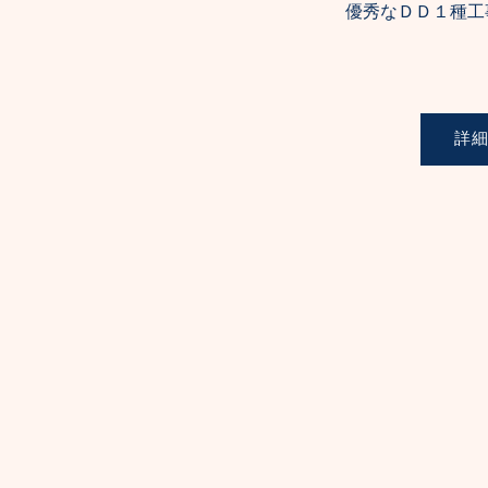
優秀なＤＤ１種工
詳