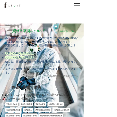
資格の取得について
検索トップへ
ある専門的な事について、知識や技術などの習得を認定機関よ
り認定された資格は、採用の基準になることがあります。
​資格を取得している場合は、履歴書や職務経歴書に記載しま
す。
資格が必要な業務が可能
​スキルや能力の証明効果​​
他にも、実務経験や様々な事が採用の際は考慮、検討されてい
ます。
※法律を遵守した公正な採用選考を行うよう定められていま
す。
※個人情報適正管理規定に準ずる
保健・衛生・消防
現在までにストーフに登録がある方がお持ちの資格です​。
このデータは増減します。
安全衛生推進者
応急手当指導員
普通救命講習
有機溶剤作業主任者
毒物劇物取扱責任者
消防設備士
消防設備士乙種第6類
消防設備士乙種第7類
消防設備士甲種1類
消防設備士甲種4類
特別管理産業廃棄物管理責任者