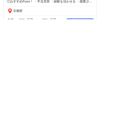
京都府
年収：
288
万円
​〜
336
万円
詳細をみる
​資格カテゴリ
IT・情報処理・通信
医療・介護・福祉
危機管理・保安
デザイン・芸術・文学
飲食・販売・観光・アミューズメント
研究・開発・調査・教育
技術・設計
美容・ファッション
建設・建築・工場
人事・企画・経営
金融・保険・不動産
保健・衛生・消防