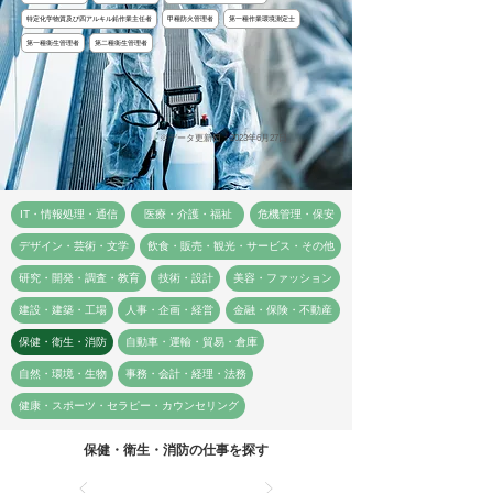
特定化学物質及び四アルキル鉛作業主任者
甲種防火管理者
第一種作業環境測定士
第一種衛生管理者
第二種衛生管理者
※データ更新日：
2023年6月27日
IT・情報処理・通信
医療・介護・福祉
危機管理・保安
デザイン・芸術・文学
飲食・販売・観光・サービス・その他
研究・開発・調査・教育
技術・設計
美容・ファッション
建設・建築・工場
人事・企画・経営
金融・保険・不動産
保健・衛生・消防
自動車・運輸・貿易・倉庫
自然・環境・生物
事務・会計・経理・法務
健康・スポーツ・セラピー・カウンセリング
保健・衛生・消防の仕事を探す