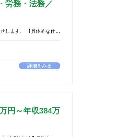
・労務・法務／
詳細をみる
万円～年収384万