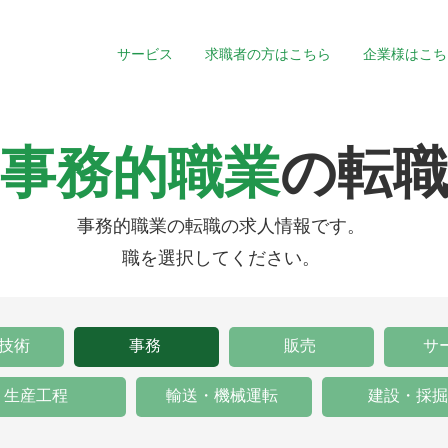
サービス
求職者の方はこちら
企業様はこち
事務的職業
の転
事務的職業の転職の求人情報です。
職を選択してください。
技術
事務
販売
サ
生産工程
輸送・機械運転
建設・採掘