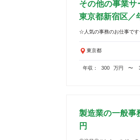
その他の事業サ
東京都新宿区／年
東京都
年収：
300
万円
​〜
製造業の一般事務
円