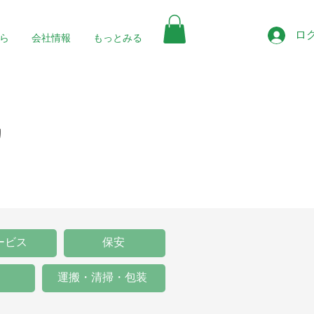
ロ
ら
会社情報
もっとみる
職
ービス
保安
運搬・清掃・包装