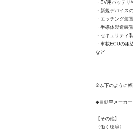
・EV用バッテリ
・新規デバイス
・エッチング装
・半導体製造装
・セキュリティ
・車載ECUの組
など
※以下のように
◆自動車メーカ
【その他】
〈働く環境〉