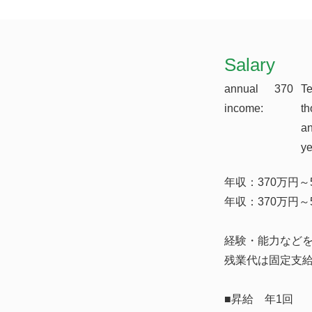
​Salary
annual
370
T
income:
th
a
y
年収：370万円
年収：370万円
経験・能力など
残業代は固定支
■昇給 年1回