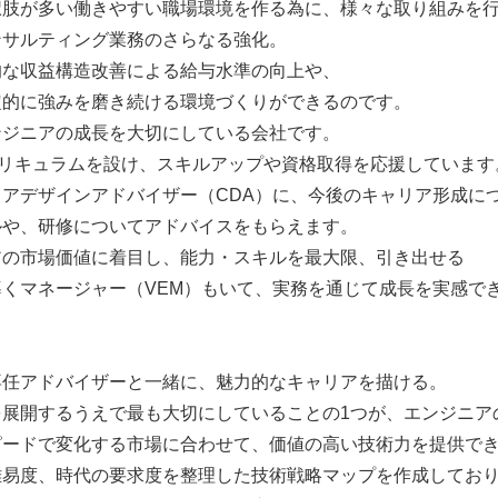
択肢が多い働きやすい職場環境を作る為に、様々な取り組みを
ンサルティング業務のさらなる強化。
的な収益構造改善による給与水準の向上や、
定的に強みを磨き続ける環境づくりができるのです。
ンジニアの成長を大切にしている会社です。
カリキュラムを設け、スキルアップや資格取得を応援しています
アデザインアドバイザー（CDA）に、今後のキャリア形成に
ルや、研修についてアドバイスをもらえます。
アの市場価値に着目し、能力・スキルを最大限、引き出せる
くマネージャー（VEM）もいて、実務を通じて成長を実感で
専任アドバイザーと一緒に、魅力的なキャリアを描ける。
を展開するうえで最も大切にしていることの1つが、エンジニア
ピードで変化する市場に合わせて、価値の高い技術力を提供で
難易度、時代の要求度を整理した技術戦略マップを作成してお