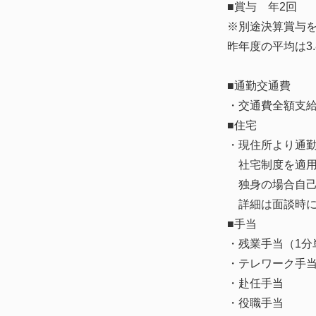
■賞与 年2回
※別途決算賞与
昨年度の平均は3
■通勤交通費
・交通費全額支
■住宅
・現住所より通
社宅制度を適用
独身の場合自己負担
詳細は面談時に
■手当
・残業手当（1分
・テレワーク手
・赴任手当
・役職手当