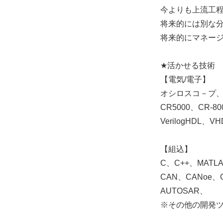
今よりも上流工
将来的には別な
将来的にマネー
★活かせる技術
【電気/電子】
オシロスコ－プ
CR5000、CR-8
VerilogHDL、
【組込】
C、C++、MATLAB
CAN、CANoe、C
AUTOSAR、
※その他の開発