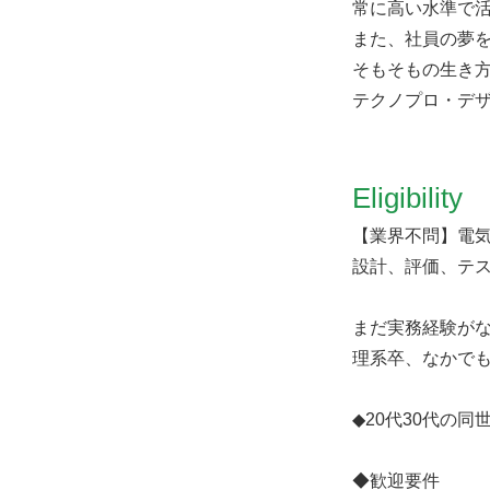
常に高い水準で
また、社員の夢
そもそもの生き
テクノプロ・デ
Eligibility
【業界不問】電気
設計、評価、テ
まだ実務経験が
理系卒、なかでも
◆20代30代の
◆歓迎要件