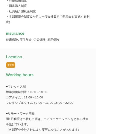
・時短勤務制度
・図書購入制度
・社員紹介謝礼金制度
・本部懇親会制度(2か月に一度会社負担で懇親会を実施する制
度)
insurance
健康保険, 厚生年金, 労災保険, 雇用保険
Location
東京都
Working hours
■フレックス制
標準労働時間帯：9:30～18:30
コアタイム：11:00～15:00
フレキシブルタイム：7:00～11:00 15:00～22:00
■リモートワーク前提
週1日程度は出社して頂き、コミュニケーションをとれる機会
を設けています。
（各部署や全社方針により変更になることがあります）