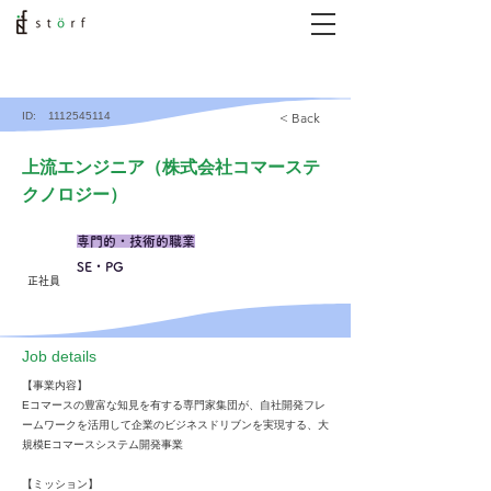
ID:
1112545114
< Back
上流エンジニア（株式会社コマーステ
クノロジー）
専門的・技術的職業
SE・PG
正社員
​Job details
【事業内容】
Eコマースの豊富な知見を有する専門家集団が、自社開発フレ
ームワークを活用して企業のビジネスドリブンを実現する、大
規模Eコマースシステム開発事業
【ミッション】