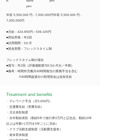
e:
sand
yen
yen
年収 5,500,000 円 - 7,000,000円年収 5,500,000 円 -
7,000,000円
■月給：424,950円～539,100円
■昇給昇格：年2回
■試用期間：3か月
■賃金形態：フレックスタイム制
フレックスタイム制の場合
■賞与：年2回（評価連動賞与0.5か月分／半期）
■備考：時間外労働月40時間相当の業務手当を含む
※40時間超過分の割増賃金は追加支給
Treatment and benefits
・テレワーク手当（月5,000円）
・交通費支給（実費支給）
・月次表彰制度
・永年勤続表彰（勤続5年で旅行券3万円と記念品、勤続10年
以上は年数×1万円を5年ごとに支給）
・クラブ活動支援制度（活動費支援有）
・産休育休制度