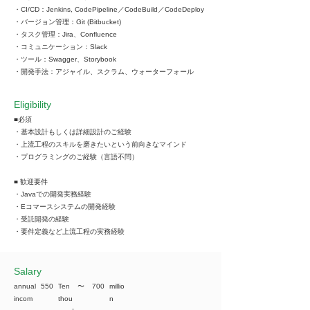
・CI/CD：Jenkins, CodePipeline／CodeBuild／CodeDeploy
・バージョン管理：Git (Bitbucket)
・タスク管理：Jira、Confluence
・コミュニケーション：Slack
・ツール：Swagger、Storybook
・開発手法：アジャイル、スクラム、ウォーターフォール
Eligibility
■必須
・基本設計もしくは詳細設計のご経験
・上流工程のスキルを磨きたいという前向きなマインド
・プログラミングのご経験（言語不問）
■ 歓迎要件
・Javaでの開発実務経験
・Eコマースシステムの開発経験
・受託開発の経験
・要件定義など上流工程の実務経験
​Salary
annual
550
Ten
​〜
700
millio
incom
thou
n