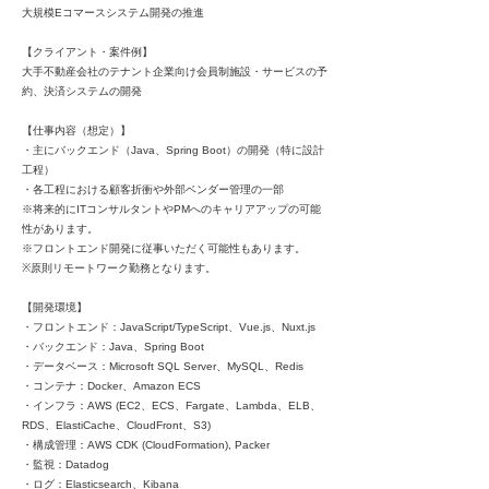
大規模Eコマースシステム開発の推進
【クライアント・案件例】
大手不動産会社のテナント企業向け会員制施設・サービスの予
約、決済システムの開発
【仕事内容（想定）】
・主にバックエンド（Java、Spring Boot）の開発（特に設計
工程）
・各工程における顧客折衝や外部ベンダー管理の一部
※将来的にITコンサルタントやPMへのキャリアアップの可能
性があります。
※フロントエンド開発に従事いただく可能性もあります。
※原則リモートワーク勤務となります。
【開発環境】
・フロントエンド：JavaScript/TypeScript、Vue.js、Nuxt.js
・バックエンド：Java、Spring Boot
・データベース：Microsoft SQL Server、MySQL、Redis
・コンテナ：Docker、Amazon ECS
・インフラ：AWS (EC2、ECS、Fargate、Lambda、ELB、
RDS、ElastiCache、CloudFront、S3)
・構成管理：AWS CDK (CloudFormation), Packer
・監視：Datadog
・ログ：Elasticsearch、Kibana