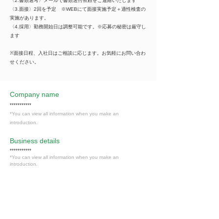
〈2.書類選考〉メールで書類送付依頼をご連絡いたします
〈3.面接〉2回を予定 ※WEBにて面接実施予定＋適性検査の
実施があります。
〈4.採用〉勤務開始日は調整可能です。※応募の秘密は厳守し
ます
※面接日程、入社日はご相談に応じます。お気軽にお問い合わ
せください。
Company name
***********
*You can view all information when you make an
introduction.
​Business details
***********
*You can view all information when you make an
introduction.
Industry
情報通信・情報処理