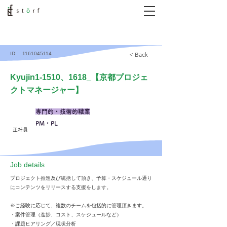
ID:
1161045114
< Back
Kyujin1-1510、1618_【京都プロジェ
クトマネージャー】
専門的・技術的職業
PM・PL
正社員
​Job details
プロジェクト推進及び統括して頂き、予算・スケジュール通り
にコンテンツをリリースする支援をします。​
※ご経験に応じて、複数のチームを包括的に管理頂きます。​
・案件管理（進捗、コスト、スケジュールなど）​
・課題ヒアリング／現状分析​