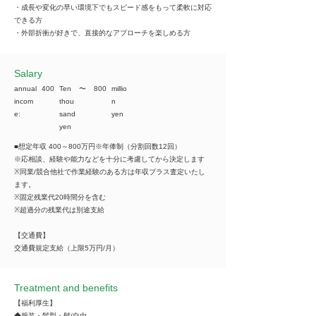
・成長や変化の早い環境下でもスピード感をもって柔軟に対応
できる方​
・外部折衝が好きで、直接的なアプローチを楽しめる方​
​Salary
annual
400
Ten
​〜
800
millio
incom
thou
n
e:
sand
yen
yen
■想定年収 400～800万円※年俸制（分割回数12回）
※応相談、経験や能力などを十分に考慮してから決定します
※同業/競合他社で作業経験のある方は年収プラス査定いたし
ます。
※固定残業代20時間分を含む
※超過分の残業代は別途支給
【交通費】
交通費規定支給（上限5万円/月）
Treatment and benefits
【福利厚生】
◆服装・髪型・髭/自由