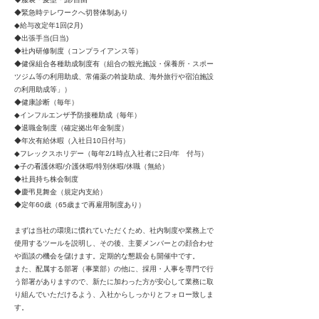
◆緊急時テレワークへ切替体制あり
◆給与改定年1回(2月)
◆出張手当(日当)
◆社内研修制度（コンプライアンス等）
◆健保組合各種助成制度有（組合の観光施設・保養所・スポー
ツジム等の利用助成、常備薬の斡旋助成、海外旅行や宿泊施設
の利用助成等」）
◆健康診断（毎年）
◆インフルエンザ予防接種助成（毎年）
◆退職金制度（確定拠出年金制度）
◆年次有給休暇（入社日10日付与）
◆フレックスホリデー（毎年2/1時点入社者に2日/年 付与）
◆子の看護休暇/介護休暇/特別休暇/休職（無給）
◆社員持ち株会制度
◆慶弔見舞金（規定内支給）
◆定年60歳（65歳まで再雇用制度あり）
まずは当社の環境に慣れていただくため、社内制度や業務上で
使用するツールを説明し、その後、主要メンバーとの顔合わせ
や面談の機会を儲けます。定期的な懇親会も開催中です。
また、配属する部署（事業部）の他に、採用・人事を専門で行
う部署がありますので、新たに加わった方が安心して業務に取
り組んでいただけるよう、入社からしっかりとフォロー致しま
す。