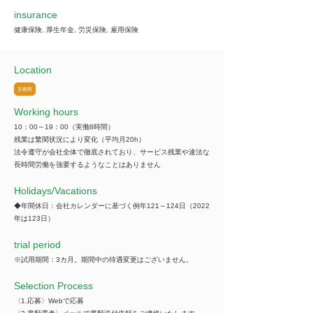
insurance
健康保険, 厚生年金, 労災保険, 雇用保険
Location
京都府
Working hours
10：00～19：00（実働8時間）
残業は繁閑状況により変化（平均月20h）
法令遵守が会社全体で徹底されており、サービス残業や違法な
長時間労働を強要するようなことはありません
​Holidays/Vacations
◆年間休日：会社カレンダーに基づく例年121～124日（2022
年は123日）
trial period
※試用期間：3カ月。期間中の待遇変更はございません。
Selection Process
〈1.応募〉Webで応募