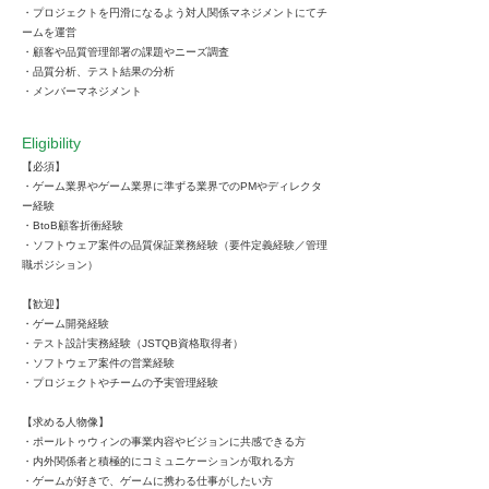
・プロジェクトを円滑になるよう対人関係マネジメントにてチ
ームを運営​
・顧客や品質管理部署の課題やニーズ調査​
・品質分析、テスト結果の分析​
・メンバーマネジメント​
Eligibility
【必須】​
・ゲーム業界やゲーム業界に準ずる業界でのPMやディレクタ
ー経験​
・BtoB顧客折衝経験​
・ソフトウェア案件の品質保証業務経験（要件定義経験／管理
職ポジション）​
【歓迎】​
・ゲーム開発経験​
・テスト設計実務経験（JSTQB資格取得者） ​
・ソフトウェア案件の営業経験​
・プロジェクトやチームの予実管理経験 ​
【求める人物像】​
・ポールトゥウィンの事業内容やビジョンに共感できる方​
・内外関係者と積極的にコミュニケーションが取れる方​
・ゲームが好きで、ゲームに携わる仕事がしたい方​