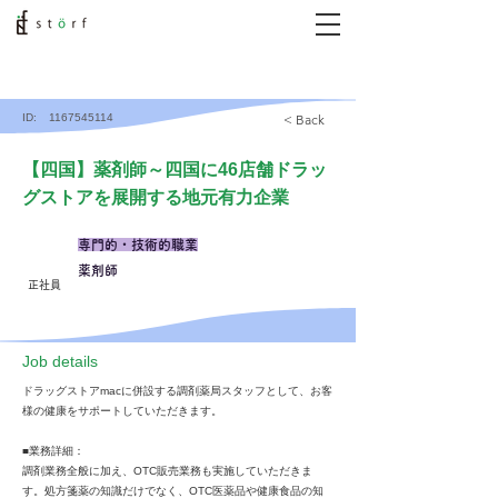
ID:
1167545114
< Back
【四国】薬剤師～四国に46店舗ドラッ
グストアを展開する地元有力企業
専門的・技術的職業
薬剤師
正社員
​Job details
ドラッグストアmacに併設する調剤薬局スタッフとして、お客
様の健康をサポートしていただきます。
■業務詳細：
調剤業務全般に加え、OTC販売業務も実施していただきま
す。処方箋薬の知識だけでなく、OTC医薬品や健康食品の知