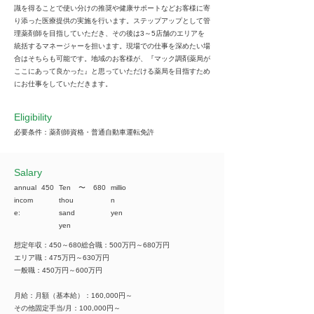
識を得ることで使い分けの推奨や健康サポートなどお客様に寄
り添った医療提供の実施を行います。ステップアップとして管
理薬剤師を目指していただき、その後は3～5店舗のエリアを
統括するマネージャーを担います。現場での仕事を深めたい場
合はそちらも可能です。地域のお客様が、『マック調剤薬局が
ここにあって良かった』と思っていただける薬局を目指すため
にお仕事をしていただきます。
Eligibility
必要条件：薬剤師資格・普通自動車運転免許
​Salary
annual
450
Ten
​〜
680
millio
incom
thou
n
e:
sand
yen
yen
想定年収：450～680総合職：500万円～680万円
エリア職：475万円～630万円
一般職：450万円～600万円
月給：月額（基本給）：160,000円～
その他固定手当/月：100,000円～