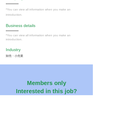
***********
*You can view all information when you make an
introduction.
​Business details
***********
*You can view all information when you make an
introduction.
Industry
卸売・小売業
Members only
Interested in this job?