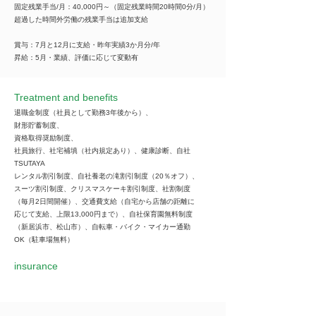
固定残業手当/月：40,000円～（固定残業時間20時間0分/月）
超過した時間外労働の残業手当は追加支給
賞与：7月と12月に支給・昨年実績3か月分/年
昇給：5月・業績、評価に応じて変動有
Treatment and benefits
退職金制度（社員として勤務3年後から）、
財形貯蓄制度、
資格取得奨励制度、
社員旅行、社宅補填（社内規定あり）、健康診断、自社
TSUTAYA
レンタル割引制度、自社養老の滝割引制度（20％オフ）、
スーツ割引制度、クリスマスケーキ割引制度、社割制度
（毎月2日間開催）、交通費支給（自宅から店舗の距離に
応じて支給、上限13,000円まで）、自社保育園無料制度
（新居浜市、松山市）、自転車・バイク・マイカー通勤
OK（駐車場無料）
insurance