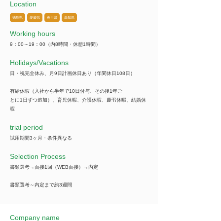
Location
徳島県
愛媛県
香川県
高知県
Working hours
9：00～19：00（内8時間・休憩1時間）
​Holidays/Vacations
日・祝完全休み、月9日計画休日あり（年間休日108日）
有給休暇（入社から半年で10日付与、その後1年ご
とに1日ずつ追加）、育児休暇、介護休暇、慶弔休暇、結婚休
暇
trial period
試用期間3ヶ月・条件異なる
Selection Process
書類選考→面接1回（WEB面接）→内定
書類選考～内定まで約3週間
Company name