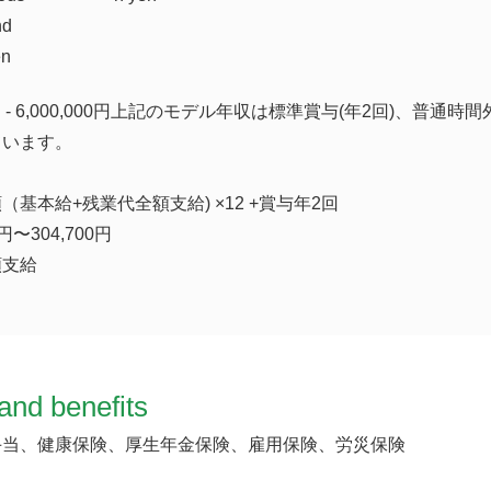
nd
en
00 円 - 6,000,000円上記のモデル年収は標準賞与(年2回)、普通時
ています。
基本給+残業代全額支給) ×12 +賞与年2回
円〜304,700円
額支給
and benefits
手当、健康保険、厚生年金保険、雇用保険、労災保険