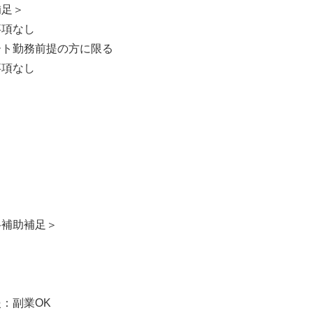
補足＞
事項なし
ート勤務前提の方に限る
事項なし
＞
格補助補足＞
：副業OK