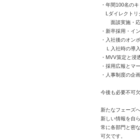
・年間100名の
Lダイレクトリ
面談実施・応募
・新卒採用・イ
・入社後のオン
Ｌ入社時の導入
・MVV策定と
・採用広報とマ
・人事制度の企
今後も必要不可欠
新たなフェーズ
新しい情報を自
常に各部門と密
可欠です。