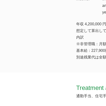
a
y
年収 4,200,0
想定して算出し
内訳
※非管理職：月額（
基本給：227,900
別途残業代は全
Treatment 
通勤手当、住宅