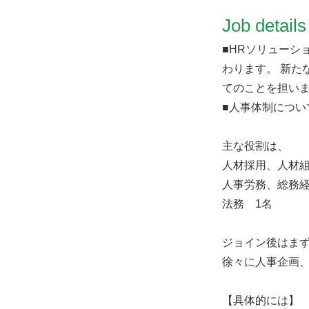
​Job details
■HRソリューシ
わります。 新た
てのことを担い
■人事体制につい
主な役割は、
人材採用、人材組
人事労務、総務経
法務 1名
ジョイン後はま
徐々に人事企画
【具体的には】