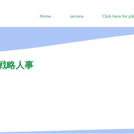
Home
service
Click here for jo
／戦略人事