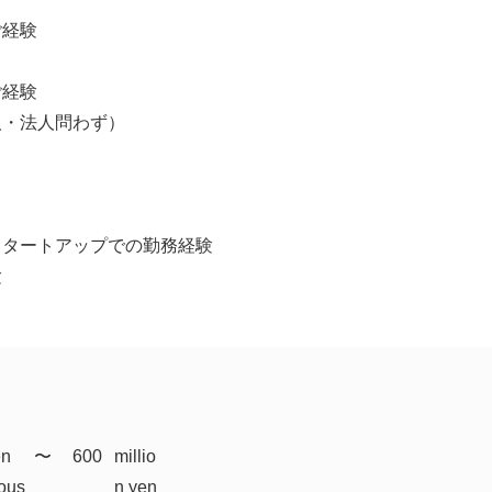
ご経験
ご経験
人・法人問わず）
スタートアップでの勤務経験
験
en
​〜
600
millio
ous
n yen