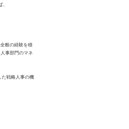
ば、
域全般の経験を積
、人事部門のマネ
した戦略人事の機