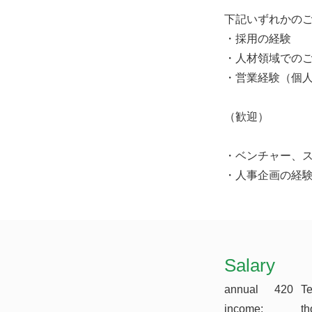
下記いずれかの
・採用の経験
・人材領域での
・営業経験（個
（歓迎）
・ベンチャー、
・人事企画の経
​Salary
annual
420
T
income:
th