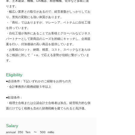
車、土木建築、機械、OA機器、精密機械、化学など多岐に渡
ります。
・幅広い業界との取引があるので、経営基盤がしっかりしてお
り、景気の変動にも強い体質があります。
・「商社」ではありますが、マレーシア、ベトナムに自社工場
を持っています。
・自社工場が海外にあることでお客様とグローバルなビジネス
パートナーとして新商品のニーズを的確にキャッチし、企画提
案を行い、付加価値の高い商品を提供しています。
・お客様のロット、納期、精度、コスト、スペックなどあらゆ
るご相談に対して「＋α」で応える姿勢が信頼に繋がっていま
す。
Eligibility
■必須条件：下記いずれかのご経験をお持ちの方
・会計事務所の勤務経験５年以上
■歓迎条件：
・税理士合格または公認会計士合格者は加点。経営戦力的な側
面だけでなく税務も含めた財務戦略を建てられると高評価。
​Salary
annual
350
Ten
​〜
500
millio