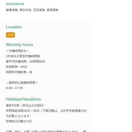
insurance
健康保険, 厚生年金, 労災保険, 雇用保険
Location
石川県
Working hours
＜労働時間区分＞
1年単位の変形労働時間制
週平均労働時間：40時間00分
休憩時間：60分
時間外労働有無：有
＜標準的な勤務時間帯＞
8:30～17:15
​Holidays/Vacations
週休2日制（休日は土日祝日）
年間有給休暇10日～20日（下限日数は、入社半年経過後の付
与日数となります）
年間休日日数117日
日曜、祝日、土曜（5週に1回午前中の勤務があります）、夏