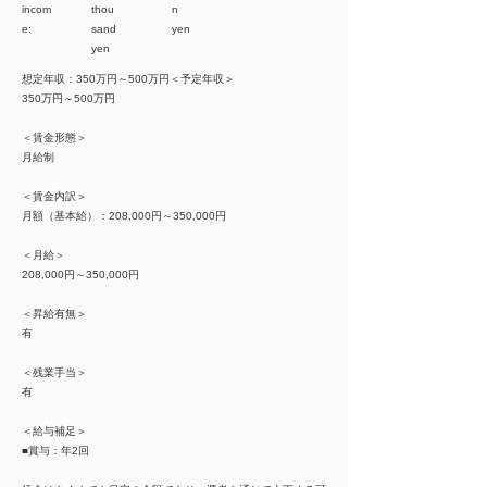
incom
thou
n
e:
sand
yen
yen
想定年収：350万円～500万円＜予定年収＞
350万円～500万円
＜賃金形態＞
月給制
＜賃金内訳＞
月額（基本給）：208,000円～350,000円
＜月給＞
208,000円～350,000円
＜昇給有無＞
有
＜残業手当＞
有
＜給与補足＞
■賞与：年2回