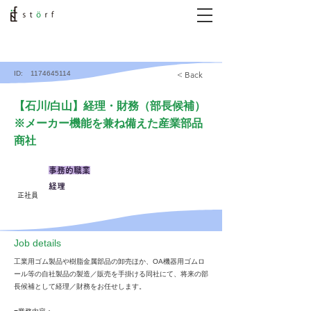
ID:
1174645114
< Back
【石川/白山】経理・財務（部長候補）
※メーカー機能を兼ね備えた産業部品
商社
事務的職業
経理
正社員
​Job details
工業用ゴム製品や樹脂金属部品の卸売ほか、OA機器用ゴムロ
ール等の自社製品の製造／販売を手掛ける同社にて、将来の部
長候補として経理／財務をお任せします。