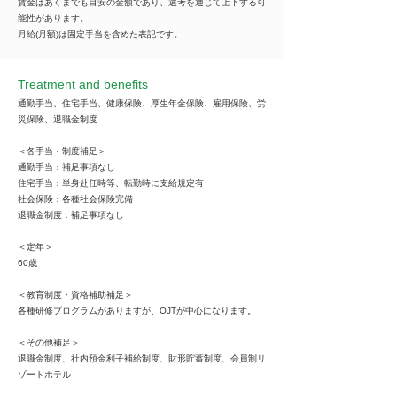
賃金はあくまでも目安の金額であり、選考を通じて上下する可
能性があります。
月給(月額)は固定手当を含めた表記です。
Treatment and benefits
通勤手当、住宅手当、健康保険、厚生年金保険、雇用保険、労
災保険、退職金制度
＜各手当・制度補足＞
通勤手当：補足事項なし
住宅手当：単身赴任時等、転勤時に支給規定有
社会保険：各種社会保険完備
退職金制度：補足事項なし
＜定年＞
60歳
＜教育制度・資格補助補足＞
各種研修プログラムがありますが、OJTが中心になります。
＜その他補足＞
退職金制度、社内預金利子補給制度、財形貯蓄制度、会員制リ
ゾートホテル