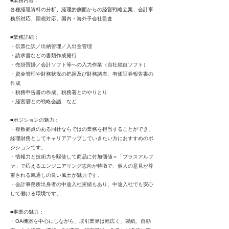
■業務内容：
各種経理資料の分析、経理的側面からの経営戦略立案、会計事
務所対応、国税対応、国内・海外子会社監査
■業務詳細：
・伝票仕訳／出納管理／入出金管理
・請求書などの書類作成発行
・売掛買掛／会計ソフト等への入力作業（自社独自ソフト）
・資金管理や財務状況の把握及び財務諸表、有価証券報告書の
作成
・税務申告書の作成、税務署とのやりとり
・経宮層との戦略会議 など
■ポジションの魅力：
・複数拠点のある同社ならではの業務を担当することができ、
経理財務としてキャリアアップしていきたい方におすすめのポ
ジションです。
・情報力と技術力を駆使して商品に付加価値＝「プラスアルフ
ァ」で応えるエンジニアリング志向が特徴で、個人の意見が尊
重される風通しの良い風土が魅力です。
・会計事務所出身者の中途入社実績もあり、中途入社でも安心
して働ける環境です。
■事業の魅力：
・OA機器を中心にしながら、取引業界は幅広く、製紙、自動