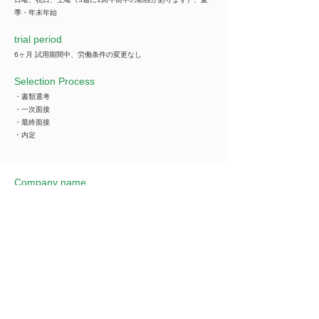
季・年末年始
trial period
6ヶ月 試用期間中、労働条件の変更なし
Selection Process
・書類選考
・一次面接
・最終面接
・内定
Company name
***********
*You can view all information when you make an
introduction.
​Business details
***********
*You can view all information when you make an
introduction.
Industry