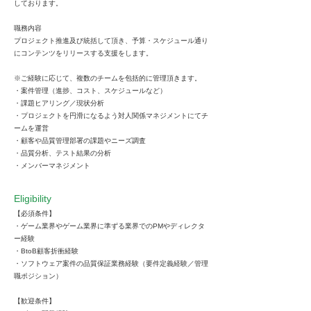
しております。
職務内容
プロジェクト推進及び統括して頂き、予算・スケジュール通り
にコンテンツをリリースする支援をします。
※ご経験に応じて、複数のチームを包括的に管理頂きます。
・案件管理（進捗、コスト、スケジュールなど）
・課題ヒアリング／現状分析
・プロジェクトを円滑になるよう対人関係マネジメントにてチ
ームを運営
・顧客や品質管理部署の課題やニーズ調査
・品質分析、テスト結果の分析
・メンバーマネジメント
Eligibility
【必須条件】​
・ゲーム業界やゲーム業界に準ずる業界でのPMやディレクタ
ー経験​
・BtoB顧客折衝経験​
・ソフトウェア案件の品質保証業務経験（要件定義経験／管理
職ポジション）​
【歓迎条件】​