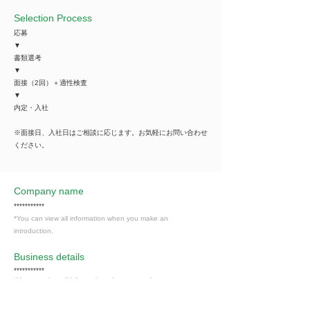
Selection Process
応募
▼
書類選考
▼
面接（2回）＋適性検査
▼
内定・入社
※面接日、入社日はご相談に応じます。お気軽にお問い合わせ
ください。
Company name
***********
*You can view all information when you make an
introduction.
​Business details
***********
*You can view all information when you make an
introduction.