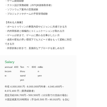
・ゲーム開発経験​
・テスト設計実務経験（JSTQB資格取得者） ​
・ソフトウェア案件の営業経験​
・プロジェクトやチームの予実管理経験 ​
【求める人物像】​
・ポールトゥウィンの事業内容やビジョンに共感できる方​
・内外関係者と積極的にコミュニケーションが取れる方​
・ゲームが好きで、ゲームに携わる仕事がしたい方​
・成長や変化の早い環境下でもスピード感をもって柔軟に対応
できる方​
・外部折衝が好きで、直接的なアプローチを楽しめる方​
​Salary
annual
400
Ten
​〜
800
millio
incom
thou
n
e:
sand
yen
yen
年収 4,000,000 円 - 8,000,000円年俸：4,040,400円～
8,072,400 円（業界経験者）
想定月給336,700円～500,500円（12分割での支給の場合）
※固定残業月20時間分（手当45,500 円～90,910円）を含む