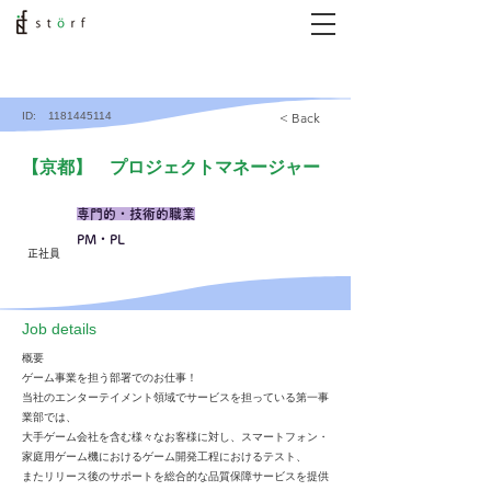
ID:
1181445114
< Back
【京都】 プロジェクトマネージャー
専門的・技術的職業
PM・PL
正社員
​Job details
概要
ゲーム事業を担う部署でのお仕事！
当社のエンターテイメント領域でサービスを担っている第一事
業部では、
大手ゲーム会社を含む様々なお客様に対し、スマートフォン・
家庭用ゲーム機におけるゲーム開発工程におけるテスト、
またリリース後のサポートを総合的な品質保障サービスを提供