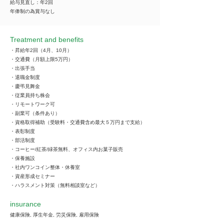
給与見直し：年2回
年俸制の為賞与なし
Treatment and benefits
・昇給年2回（4月、10月）
・交通費（月額上限5万円）
・出張手当
・退職金制度
・慶弔見舞金
・従業員持ち株会
・リモートワーク可
・副業可（条件あり）
・資格取得補助（受験料・交通費含め最大５万円まで支給）
・表彰制度
・部活制度
・コーヒー/紅茶/緑茶無料、オフィス内お菓子販売
・保養施設
・社内ワンコイン整体・休養室
・資産形成セミナー
・ハラスメント対策（無料相談室など）
insurance
健康保険, 厚生年金, 労災保険, 雇用保険