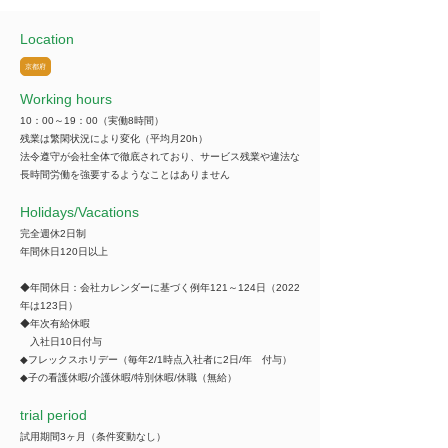
Location
京都府
Working hours
10：00～19：00（実働8時間）
残業は繁閑状況により変化（平均月20h）
法令遵守が会社全体で徹底されており、サービス残業や違法な
長時間労働を強要するようなことはありません
​Holidays/Vacations
完全週休2日制
年間休日120日以上
◆年間休日：会社カレンダーに基づく例年121～124日（2022
年は123日）
◆年次有給休暇
入社日10日付与
◆フレックスホリデー（毎年2/1時点入社者に2日/年 付与）
◆子の看護休暇/介護休暇/特別休暇/休職（無給）
trial period
試用期間3ヶ月（条件変動なし）