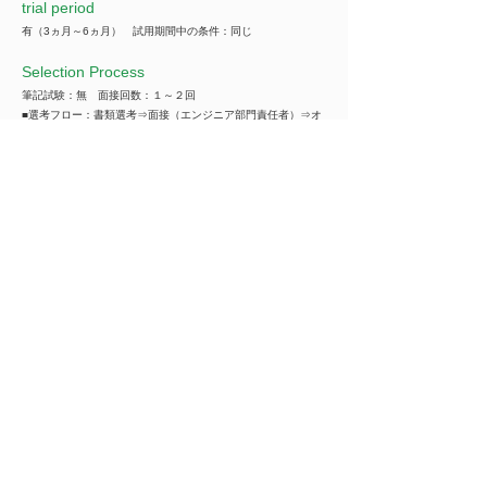
trial period
有（3ヵ月～6ヵ月） 試用期間中の条件：同じ
Selection Process
筆記試験：無 面接回数：１～２回
■選考フロー：書類選考⇒面接（エンジニア部門責任者）⇒オ
ファー面談/内定
※内定前に、リファレンスチェックを実施させていただく場合
もございます。
Company name
***********
*You can view all information when you make an
introduction.
​Business details
***********
*You can view all information when you make an
introduction.
Industry
情報通信・情報処理