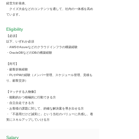
経営方針発表、
クイズ大会などのコンテンツを通して、社内の一体感を高め
ています。
Eligibility
【必須】
以下、いずれか必須
・AWSやAzureなどのクラウドインフラの構築経験
・OracleDBなどのDBの構築経験
【尚可】
・顧客折衝経験
・PLやPMの経験（メンバー管理、スケジュール管理、見積も
り、顧客交渉）
【マッチする人物像】
・能動的かつ積極的に行動できる方
・自立自走できる方
・お客様の課題に対して、的確な解決案を導き出せる方
・「不器用だけど誠実に」という当社のバリューに共感し、着
実にスキルアップしていける方
​Salary