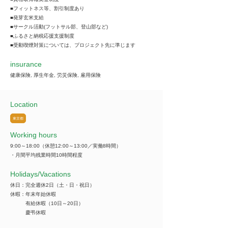
■フィットネス等、割引制度あり
■発芽玄米支給
■サークル活動(フットサル部、登山部など)
■ふるさと納税応援支援制度
■受動喫煙対策については、プロジェクト先に準じます
insurance
健康保険, 厚生年金, 労災保険, 雇用保険
Location
東京都
Working hours
9:00～18:00（休憩12:00～13:00／実働8時間）
・月間平均残業時間10時間程度
​Holidays/Vacations
休日：完全週休2日（土・日・祝日）
休暇：年末年始休暇
有給休暇（10日～20日）
慶弔休暇