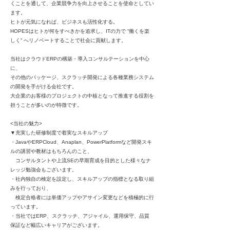
くことを通して、企業競争力を向上させることを使命としてい
ます。
ヒトが元気になれば、ビジネスも活性化する。​
HOPESはヒトが何をすべきかを追求し、ITの力で “働くを楽
しく” へリノベートすることで社会に貢献します。​
当社はクラウドERPの構築・導入コンサルテーションを中心
に、
その他のパッケージ、スクラッチ開発による各種業務システム
の開発を手がける会社です。
大企業のお客様のプロジェクトの中核となって推進する役割を
担うことが多いのが特徴です。
<当社の魅力>
▼充実した研修制度で着実なスキルアップ
・JavaやERPCloud、Anaplan、PowerPlatformなど開発スキ
ルの講習や教材はもちろんのこと、
コンサルタントや上流SEの早期育成を目的とした様々なナ
レッジ勉強会もございます。
・社内独自の検定を設定し、スキルアップの指標となる取り組
みを行っており、
検定合格者には単価アップやアサイン変更などを積極的に行
っています。
・当社ではERP、スクラッチ、アジャイル、運用保守、品質
保証など幅広いキャリアがございます。