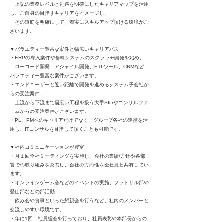
上記の業務レベルと処遇を明確にしたキャリアマップを活用
し、ご自身の目指すキャリアをイメージし、
その道筋を明確にして、着実にスキルアップ頂ける環境がご
ざいます。
▼バラエティー豊富な案件と幅広いキャリアパス
・ERPの導入案件や基幹システムのスクラッチ開発を始め、
ローコード開発、アジャイル開発、ETLツール、CRMなど
バラエティー豊富な案件がございます。
・エンドユーザーと近い距離で開発を進めるシステム子会社か
らの受注案件、
上流から下流まで幅広い工程を扱う大手SIerやコンサルファ
ームからの受注案件がございます。
・PL、PMへのキャリアだけでなく、グループ各社の連携を活
用し、ITコンサルを目指して頂くことも可能です。
▼社内コミュニケーションが豊富
・月１回全社ミーティングを実施し、会社の業績/方針や各部
署での取り組みを発表し、会社の方向性を全社員と共有してい
ます。
・オンラインゲーム会などのイベントの実施、フットサル部や
登山部などの部活動、
飲み会や食事といった懇親会を行うなど、社内のメンバーと
交流しやすい環境です。
・年に1回、社員総会を行っており、社員表彰や本部長からの