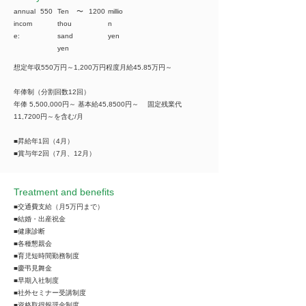
annual
550
Ten
​〜
1200
millio
incom
thou
n
e:
sand
yen
yen
想定年収550万円～1,200万円程度月給45.85万円～
年俸制（分割回数12回）
年俸 5,500,000円～ 基本給45,8500円～ 固定残業代
11,7200円～を含む/月
■昇給年1回（4月）
■賞与年2回（7月、12月）
Treatment and benefits
■交通費支給（月5万円まで）
■結婚・出産祝金
■健康診断
■各種懇親会
■育児短時間勤務制度
■慶弔見舞金
■早期入社制度
■社外セミナー受講制度
■資格取得報奨金制度