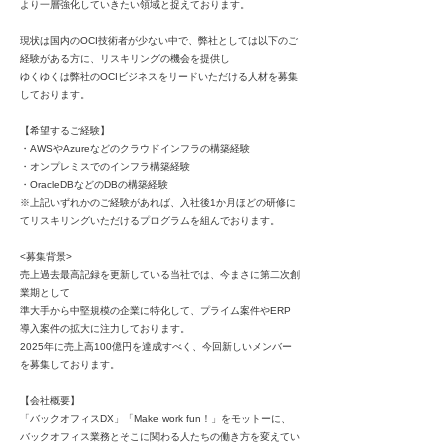
より一層強化していきたい領域と捉えております。
現状は国内のOCI技術者が少ない中で、弊社としては以下のご
経験がある方に、リスキリングの機会を提供し
ゆくゆくは弊社のOCIビジネスをリードいただける人材を募集
しております。
【希望するご経験】
・AWSやAzureなどのクラウドインフラの構築経験
・オンプレミスでのインフラ構築経験
・OracleDBなどのDBの構築経験
※上記いずれかのご経験があれば、入社後1か月ほどの研修に
てリスキリングいただけるプログラムを組んでおります。
<募集背景>
売上過去最高記録を更新している当社では、今まさに第二次創
業期として
準大手から中堅規模の企業に特化して、プライム案件やERP
導入案件の拡大に注力しております。
2025年に売上高100億円を達成すべく、今回新しいメンバー
を募集しております。
【会社概要】
「バックオフィスDX」「Make work fun！」をモットーに、
バックオフィス業務とそこに関わる人たちの働き方を変えてい