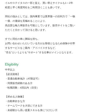
イルやステイタスの一部と捉え、買い替えサイクルも1～2年
程度と早く再度同社をご利用頂くことも多いです。
同社の強みとしては、国内事業では業界随一の目利力で「一物
一価」の価値を見極めることにより、
高品質な輸入車販売を可能としています。販売サイトをご覧い
ただくと分かって頂けると思います。
すでに同社の車に興味を持ち、
お問い合わせいただいている方がお客様となるため保険や付帯
するサービスをご案内・アドバイスするなど、
"売る"というよりも"サポート"する仕事がメインとなります。
Eligibility
中卒以上
【必須資格】
・普通自動車免許（AT限定可）
・同業販売経験のある方
・転職回数：4回以内（目安）
【求める人物像】
・自動車好きな方
・チームワークを大切にできる方
・未経験から高い提案スキルを身につけたい方