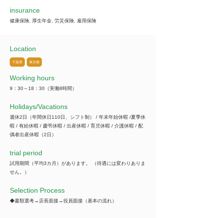
insurance
健康保険, 厚生年金, 労災保険, 雇用保険
Location
千葉県
東京都
Working hours
9：30～18：30（実働8時間）
​Holidays/Vacations
週休2日（年間休日110日、シフト制） / 年末年始休暇 /夏季休
暇 / 有給休暇 / 慶弔休暇 / 出産休暇 / 育児休暇 / 介護休暇 / 配
偶者出産休暇（2日）
trial period
試用期間（平均3カ月）があります。 （待遇には変わりありま
せん。）
Selection Process
◆書類選考→店長面接→役員面接（基本の流れ）