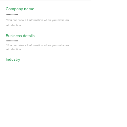
Company name
***********
*You can view all information when you make an
introduction.
​Business details
***********
*You can view all information when you make an
introduction.
Industry
卸売・小売業
Members only
Interested in this job?