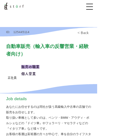
ID:
125445114
< Back
自動車販売（輸入車の反響営業・経験
者向け）
販売の職業
個人営業
正社員
​Job details
あなたにお任せするのは同社が扱う高級輸入中古車の店舗での
販売をお任せします。
取り扱い車種として多いのは、ベンツ・BMW・アウディ・ポ
ルシェなどの『ドイツ車』やフェラーリ・マセラティなどの
『イタリア車』など様々です。
お客様の客層は富裕層の方々が中心で、車を自分のライフスタ