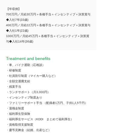
【年収例】
700万円／月給30万円＋各種手当＋インセンティブ＋決算賞与
◆入社7年(33歳)
400万円／月給22万円＋各種手当＋インセンティブ＋決算賞与
◆入社1年(22歳)
1000万円／月給45万円＋各種手当＋インセンティブ＋決算賞
与◆入社14年(36歳)
Treatment and benefits
・車、バイク通勤（応相談）
・研修制度
・社員割引制度（マイカー購入など）
・全額交通費支給
・残業手当
・ランチサポート（月3,000円）
・インセンティブ制度あり
・ファミリーサポート手当 （配偶者1万円、子供1人5千円）
・退職金制度
・福利厚生型保険
・福利厚生サービス（KDDI まとめて福利厚生）
・資格取得支援制度
・慶弔見舞金（結婚、出産など）