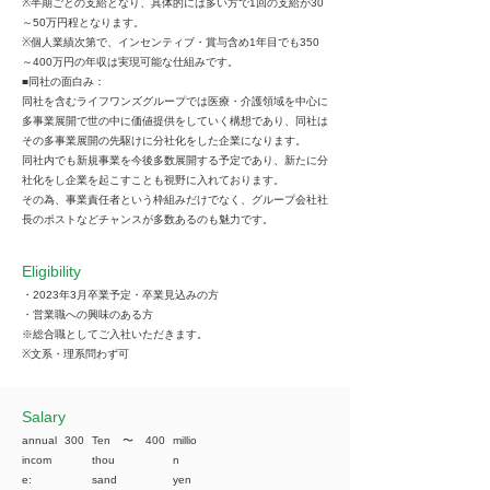
※半期ごとの支給となり、具体的には多い方で1回の支給が30
～50万円程となります。
※個人業績次第で、インセンティブ・賞与含め1年目でも350
～400万円の年収は実現可能な仕組みです。
■同社の面白み：
同社を含むライフワンズグループでは医療・介護領域を中心に
多事業展開で世の中に価値提供をしていく構想であり、同社は
その多事業展開の先駆けに分社化をした企業になります。
同社内でも新規事業を今後多数展開する予定であり、新たに分
社化をし企業を起こすことも視野に入れております。
その為、事業責任者という枠組みだけでなく、グループ会社社
長のポストなどチャンスが多数あるのも魅力です。
Eligibility
・2023年3月卒業予定・卒業見込みの方
・営業職への興味のある方
※総合職としてご入社いただきます。
※文系・理系問わず可
​Salary
annual
300
Ten
​〜
400
millio
incom
thou
n
e:
sand
yen