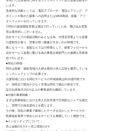
を用いた広告運用に関するコンサルティング及び提案活動を行
います。
具体的な活動としては、電話アプローチ、電話ヒアリング、ア
ポイントが取れた顧客への訪問またはWEB商談、提案、アフ
ターフォローを行っていきます。
※同社の新規開拓営業は電話で行っていくため、飛び込み営業
等は基本的にございません。
自社サービスの直販活動のみとなる為、代理店営業よりも提案
の柔軟性が有り、営業が持つ裁量が大きいのが特徴です。
更にもう一つ、直販ならではの特徴として、顧客フォローから
自社サービス改善に繋げる為の事業企画部門との連携も営業発
信で行います。
■同社の特徴：
同社は医療・福祉領域の人材企業向け求人広告を運営している
ニッチシェアトップの企業です。
介護領域における同社サービスの市場規模は約10億円程です
が、現時点で競合が少なく市場は同社で独占の状況です。
設立以来毎月150％以上の事業成長を継続しています。
■今後の事業戦略：
まずは医療福祉における求人広告市場で圧倒的なシェアを確立
し、世間での知名度向上を図ります。
その後、現在の事業で蓄積したデータを活かしたサービスや、
医療福祉業界で求められるサービスを展開していく構想です。
■インセンティブについて：
売上金額の0.5％＋売上増加の3％