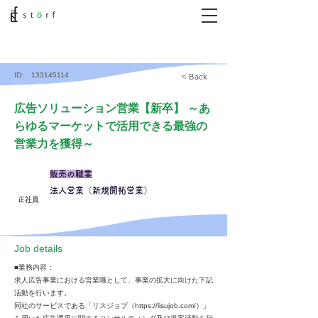
ID:
133145114
< Back
広告ソリューション営業【新卒】 ～あ
らゆるマーケットで活用できる最強の
営業力を獲得～
販売の職業
法人営業（新規開拓営業）
正社員
​Job details
■業務内容：
求人広告事業における営業職として、事業の拡大に向けた下記
活動を行います。
同社のサービスである「リスジョブ（
https://lisujob.com/
）」