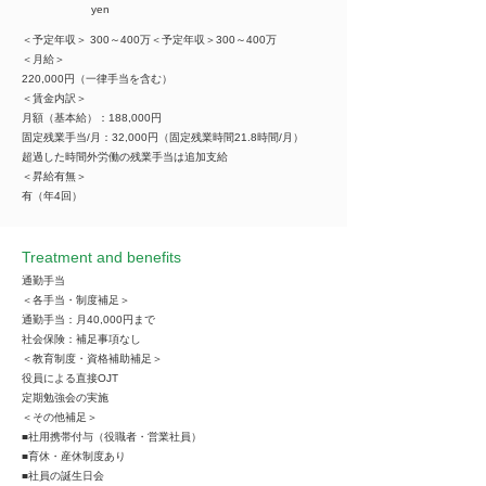
yen
＜予定年収＞ 300～400万＜予定年収＞300～400万
＜月給＞
220,000円（一律手当を含む）
＜賃金内訳＞
月額（基本給）：188,000円
固定残業手当/月：32,000円（固定残業時間21.8時間/月）
超過した時間外労働の残業手当は追加支給
＜昇給有無＞
有（年4回）
Treatment and benefits
通勤手当
＜各手当・制度補足＞
通勤手当：月40,000円まで
社会保険：補足事項なし
＜教育制度・資格補助補足＞
役員による直接OJT
定期勉強会の実施
＜その他補足＞
■社用携帯付与（役職者・営業社員）
■育休・産休制度あり
■社員の誕生日会