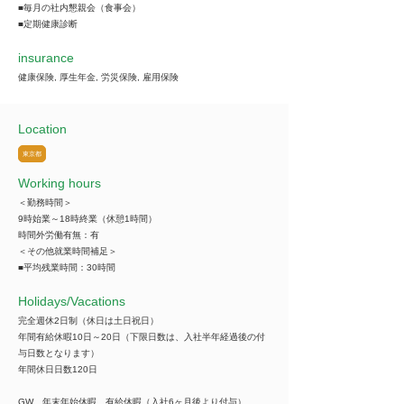
■毎月の社内懇親会（食事会）
■定期健康診断
insurance
健康保険, 厚生年金, 労災保険, 雇用保険
Location
東京都
Working hours
＜勤務時間＞
9時始業～18時終業（休憩1時間）
時間外労働有無：有
＜その他就業時間補足＞
■平均残業時間：30時間
​Holidays/Vacations
完全週休2日制（休日は土日祝日）
年間有給休暇10日～20日（下限日数は、入社半年経過後の付
与日数となります）
年間休日日数120日
GW、年末年始休暇、有給休暇（入社6ヶ月後より付与）