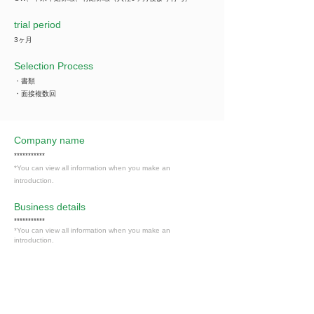
trial period
3ヶ月
Selection Process
・書類
・面接複数回
Company name
***********
*You can view all information when you make an
introduction.
​Business details
***********
*You can view all information when you make an
introduction.
Industry
その他の事業サービス業（サービス業）