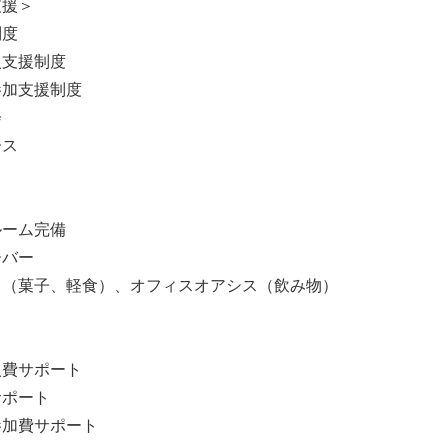
支援＞
制度
入支援制度
参加支援制度
会
ース
ルーム完備
ーバー
コ（菓子、軽食）、オフィスオアシス（飲み物）
】
入費サポート
サポート
参加費サポート