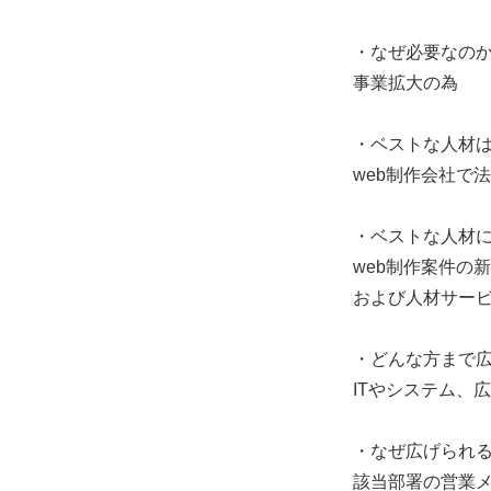
・なぜ必要なのか
事業拡大の為
・ベストな人材
web制作会社で
・ベストな人材
web制作案件の
および人材サー
・どんな方まで
ITやシステム、
・なぜ広げられ
該当部署の営業