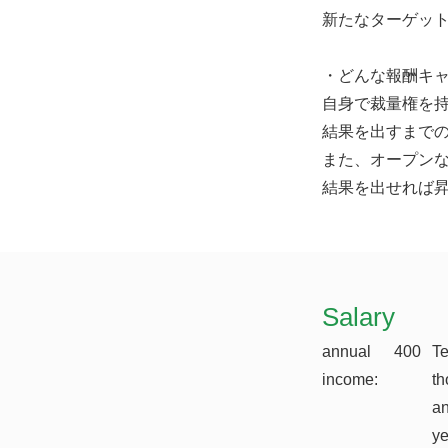
新たなターゲッ
・どんな報酬キ
自身で裁量権を
結果を出すまで
また、オープン
結果を出せれば
​Salary
annual
400
T
income:
th
a
y