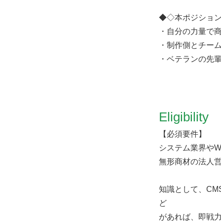
◆◇本ポジショ
・自分の力量で
・制作側とチー
・ベテランの先
Eligibility
【必須要件】
システム業界やW
無形商材の法人
知識として、CM
ど
があれば、即戦