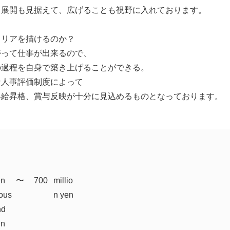
ト展開も見据えて、広げることも視野に入れております。
ャリアを描けるのか？
持って仕事が出来るので、
の過程を自身で築き上げることができる。
な人事評価制度によって
昇給昇格、賞与反映が十分に見込めるものとなっております。
en
​〜
700
millio
ous
n yen
nd
en