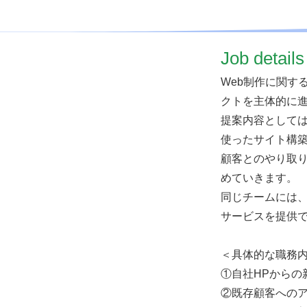
​Job details
Web制作に関す
クトを主体的に
提案内容としては
使ったサイト構築
顧客とのやり取
めていきます。
同じチームには
サービスを提供
＜具体的な職務
①自社HPからの
②既存顧客への