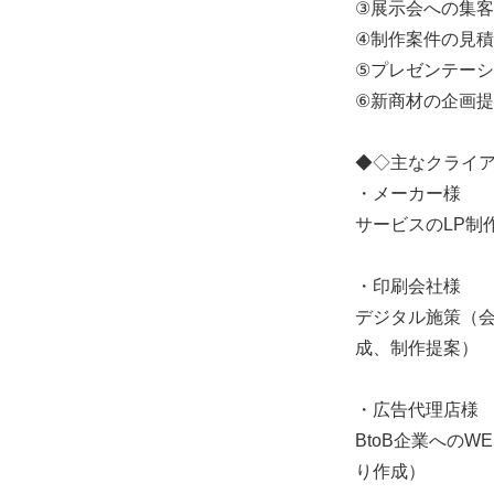
③展示会への集
④制作案件の見
⑤プレゼンテー
⑥新商材の企画
◆◇主なクライ
・メーカー様
サービスのLP制
・印刷会社様
デジタル施策（
成、制作提案）
・広告代理店様
BtoB企業への
り作成）