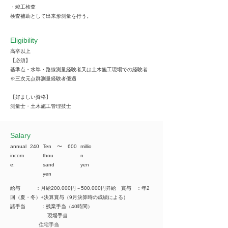
・竣工検査
検査補助として出来形測量を行う。
Eligibility
高卒以上
【必須】
基準点・水準・路線測量経験者又は土木施工現場での経験者
※三次元点群測量経験者優遇
【好ましい資格】
測量士・土木施工管理技士
​Salary
annual
240
Ten
​〜
600
millio
incom
thou
n
e:
sand
yen
yen
給与 ：月給200,000円～500,000円昇給 賞与 ：年2
回（夏・冬）+決算賞与（9月決算時の成績による）
諸手当 ：残業手当（40時間）
現場手当
住宅手当