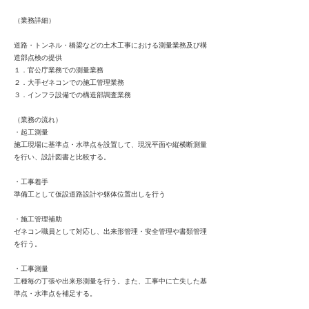
（業務詳細）
道路・トンネル・橋梁などの土木工事における測量業務及び構
造部点検の提供
１．官公庁業務での測量業務
２．大手ゼネコンでの施工管理業務
３．インフラ設備での構造部調査業務
（業務の流れ）
・起工測量
施工現場に基準点・水準点を設置して、現況平面や縦横断測量
を行い、設計図書と比較する。
・工事着手
準備工として仮設道路設計や躯体位置出しを行う
・施工管理補助
ゼネコン職員として対応し、出来形管理・安全管理や書類管理
を行う。
・工事測量
工種毎の丁張や出来形測量を行う。また、工事中に亡失した基
準点・水準点を補足する。