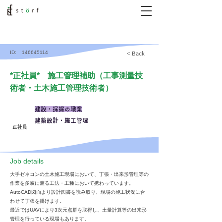
ID:
146645114
< Back
*正社員* 施工管理補助（工事測量技
術者・土木施工管理技術者）
建設・採掘の職業
建築設計・施工管理
正社員
​Job details
大手ゼネコンの土木施工現場において、丁張・出来形管理等の
作業を多岐に渡る工法・工種において携わっています。
AutoCAD図面より設計図書を読み取り、現場の施工状況に合
わせて丁張を掛けます。
最近ではUAVにより3次元点群を取得し、土量計算等の出来形
管理を行っている現場もあります。