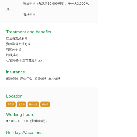
家族手当（配偶者10,000円/月、子一人3,000円/
月）
資格手当
Treatment and benefits
交通費支給あり
資格取得支援あり
時間外手当
制服貸与
社宅完備(千葉市花見川区)
insurance
健康保険, 厚生年金, 労災保険, 雇用保険
Location
千葉県
東京都
神奈川県
福島県
Working hours
9：00～18：00（実働8時間）
​Holidays/Vacations