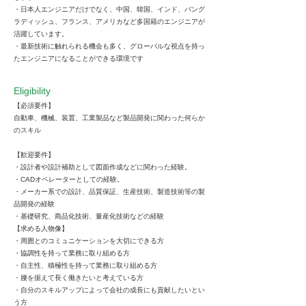
・⽇本⼈エンジニアだけでなく、中国、韓国、インド、バング
ラディッシュ、フランス、アメリカなど多国籍のエンジニアが
活躍しています。
・最新技術に触れられる機会も多く、グローバルな視点を持っ
たエンジニアになることができる環境です
Eligibility
【必須要件】
⾃動⾞、機械、装置、⼯業製品など製品開発に関わった何らか
のスキル
【歓迎要件】
・設計者や設計補助として図⾯作成などに関わった経験。
・CADオペレーターとしての経験。
・メーカー系での設計、品質保証、⽣産技術、製造技術等の製
品開発の経験
・基礎研究、商品化技術、量産化技術などの経験
【求める⼈物像】
・周囲とのコミュニケーションを⼤切にできる⽅
・協調性を持って業務に取り組める⽅
・⾃主性、積極性を持って業務に取り組める⽅
・腰を据えて⻑く働きたいと考えている⽅
・⾃分のスキルアップによって会社の成⻑にも貢献したいとい
う⽅