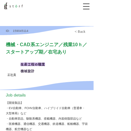
ID:
159045114
< Back
機械・CAD系エンジニア／残業10ｈ／
スタートアップ期／在宅あり
生産工程の職業
機械設計
正社員
​Job details
【開発製品】
・EV⾃動⾞、FCHV⾃動⾞、ハイブリイド⾃動⾞（普通⾞・
⼤型⾞両）など
・⾃動⾞部品、駆動系機器、搭載機器、内装樹脂部品など
・医療機器、通信機器、交通機器、鉄道機器、船舶機器、宇宙
機器、航空機器など