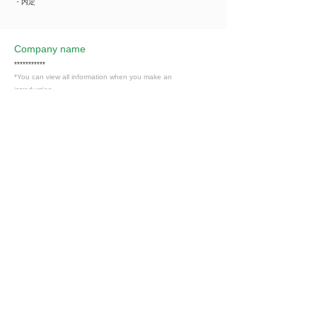
・内定
Company name
***********
*You can view all information when you make an
introduction.
​Business details
***********
*You can view all information when you make an
introduction.
Industry
情報通信・情報処理
Members only
Interested in this job?