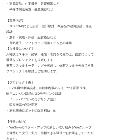
・家電製品、住宅機器、⾳響機器など
・半導体製造装置、⽣産機器など
【業務内容】
・３D /CADによる設計・設計検討、既存品の改良設計、修正
設計
・解析・実験・評価・品質検証など
・電気電⼦、ソフトウェア関連チームとの連携
【⼊社後について】
⼊社後はスキル・経験・適性・志向を考慮の上、⾯談によって
最適なプロジェクトを決定します。
事前にスキルミーティングを実施し、保有スキルを発揮できる
プロジェクトを検討しご提供します。
【プロジェクト例】
・EV⾞両の⾞体設計、⾃動⾞内装のレイアウト図⾯作成、⼆
輪⽤エンジン部品の３Dモデリング設計
・ノートパソコンのモデリング設計
・医療機器の設計変更
・新規開発ロボットの設計補助 他
【仕事の魅力】
・WeStyleのスタートアップの新しい取り組みをWeグループ
と連携して安⼼・安定・信頼できる環境でお仕事をしていただ
きます。