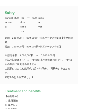
​Salary
annual
300
Ten
​〜
600
millio
incom
thou
n
e:
sand
yen
yen
月給：250,000円～500,000円+決算ボーナス年1回【実務経験
者】
月給：250,000円～500,000円+決算ボーナス年1回
※想定年収 3,000,000円 ～ 6,000,000円
※試用期間は3ヶ月で、その間の雇用形態は同じです。そのほ
かの条件に変更はありません。
上記額にはみなし残業代（月20時間分、3万円分）を含みま
す。
※超過分は全額支給します
Treatment and benefits
【福利厚生】
◇ 雇用保険
◇ 厚生年金