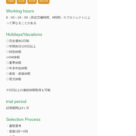
千葉県
埼玉県
東京都
神奈川県
Working hours
9：00～18：00（所定労働時間、8時間）※プロジェクトによ
って異なることがある
​Holidays/Vacations
◇完全週休2日制
◇年間休日120日以上
◇特別休暇
◇GW休暇
◇夏季休暇
◇年末年始休暇
◇産前・産後休暇
◇育児休暇
※5日以上の連続休暇取得も可能
trial period
試用期間は3ヶ月
Selection Process
・書類選考
・面接1回ー2回