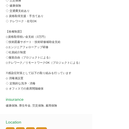
◇ 労災保険
◇ 健康保険
◇ 交通費支給あり
◇ 資格取得支援・手当てあり
◇ テレワーク・在宅OK
【各種制度】
◇資格取得祝い金支給（3万円）
◇技術図書サポート・技術研修補助金支給
◇エンジニアフォローアップ研修
◇社員紹介制度
◇服装自由（プロジェクトによる）
◇テレワーク／リモートワークOK（プロジェクトによる）
※感染症対策として以下の取り組みを行っています
◇ 消毒液設置
◇ 定期的な洗浄・消毒
◇ オフィスでの座席間隔確保
insurance
健康保険, 厚生年金, 労災保険, 雇用保険
Location