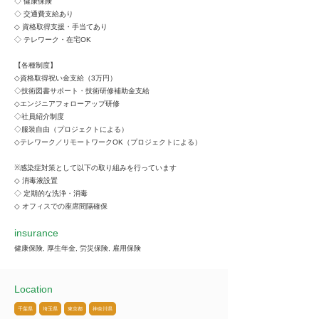
◇ 健康保険
◇ 交通費支給あり
◇ 資格取得支援・手当てあり
◇ テレワーク・在宅OK
【各種制度】
◇資格取得祝い金支給（3万円）
◇技術図書サポート・技術研修補助金支給
◇エンジニアフォローアップ研修
◇社員紹介制度
◇服装自由（プロジェクトによる）
◇テレワーク／リモートワークOK（プロジェクトによる）
※感染症対策として以下の取り組みを行っています
◇ 消毒液設置
◇ 定期的な洗浄・消毒
◇ オフィスでの座席間隔確保
insurance
健康保険, 厚生年金, 労災保険, 雇用保険
Location
千葉県
埼玉県
東京都
神奈川県