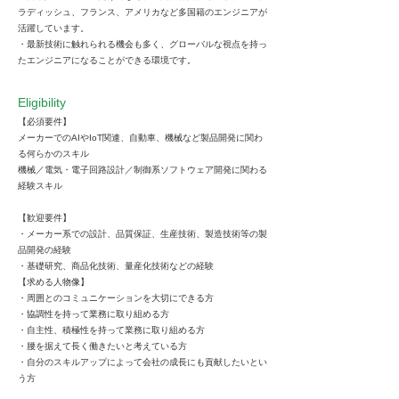
ラディッシュ、フランス、アメリカなど多国籍のエンジニアが
活躍しています。
・最新技術に触れられる機会も多く、グローバルな視点を持っ
たエンジニアになることができる環境です。
Eligibility
【必須要件】
メーカーでのAIやIoT関連、⾃動⾞、機械など製品開発に関わ
る何らかのスキル
機械／電気・電⼦回路設計／制御系ソフトウェア開発に関わる
経験スキル
【歓迎要件】
・メーカー系での設計、品質保証、⽣産技術、製造技術等の製
品開発の経験
・基礎研究、商品化技術、量産化技術などの経験
【求める⼈物像】
・周囲とのコミュニケーションを⼤切にできる⽅
・協調性を持って業務に取り組める⽅
・⾃主性、積極性を持って業務に取り組める⽅
・腰を据えて⻑く働きたいと考えている⽅
・⾃分のスキルアップによって会社の成⻑にも貢献したいとい
う⽅