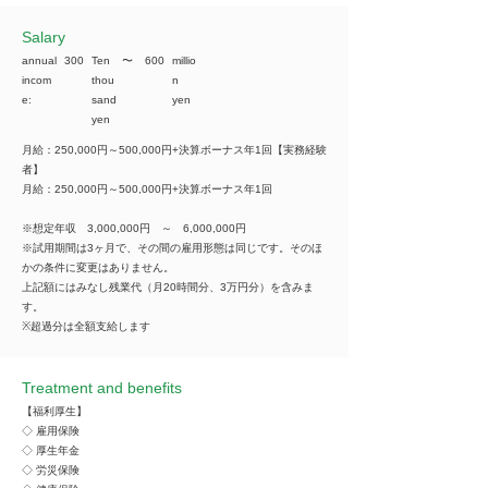
​Salary
annual
300
Ten
​〜
600
millio
incom
thou
n
e:
sand
yen
yen
月給：250,000円～500,000円+決算ボーナス年1回【実務経験
者】
月給：250,000円～500,000円+決算ボーナス年1回
※想定年収 3,000,000円 ～ 6,000,000円
※試用期間は3ヶ月で、その間の雇用形態は同じです。そのほ
かの条件に変更はありません。
上記額にはみなし残業代（月20時間分、3万円分）を含みま
す。
※超過分は全額支給します
Treatment and benefits
【福利厚生】
◇ 雇用保険
◇ 厚生年金
◇ 労災保険