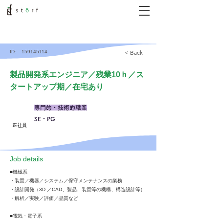
ID:
159145114
< Back
製品開発系エンジニア／残業10ｈ／ス
タートアップ期／在宅あり
専門的・技術的職業
SE・PG
正社員
​Job details
■機械系
・装置／機器／システム／保守メンテナンスの業務
・設計開発（3D ／CAD、製品、装置等の機構、構造設計等）
・解析／実験／評価／品質など
■電気・電⼦系