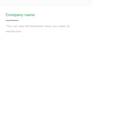
Company name
***********
*You can view all information when you make an
introduction.
​Business details
***********
*You can view all information when you make an
introduction.
Industry
情報通信・情報処理
Members only
Interested in this job?