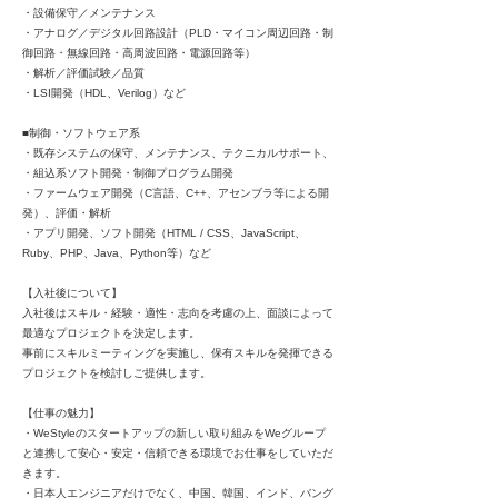
・設備保守／メンテナンス
・アナログ／デジタル回路設計（PLD・マイコン周辺回路・制
御回路・無線回路・⾼周波回路・電源回路等）
・解析／評価試験／品質
・LSI開発（HDL、Verilog）など
■制御・ソフトウェア系
・既存システムの保守、メンテナンス、テクニカルサポート、
・組込系ソフト開発・制御プログラム開発
・ファームウェア開発（C⾔語、C++、アセンブラ等による開
発）、評価・解析
・アプリ開発、ソフト開発（HTML / CSS、JavaScript、
Ruby、PHP、Java、Python等）など
【⼊社後について】
⼊社後はスキル・経験・適性・志向を考慮の上、⾯談によって
最適なプロジェクトを決定します。
事前にスキルミーティングを実施し、保有スキルを発揮できる
プロジェクトを検討しご提供します。
【仕事の魅力】
・WeStyleのスタートアップの新しい取り組みをWeグループ
と連携して安⼼・安定・信頼できる環境でお仕事をしていただ
きます。
・⽇本⼈エンジニアだけでなく、中国、韓国、インド、バング