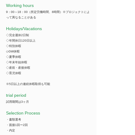
Working hours
9：00～18：00（所定労働時間、8時間）※プロジェクトによ
って異なることがある
​Holidays/Vacations
◇完全週休2日制
◇年間休日120日以上
◇特別休暇
◇GW休暇
◇夏季休暇
◇年末年始休暇
◇産前・産後休暇
◇育児休暇
※5日以上の連続休暇取得も可能
trial period
試用期間は3ヶ月
Selection Process
・書類選考
・面接1回ー2回
・内定