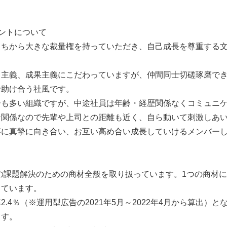
ントについて
うちから大きな裁量権を持っていただき、自己成長を尊重する
力主義、成果主義にこだわっていますが、仲間同士切磋琢磨で
士助け合う社風です。
ーも多い組織ですが、中途社員は年齢・経歴関係なくコミュニ
な関係なので先輩や上司との距離も近く、自ら動いて刺激しあ
事に真摯に向き合い、お互い高め合い成長していけるメンバー
の課題解決のための商材全般を取り扱っています。1つの商材
っています。
2.4％（※運用型広告の2021年5月～2022年4月から算出）
ます。