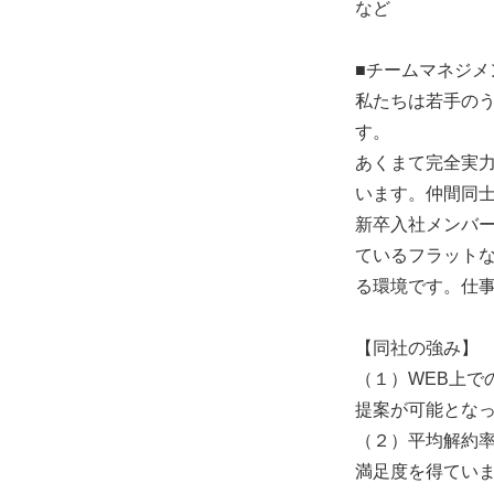
など
■チームマネジメ
私たちは若手の
す。
あくまて完全実
います。仲間同
新卒入社メンバ
ているフラット
る環境です。仕
【同社の強み】
（１）WEB上で
提案が可能とな
（２）平均解約率
満足度を得てい