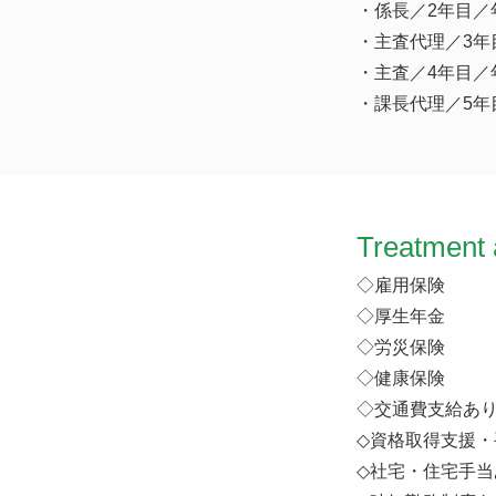
・係長／2年目／
・主査代理／3年
・主査／4年目／
・課長代理／5年
Treatment 
◇雇用保険
◇厚生年金
◇労災保険
◇健康保険
◇交通費支給あり
◇資格取得支援・
◇社宅・住宅手当