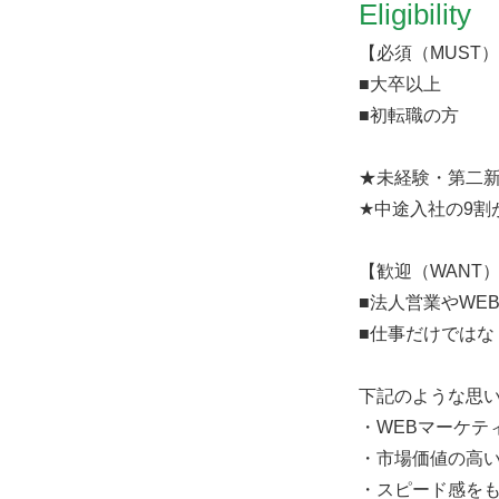
Eligibility
【必須（MUST
■大卒以上
■初転職の方
★未経験・第二
★中途入社の9割
【歓迎（WANT
■法人営業やWE
■仕事だけではな
下記のような思
・WEBマーケテ
・市場価値の高
・スピード感を