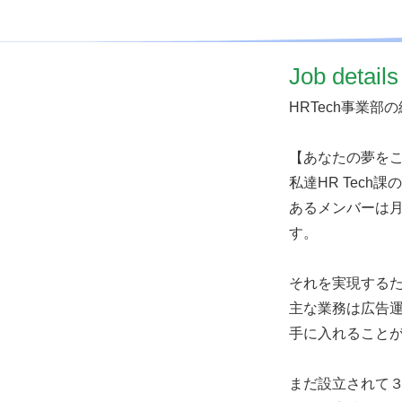
​Job details
HRTech事業部
【あなたの夢を
私達HR Tec
あるメンバーは
す。
それを実現する
主な業務は広告
手に入れること
まだ設立されて