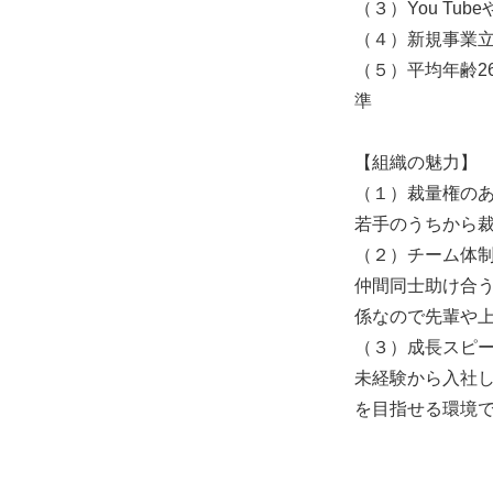
（３）You Tu
（４）新規事業
（５）平均年齢2
準
【組織の魅力】
（１）裁量権の
若手のうちから
（２）チーム体
仲間同士助け合
係なので先輩や
（３）成長スピ
未経験から入社し
を目指せる環境