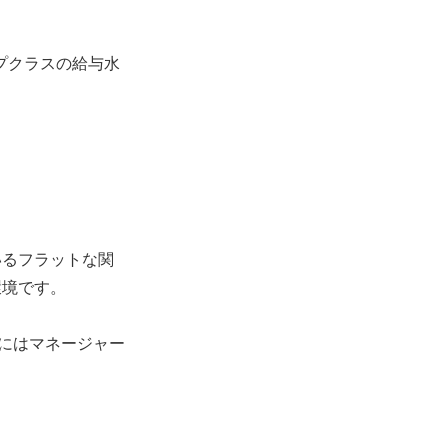
プクラスの給与水
いるフラットな関
環境です。
後にはマネージャー