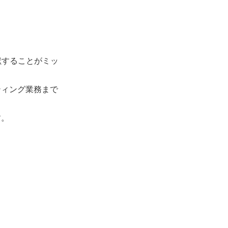
献することがミッ
ティング業務まで
す。