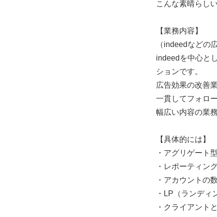
こんな素晴らし
【業務内容】
（indeedなど
indeedを中
ションです。
広告効果の改善
一貫してフォロ
幅広い内容の業
【具体的には
・アグリゲート型
・レポーティン
・アカウントの
・LP（ランディ
・クライアント