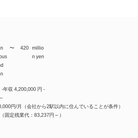
en
​〜
420
millio
ous
n yen
nd
en
 -年収 4,200,000 円 -
円～
0,000円/月（会社から2駅以内に住んでいることが条件）
固定残業代：83,237円～）