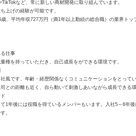
beやTikTokなど、常に新しい商材開発に取り組んでいます。
立ち上げの経験が可能です。
6歳、平均年収727万円（満1年以上勤続の総合職）の業界トッ
ある仕事
裁量権を持っていただき、自己成長をができる環境です。
制
う社風です。年齢・経歴関係なくコミュニケーションをとって
上司との距離も近く、自ら動いて刺激しあいながら成長できる
ード
て1年後には役職を得ているメンバーもいます。入社5～6年
です。