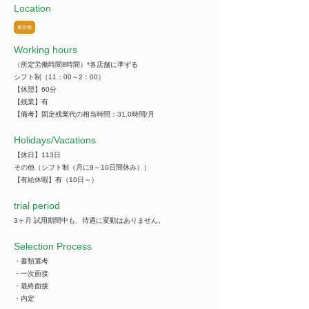
Location
東京都
Working hours
（所定労働時間8時間）*各店舗に準ずる
シフト制（11：00～2：00）
【休憩】60分
【残業】有
【備考】固定残業代の相当時間：31.0時間/月
​Holidays/Vacations
【休日】113日
その他（シフト制（月に9～10日間休み））
【有給休暇】有（10日～）
trial period
3ヶ月 試用期間中も、待遇に変動はありません。
Selection Process
・書類選考
・一次面接
・最終面接
・内定