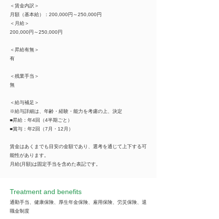
＜賃金内訳＞
月額（基本給）：200,000円～250,000円
＜月給＞
200,000円～250,000円
＜昇給有無＞
有
＜残業手当＞
無
＜給与補足＞
※給与詳細は、年齢・経験・能力を考慮の上、決定
■昇給：年4回（4半期ごと）
■賞与：年2回（7月・12月）
賃金はあくまでも目安の金額であり、選考を通じて上下する可
能性があります。
月給(月額)は固定手当を含めた表記です。
Treatment and benefits
通勤手当、健康保険、厚生年金保険、雇用保険、労災保険、退
職金制度