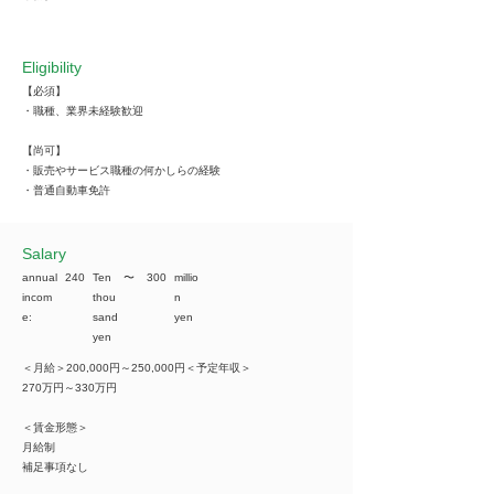
Eligibility
【必須】
・職種、業界未経験歓迎
【尚可】
・販売やサービス職種の何かしらの経験
・普通自動車免許
​Salary
annual
240
Ten
​〜
300
millio
incom
thou
n
e:
sand
yen
yen
＜月給＞200,000円～250,000円＜予定年収＞
270万円～330万円
＜賃金形態＞
月給制
補足事項なし