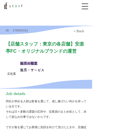
ID:
176545114
< Back
【店舗スタッフ：東京の各店舗】安楽
亭FC・オリジナルブランドの運営
販売の職業
販売・サービス
正社員
​Job details
同社が求める人材は飲食を通じて、成し遂げたい何かを持って
いる方です。
それは日々多数の課題の応対や、従業員のまとめ役として、決
して楽なお仕事ではないからです。
ですが食を通じてお客様に笑顔を向けて頂けたときや、店舗従