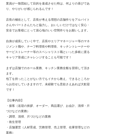
業員が一致団結して目的を達成させた時は、何よりの喜びであ
り、やりがいが感じられるんです！
店長の補佐として、店長が考える理想の店舗作りをアルバイト
さんやパートさんたちと協力し、おいしいだけではなく安心・
安全でお客様にとって居心地のいい空間作りをお願いします。
自身が成長していく中で、店長やエリアマネージャー等のマネ
ジメント職や、チーフ料理長や料理長、キッチントレーナーや
サービストレーナー等のスペシャリスト職といった多岐に渡る
キャリア形成にチャレンジすることも可能です！
まずは店舗でのホール業務、キッチン業務全般を習得して頂き
ます。
包丁を持ったことがない方でもイチから教え、できるところか
らお任せしていきますので、未経験でも意欲さえあれば大歓迎
です！
【仕事内容】
・接客（送迎の挨拶、オーダー、商品運び、お会計、清掃・片
づけなどの業務）
・調理、清掃、片づけなどの業務
・衛生管理
・店舗運営（人材育成、労務管理、売上管理、在庫管理などの
業務）