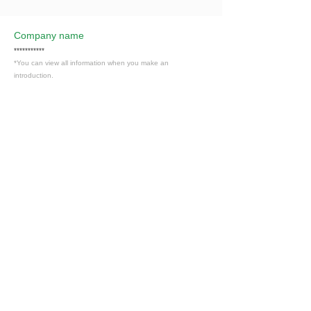
Company name
***********
*You can view all information when you make an
introduction.
​Business details
***********
*You can view all information when you make an
introduction.
Industry
飲食業
Members only
Interested in this job?