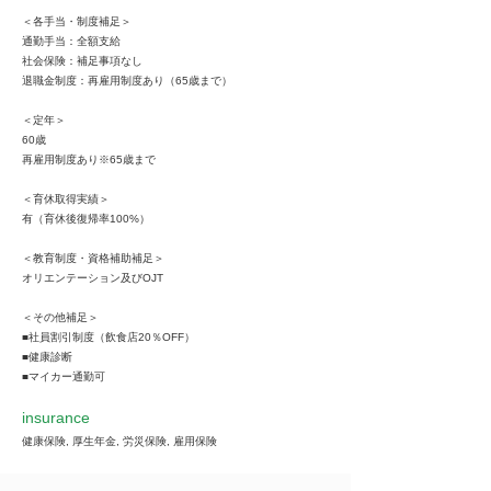
＜各手当・制度補足＞
通勤手当：全額支給
社会保険：補足事項なし
退職金制度：再雇用制度あり（65歳まで）
＜定年＞
60歳
再雇用制度あり※65歳まで
＜育休取得実績＞
有（育休後復帰率100%）
＜教育制度・資格補助補足＞
オリエンテーション及びOJT
＜その他補足＞
■社員割引制度（飲食店20％OFF）
■健康診断
■マイカー通勤可
insurance
健康保険, 厚生年金, 労災保険, 雇用保険