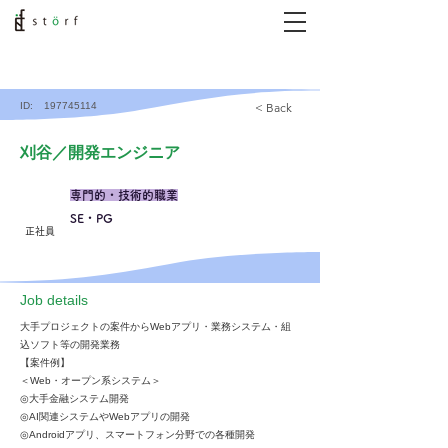
ID:
197745114
< Back
刈谷／開発エンジニア
専門的・技術的職業
SE・PG
正社員
​Job details
大手プロジェクトの案件からWebアプリ・業務システム・組
込ソフト等の開発業務
【案件例】
＜Web・オープン系システム＞
◎大手金融システム開発
◎AI関連システムやWebアプリの開発
◎Androidアプリ、スマートフォン分野での各種開発