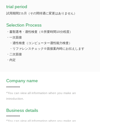
trial period
試用期間2カ月（その間待遇に変更はありません）
Selection Process
・書類選考・適性検査（※所要時間10分程度）
・一次面接
・適性検査（コンピューター適性能力検査）
・リファレンスチェック※面接案内時にお伝えします
・二次面接
・内定
Company name
***********
*You can view all information when you make an
introduction.
​Business details
***********
*You can view all information when you make an
introduction.
Industry