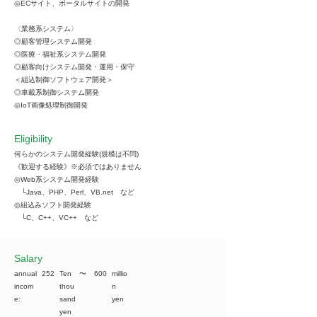
◎ECサイト、ポータルサイトの開発
〈業務系システム〉
◎顧客管理システム開発
◎医療・福祉系システム開発
◎顧客向けシステム開発・運用・保守
＜組込制御ソフトウェア開発＞
◎車載系制御システム開発
◎IoT画像処理制御開発
Eligibility
何らかのシステム開発経験(規模は不問)
《歓迎する経験》※必須ではありません
◎Web系システム開発経験
└Java、PHP、Perl、VB.net など
◎組込みソフト開発経験
└C、C++、VC++ など
​Salary
annual
252
Ten
​〜
600
millio
incom
thou
n
e:
sand
yen
yen