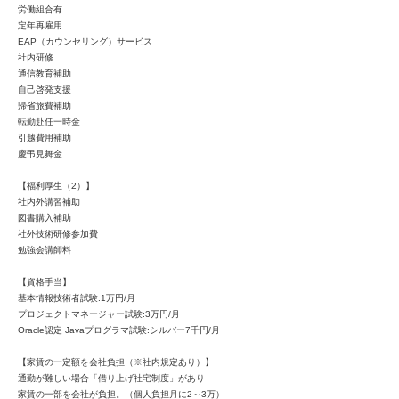
労働組合有
定年再雇用
EAP（カウンセリング）サービス
社内研修
通信教育補助
自己啓発支援
帰省旅費補助
転勤赴任一時金
引越費用補助
慶弔見舞金
【福利厚生（2）】
社内外講習補助
図書購入補助
社外技術研修参加費
勉強会講師料
【資格手当】
基本情報技術者試験:1万円/月
プロジェクトマネージャー試験:3万円/月
Oracle認定 Javaプログラマ試験:シルバー7千円/月
【家賃の一定額を会社負担（※社内規定あり）】
通勤が難しい場合「借り上げ社宅制度」があり
家賃の一部を会社が負担。（個人負担月に2～3万）