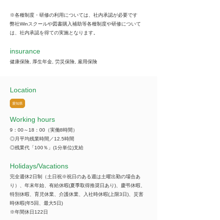
※各種制度・研修の利用については、社内承認が必要です
弊社Winスクールや図書購入補助等各種制度や研修について
は、社内承認を得ての実施となります。
insurance
健康保険, 厚生年金, 労災保険, 雇用保険
Location
愛知県
Working hours
9：00～18：00（実働8時間）
◎月平均残業時間／12.5時間
◎残業代「100％」(1分単位)支給
​Holidays/Vacations
完全週休2日制（土日祝※祝日のある週は土曜出勤の場合あ
り）、年末年始、有給休暇(夏季取得推奨日あり)、慶弔休暇、
特別休暇、育児休業、介護休業、入社時休暇(上限3日)、災害
時休暇(年5回、最大5日)
※年間休日122日