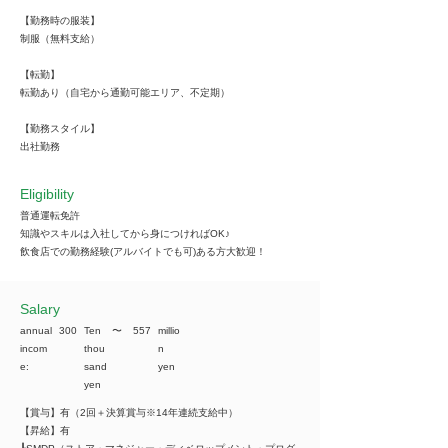
【勤務時の服装】
制服（無料支給）
【転勤】
転勤あり（自宅から通勤可能エリア、不定期）
【勤務スタイル】
出社勤務
Eligibility
普通運転免許
知識やスキルは入社してから身につければOK♪
飲食店での勤務経験(アルバイトでも可)ある方大歓迎！
​Salary
annual
300
Ten
​〜
557
millio
incom
thou
n
e:
sand
yen
yen
【賞与】有（2回＋決算賞与※14年連続支給中）
【昇給】有