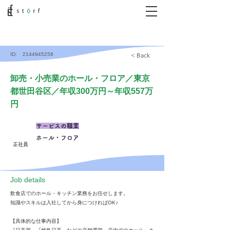
ID:
2144945258
< Back
卸売・小売業のホール・フロア／東京
都世田谷区／年収300万円～年収557万
円
サービスの職業
ホール・フロア
正社員
​Job details
飲食店でのホール・キッチン業務をお任せします。
知識やスキルは入社してから身につければOK♪
【具体的な仕事内容】