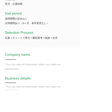
育児・介護休暇
trial period
雇用期間の定めなし
試用期間あり（3ヶ月、条件変更なし）
Selection Process
応募⇒チャットで受付⇒書類選考⇒面接⇒合否
Company name
***********
*You can view all information when you make an
introduction.
​Business details
***********
*You can view all information when you make an
introduction.
Industry
卸売・小売業