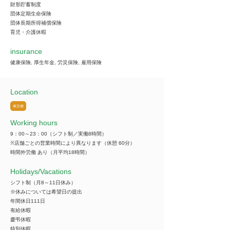
財形貯蓄制度
団体定期生命保険
団体長期所得補償保険
育児・介護休暇
insurance
健康保険, 厚生年金, 労災保険, 雇用保険
Location
東京都
Working hours
9：00～23：00（シフト制／実働8時間）
※店舗ごとの営業時間により異なります（休憩 60分）
時間外労働 あり（月平均18時間）
​Holidays/Vacations
シフト制（月8～11日休み）
※休みについては希望日の提出
年間休日111日
有給休暇
慶弔休暇
特別休暇