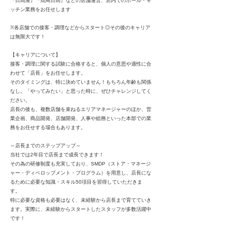
『日高屋』『焼鳥日高』などの店舗運営、店内でのホール・キ
ッチン業務をお任せします
※各店舗での接客・調理などからスタート◎その後のキャリア
は無限大です！
【キャリアについて】
接客・調理に関する試験に合格すると、個人の意思や適性に合
わせて「店長」をお任せします。
そのタイミングは、特に決めていません！もちろん年齢も関係
なし。「やってみたい」と思った時に、ぜひチャレンジしてく
ださい。
店長の後も、複数店舗を束ねるエリアマネージャーのほか、営
業企画、商品開発、店舗開発、人事や総務といった本部での業
務をお任せする場合もあります。
～店長までのステップアップ～
当社では2年目で店長まで成長できます！
その為の研修制度も充実しており、SMDP（ストア・マネージ
ャー・ディベロップメント・プログラム）を用意し、店長にな
るために必要な知識・スキル50項目を習得していただきま
す。
特に必要な資格も必要はなく、未経験から店長まで育てていき
ます。実際に、未経験からスタートしたスタッフが多数活躍中
です！