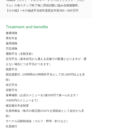
┗SMDP（ストア・マネジャー・ディベロップメント・プログ
ラム）の各ステップ終了毎に昇給試験に臨み合格後随時。
【その他】+その他諸手当初年度想定年収360～600万円
Treatment and benefits
健康保険
厚生年金
雇用保険
労災保険
通勤手当（全額支給）
住宅手当（基本自宅から通える店舗での配属となりますが・通
えない場合につき手当がつきます）
残業手当
固定残業代（20時間分の時間外手当として30,300円以上を支
給）
休日手当
深夜手当
食事補助（お店のメニューを1食200円で食べられます！
※800円のメニューまで）
確定拠出年金制度
社員持株会（毎月の積立額の10％を奨励金として会社から支
給）
サークル活動助成金（ゴルフ・野球・釣りなど）
社員旅行