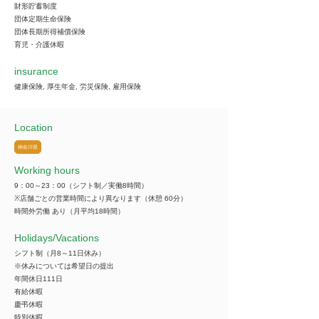
財形貯蓄制度
団体定期生命保険
団体長期所得補償保険
育児・介護休暇
insurance
健康保険, 厚生年金, 労災保険, 雇用保険
Location
神奈川県
Working hours
9：00～23：00（シフト制／実働8時間）
※店舗ごとの営業時間により異なります（休憩 60分）
時間外労働 あり（月平均18時間）
​Holidays/Vacations
シフト制（月8～11日休み）
※休みについては希望日の提出
年間休日111日
有給休暇
慶弔休暇
特別休暇