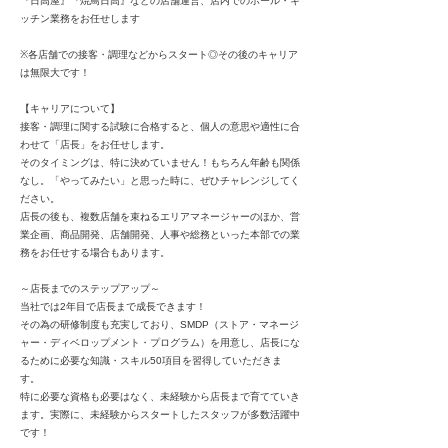
『日高屋』『焼鳥日高』などの店舗運営、店内でのホール・キ
ッチン業務をお任せします
※各店舗での接客・調理などからスタート◎その後のキャリア
は無限大です！
【キャリアについて】
接客・調理に関する試験に合格すると、個人の意思や適性に合
わせて「店長」をお任せします。
そのタイミングは、特に決めていません！もちろん年齢も関係
なし。「やってみたい」と思った時に、ぜひチャレンジしてく
ださい。
店長の後も、複数店舗を束ねるエリアマネージャーのほか、営
業企画、商品開発、店舗開発、人事や総務といった本部での業
務をお任せする場合もあります。
～店長までのステップアップ～
当社では2年目で店長まで成長できます！
その為の研修制度も充実しており、SMDP（ストア・マネージ
ャー・ディベロップメント・プログラム）を用意し、店長にな
るために必要な知識・スキル50項目を習得していただきま
す。
特に必要な資格も必要はなく、未経験から店長まで育てていき
ます。実際に、未経験からスタートしたスタッフが多数活躍中
です！