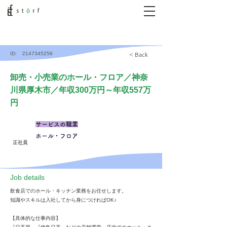
ID:
2147345258
< Back
卸売・小売業のホール・フロア／神奈
川県厚木市／年収300万円～年収557万
円
サービスの職業
ホール・フロア
正社員
​Job details
飲食店でのホール・キッチン業務をお任せします。
知識やスキルは入社してから身につければOK♪
【具体的な仕事内容】