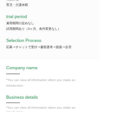
育児・介護休暇
trial period
雇用期間の定めなし
試用期間あり（3ヶ月、条件変更なし）
Selection Process
応募⇒チャットで受付⇒書類選考⇒面接⇒合否
Company name
***********
*You can view all information when you make an
introduction.
​Business details
***********
*You can view all information when you make an
introduction.
Industry
卸売・小売業