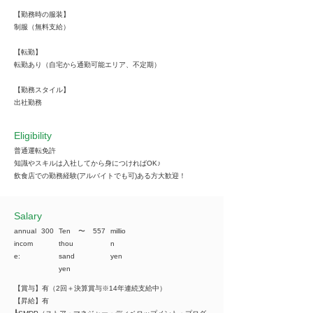
【勤務時の服装】
制服（無料支給）
【転勤】
転勤あり（自宅から通勤可能エリア、不定期）
【勤務スタイル】
出社勤務
Eligibility
普通運転免許
知識やスキルは入社してから身につければOK♪
飲食店での勤務経験(アルバイトでも可)ある方大歓迎！
​Salary
annual
300
Ten
​〜
557
millio
incom
thou
n
e:
sand
yen
yen
【賞与】有（2回＋決算賞与※14年連続支給中）
【昇給】有