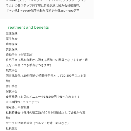
┗SMDP（ストア・マネジャー・ディベロップメント・プログ
ラム）の各ステップ終了毎に昇給試験に臨み合格後随時。
【その他】+その他諸手当初年度想定年収360～600万円
Treatment and benefits
健康保険
厚生年金
雇用保険
労災保険
通勤手当（全額支給）
住宅手当（基本自宅から通える店舗での配属となりますが・通
えない場合につき手当がつきます）
残業手当
固定残業代（20時間分の時間外手当として30,300円以上を支
給）
休日手当
深夜手当
食事補助（お店のメニューを1食200円で食べられます！
※800円のメニューまで）
確定拠出年金制度
社員持株会（毎月の積立額の10％を奨励金として会社から支
給）
サークル活動助成金（ゴルフ・野球・釣りなど）
社員旅行