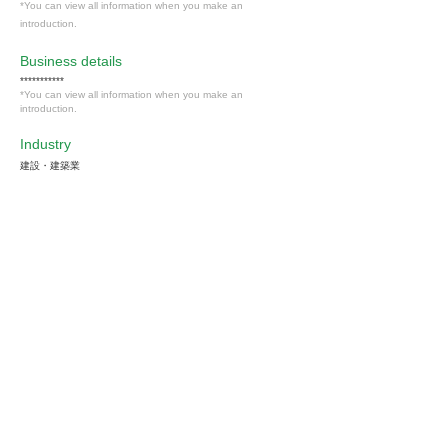
*You can view all information when you make an
introduction.
​Business details
***********
*You can view all information when you make an
introduction.
Industry
建設・建築業
Members only
Interested in this job?