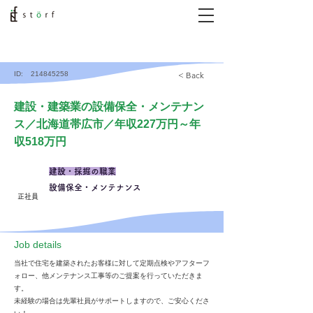
ID:
214845258
< Back
建設・建築業の設備保全・メンテナン
ス／北海道帯広市／年収227万円～年
収518万円
建設・採掘の職業
設備保全・メンテナンス
正社員
​Job details
当社で住宅を建築されたお客様に対して定期点検やアフターフ
ォロー、他メンテナンス工事等のご提案を行っていただきま
す。
未経験の場合は先輩社員がサポートしますので、ご安心くださ