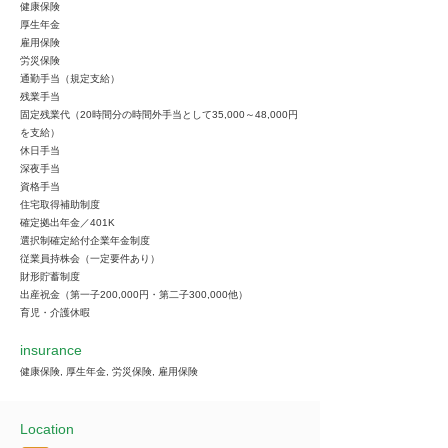
健康保険
厚生年金
雇用保険
労災保険
通勤手当（規定支給）
残業手当
固定残業代（20時間分の時間外手当として35,000～48,000円
を支給）
休日手当
深夜手当
資格手当
住宅取得補助制度
確定拠出年金／401K
選択制確定給付企業年金制度
従業員持株会（一定要件あり）
財形貯蓄制度
出産祝金（第一子200,000円・第二子300,000他）
育児・介護休暇
insurance
健康保険, 厚生年金, 労災保険, 雇用保険
Location