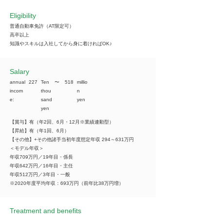
Eligibility
普通自動車免許（AT限定可）
高卒以上
知識やスキルは入社してから身に着ければOK♪
​Salary
annual
227
Ten
​〜
518
millio
incom
thou
n
e:
sand
yen
yen
【賞与】有（年2回、6月・12月※業績連動型）
【昇給】有（年1回、6月）
【その他】+その他諸手当初年度想定年収 294～631万円
＜モデル年収＞
年収709万円／19年目・係長
年収642万円／16年目・主任
年収512万円／3年目・一般
※2020年度平均年収：693万円（前年比38万円増）
Treatment and benefits