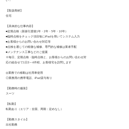
い！
【取扱商材】
住宅
【具体的な仕事内容】
■定期点検（新築引渡後1年・2年・5年・10年）
■臨時点検をチェック項目毎にiPadを用いてシステム入力
■お客様からのお問い合わせ対応等
■点検を通じての軽微な補修、専門的な補修は業者手配
■メンテナンス工事などのご提案
※毎日、定期点検・臨時点検と、お客様からのお問い合わせ対
応の組合せで1日3～4件程、お客様宅を訪問します
◎業務での移動は社用車使用
◎業務用の携帯電話、iPad貸与有り
【勤務時の服装】
スーツ
【転勤】
転勤あり（エリア：全国、周期：定めなし）
【勤務スタイル】
出社勤務