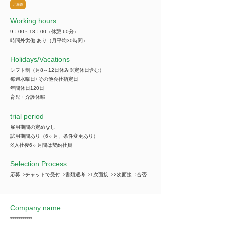
北海道
Working hours
9：00～18：00（休憩 60分）
時間外労働 あり（月平均30時間）
​Holidays/Vacations
シフト制（月8～12日休み※定休日含む）
毎週水曜日+その他会社指定日
年間休日120日
育児・介護休暇
trial period
雇用期間の定めなし
試用期間あり（6ヶ月、条件変更あり）
※入社後6ヶ月間は契約社員
Selection Process
応募⇒チャットで受付⇒書類選考⇒1次面接⇒2次面接⇒合否
Company name
***********