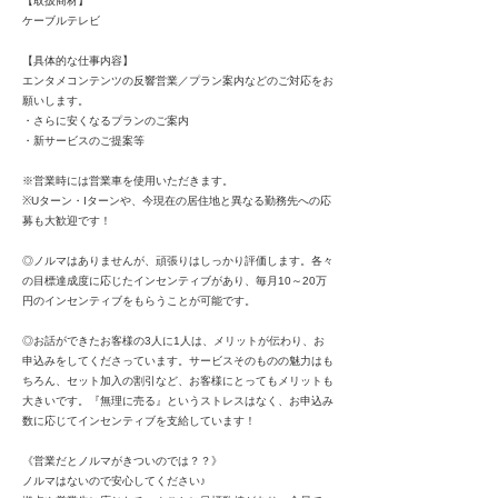
【取扱商材】
ケーブルテレビ
【具体的な仕事内容】
エンタメコンテンツの反響営業／プラン案内などのご対応をお
願いします。
・さらに安くなるプランのご案内
・新サービスのご提案等
※営業時には営業車を使用いただきます。
※Uターン・Iターンや、今現在の居住地と異なる勤務先への応
募も大歓迎です！
◎ノルマはありませんが、頑張りはしっかり評価します。各々
の目標達成度に応じたインセンティブがあり、毎月10～20万
円のインセンティブをもらうことが可能です。
◎お話ができたお客様の3人に1人は、メリットが伝わり、お
申込みをしてくださっています。サービスそのものの魅力はも
ちろん、セット加入の割引など、お客様にとってもメリットも
大きいです。『無理に売る』というストレスはなく、お申込み
数に応じてインセンティブを支給しています！
《営業だとノルマがきついのでは？？》
ノルマはないので安心してください♪