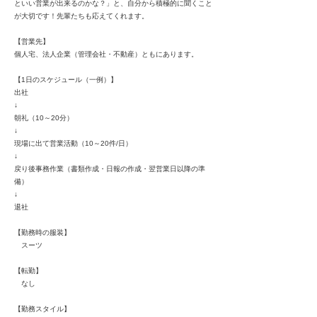
といい営業が出来るのかな？」と、自分から積極的に聞くこと
が大切です！先輩たちも応えてくれます。
【営業先】
個人宅、法人企業（管理会社・不動産）ともにあります。
【1日のスケジュール（一例）】
出社
↓
朝礼（10～20分）
↓
現場に出て営業活動（10～20件/日）
↓
戻り後事務作業（書類作成・日報の作成・翌営業日以降の準
備）
↓
退社
【勤務時の服装】
スーツ
【転勤】
なし
【勤務スタイル】