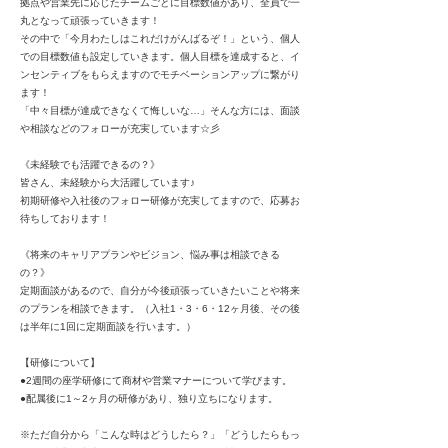
拠点や営業先に応じたチームごとに目標数値があり、全員で一
丸となって頑張っていきます！
その中で「今月わたしはこれだけがんばるぞ！」という、個人
での目標数値も設定していきます。個人目標を達成すると、イ
ンセンティブをもらえますのでモチベーションアップに繋がり
ます！
「中々目標が達成できなくて悔しいな…」そんな方には、面談
や相談などのフォローが充実しています☆彡
《未経験でも活躍できるの？》
皆さん、未経験から大活躍しています♪
初期研修や入社後のフォロー研修が充実してますので、応募お
待ちしております！
《将来のキャリアプランやビジョン、悩み事は相談できる
の？》
定期面談があるので、自分が今後頑張っていきたいことや将来
のプランを相談できます。（入社1・3・6・12ヶ月後、その後
は半年に1回に定期面談を行います。）
【研修について】
●2週間の座学研修にて商材や営業マナーについて学びます。
●配属後に1～2ヶ月の研修があり、独り立ちになります。
※ただ自分から「こんな時はどうしたら？」「どうしたらもっ