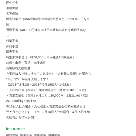
厚生年金
雇用保険
労災保険
固定残業代（35時間時間分の時間外手当として59,000円を支
給）
通勤手当（40,000円以内※社用車通勤の場合は通勤手当な
し）
残業手当
休日手当
深夜手当
特別加算手当（一律30,000円※入社後1年間支給）
結婚・出産・育児・介護休暇
資格取得支援制度
┗宅建は入社時に持っている場合も・入社後に取得した場合も
10万円の一時金を支給します！
【2023年2月1日～2023年6月16日入社が対象】
・入社祝い金（在籍1ヶ月経過時点で一時金50,000円支給）
・営業支援金（在籍1ヶ月ごとに20,000円・12回に分けて計
240,000円を分割支給）
※16日入社の場合・入社祝金と営業支援金の初回支給日は
翌々月となります。（例：2月16日入社の場合・4月15日支給
の給与から12ヶ月間）
insurance
健康保険, 厚生年金, 労災保険, 雇用保険