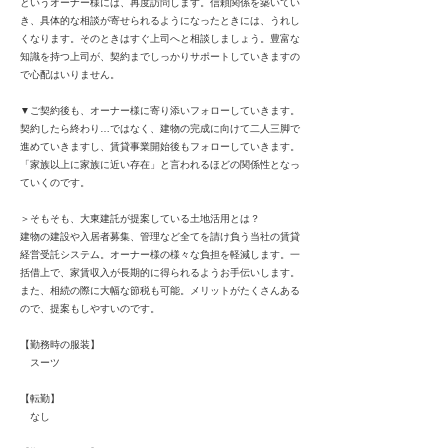
というオーナー様には、再度訪問します。信頼関係を築いてい
き、具体的な相談が寄せられるようになったときには、うれし
くなります。そのときはすぐ上司へと相談しましょう。豊富な
知識を持つ上司が、契約までしっかりサポートしていきますの
で心配はいりません。
▼ご契約後も、オーナー様に寄り添いフォローしていきます。
契約したら終わり…ではなく、建物の完成に向けて二人三脚で
進めていきますし、賃貸事業開始後もフォローしていきます。
「家族以上に家族に近い存在」と言われるほどの関係性となっ
ていくのです。
＞そもそも、大東建託が提案している土地活用とは？
建物の建設や入居者募集、管理など全てを請け負う当社の賃貸
経営受託システム。オーナー様の様々な負担を軽減します。一
括借上で、家賃収入が長期的に得られるようお手伝いします。
また、相続の際に大幅な節税も可能。メリットがたくさんある
ので、提案もしやすいのです。
【勤務時の服装】
スーツ
【転勤】
なし