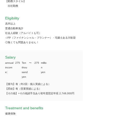
【勤務スタイル】
出社勤務
Eligibility
高卒以上
普通自動車免許
社会人経験（アルバイトも可）
☆FP（ファイナンシャル・プランナー）・宅建士ある方歓迎
◎無くても問題ありません！
​Salary
annual
275
Ten
​〜
275
millio
incom
thou
n
e:
sand
yen
yen
【賞与】有（年2回・個人実績による）
【昇給】有（営業実績による）
【その他】+その他諸手当あり初年度想定年収 2,748,000円
Treatment and benefits
健康保険