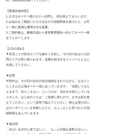
め、信頼関係を築いてください。
【業務詳細内容】
1.まずはオーナー様のもとへ訪問し、顔を覚えてもらいます。
2.お悩みをご相談いただけるほどの信頼関係を築けたら、上司
と一緒に最適な運用方法を提案。
3.ご契約後は、建物完成から賃貸事業開始へ向けてオーナー様
をフォローします。
【1日の流れ】
▼支店ごとの担当エリアを細かく分担し、その日のあなたの訪
問エリアが割り振られます。近隣を担当するメンバーとともに
出発してください。
▼訪問
午前中は、その日の自分の担当地域をまわりながら、なるべく
たくさんの土地オーナー様に会っていきます。「信頼してもら
えるまで、売りこまない」というのが、当社が大切にしている
スタンス。はじめのうちは「ご挨拶に来たので、まずは顔を覚
えてください」という姿勢で臨んでください。例えば母の日に
はカーネーションを持参したりと、ちょっとした気づかいが信
頼関係を生んでいきます。
▼再訪問
「夫がいる夕方に来てほしい」「もっと詳細な資料がほしい」