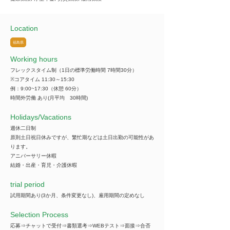
Location
福島県
Working hours
フレックスタイム制（1日の標準労働時間 7時間30分）
※コアタイム 11:30～15:30
例：9:00~17:30（休憩 60分）
時間外労働 あり(月平均 30時間)
​Holidays/Vacations
週休二日制
原則土日祝日休みですが、繁忙期などは土日出勤の可能性があ
ります。
アニバーサリー休暇
結婚・出産・育児・介護休暇
trial period
試用期間あり(3か月、条件変更なし)、雇用期間の定めなし
Selection Process
応募⇒チャットで受付⇒書類選考⇒WEBテスト⇒面接⇒合否