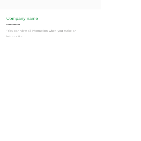
Company name
***********
*You can view all information when you make an
introduction.
​Business details
***********
*You can view all information when you make an
introduction.
Industry
不動産業
Members only
Interested in this job?