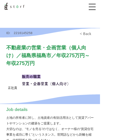
ID:
2216145258
< Back
不動産業の営業・企画営業（個人向
け）／福島県福島市／年収275万円～
年収275万円
販売の職業
営業・企画営業（個人向け）
正社員
​Job details
土地の所有者に対し、土地資産の有効活用法として賃貸アパー
トやマンションの建築をご提案します。
大切なのは、“モノを売る”のではなく、オーナー様の“賃貸住宅
事業を成功に導く”というスタンス。世間話などから距離を縮